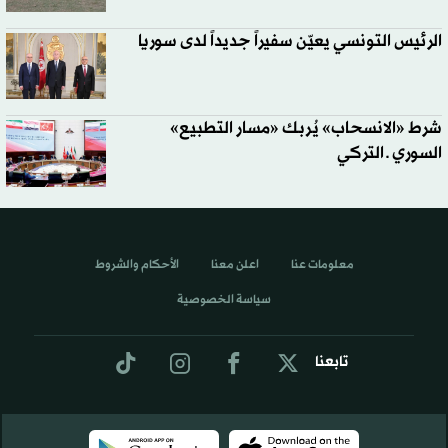
الرئيس التونسي يعيّن سفيراً جديداً لدى سوريا
شرط «الانسحاب» يُربك «مسار التطبيع»
السوري ـ التركي
معلومات عنا
اعلن معنا
الأحكام والشروط
سياسة الخصوصية
تابعنا