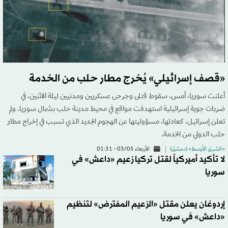
«قصف إسرائيلي» يُخرج مطار حلب من الخدمة
أعلنت سوريا، أمس، سقوط قتلى وجرحى عسكريين ومدنيين ليلة الاثنين، في
ضربات جوية إسرائيلية استهدفت مواقع في محيط مدينة حلب بشمال سوريا. ولم
تعلن إسرائيل، كعادتها، مسؤوليتها عن الهجوم الجديد الذي تسبب في إخراج مطار
حلب الدولي من الخدمة.
«الشرق الأوسط» (دمشق)
الأربعاء 03/05 - 01:31
لا تأكيد أميركياً لقتل تركيا زعيم «داعش» في
سوريا
إردوغان يعلن مقتل «الزعيم المفترض» لتنظيم
«داعش» في سوريا