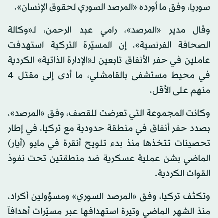
سوريا، وفق ما أورده «المرصد السوري لحقوق الإنسان».
وقال مدير «المرصد»، رامي عبد الرحمن، لـ«وكالة
الصحافة الفرنسية»، إن المسيّرة التركية استهدفت
عاملين في حفر الأنفاق تابعين لـ«الإدارة الذاتية» الكردية
في محيط مستشفى بالقامشلي، ما أدى إلى مقتل 4
منهم على الأقل.
وكانت المجموعة التي تعرضت للقصف، وفق «المرصد»،
بصدد حفر أنفاق في منطقة حدودية مع تركيا، في إطار
تحصينات تتخذها منذ بدء تلويح أنقرة في مايو (أيار)
الماضي بشن عملية عسكرية ضد منطقتين تحت نفوذ
القوات الكردية.
وتكثف تركيا، وفق «المرصد السوري» ومسؤولين أكراد،
منذ الشهر الماضي وتيرة استهدافها عبر مسيّرات أهدافاً