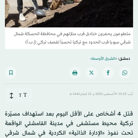
متطوعون يحفرون خنادق قرب منازلهم في محافظة الحسكة شمال
شرقي سوريا قرب الحدود مع تركيا تحسباً لقصف تركي (إ.ب.أ)
دمشق:
«الشرق الأوسط»
T
نُشر: 15:25-9 أغسطس 2022 م ـ 12 مُحرَّم 1444 هـ
T
قتل 4 أشخاص على الأقل اليوم بعد استهداف مسيّرة
تركية محيط مستشفى في مدينة القامشلي الواقعة
تحت نفوذ «الإدارة الذاتية» الكردية في شمال شرقي