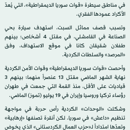
في مناطق سيطرة «قوات سوريا الديمقراطية»، التي يُعدّ
الأكراد عمودها الفقري.
وتسبب قصف مماثل السبت، استهدف سيارة بحي
الصناعة في القامشلي، في مقتل 4 أشخاص؛ بينهم
طفلان شقيقان كانا في موقع الاستهداف، وفق
«المرصد» والسلطات الكردية.
وأحصت «قوات سوريا الديمقراطية» وقوات الأمن الكردية
نهاية الشهر الماضي مقتل 13 عنصراً منهما؛ بينهم 3
قياديات على الأقل، منذ القمة التي جمعت في طهران
رؤساء تركيا وروسيا وإيران في 19 يوليو (تموز) الماضي.
وشكلت «الوحدات» الكردية رأس حربة في مواجهة
تنظيم «داعش» في سوريا. لكن أنقرة تصنفها «إرهابية»
وتعدّها امتداداً لـ«حزب العمال الكردستاني» الذي يخوض