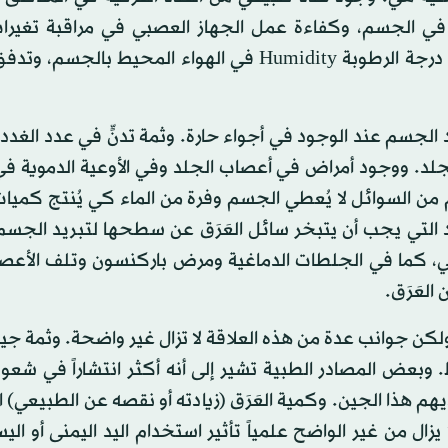
 في الجسم، وكفاءة عمل الجهاز العصبي في مراقبة تغيرات
الجسم وعمليات إفراز العَرَق. وأهم عاملين خارجيين هما: درجة الرطوبة Humidity في الهواء المحيط 
يد الجسم عند الوجود في أجواء حارة. وثمة تدنٍّ في عدد الغدد ال
لجلد. ووجود أمراض في أعصاب الجلد وفي الأوعية الدموية في
 من السوائل لا يُعطي الجسم وفرة من الماء كي يُنتج كميا
د التي يجب أن يتبخر سائل العَرَق عن سطحها لتبريد الجسم.
ي، كما في الجلطات الدماغية ومرض باركنسون وتلف الأعص
لعَرَق.
، ولكن جوانب عدة من هذه العلاقة لا تزال غير واضحة. وثمة جي
 الإبط. وبعض المصادر الطبية تشير إلى أنه أكثر انتشاراً في ش
يهم هذا الجين. وكمية العَرَق (زيادته أو نقصه عن الطبيعي) ا
زال من غير الواضح علمياً تأثير استخدام اليد اليمنى أو ال