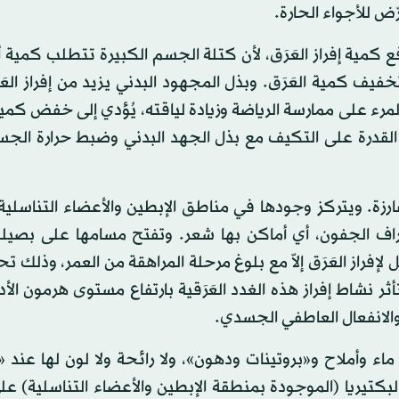
ض للأجواء الحارة.
رفع كمية إفراز العَرَق، لأن كتلة الجسم الكبيرة تتطلب كمية 
يف كمية العَرَق. وبذل المجهود البدني يزيد من إفراز العَ
رء على ممارسة الرياضة وزيادة لياقته، يُؤدي إلى خفض كمية 
 القدرة على التكيف مع بذل الجهد البدني وضبط حرارة الج
ة الفارزة. ويتركز وجودها في مناطق الإبطين والأعضاء التناسلية
ف الجفون، أي أماكن بها شعر. وتفتح مسامها على بصيلة
لإفراز العَرَق إلاّ مع بلوغ مرحلة المراهقة من العمر، وذلك تح
ثر نشاط إفراز هذه الغدد العَرَقية بارتفاع مستوى هرمون الأدر
 والانفعال العاطفي الجسدي.
 ماء وأملاح و«بروتينات ودهون»، ولا رائحة ولا لون لها عند
لبكتيريا (الموجودة بمنطقة الإبطين والأعضاء التناسلية) عل