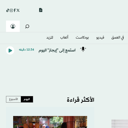
في العمق
فيديو
بودكاست
ألعاب
المزيد
استمع إلى "إيجاز" اليوم
12:34 دقيقه
الأكثر قراءة
اليوم
الأسبوع