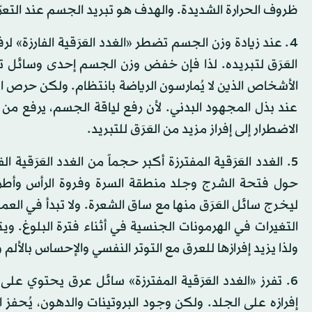
ظروف الحرارة الشديدة. والهدف هو تبريد الجسم عند التعرّ
4. عند زيادة وزن الجسم تضطر «الغدد العَرَقية الفارزة» ل
العَرَق لتبريده. لذا فإن خفض وزن الجسم إحدى وسائل تخف
الأشخاص الذين لا يُمارسون الرياضة بانتظام. ولكن حرص الم
عند بذل المجهود البدني. لأن رفع لياقة الجسم، يرفع من
الاضطرار إلى إفراز مزيد من العَرَق للتبريد.
5. الغدد العَرَقية المفترزة أكبر حجماً من الغدد العَرَقي
حول فتحة الشرج وجلد منطقة السرة وفروة الرأس وأطرا
ليخرج سائل العَرَق منها مع ساق الشعرة. ولا تبدأ في العمل 
التغيرات في الهرمونات الجنسية في أثناء فترة البلوغ. ويتأ
ولذا يزيد إفرازها للعرق مع التوتر النفسي والإحساس بالألم
6. تفرز «الغدد العَرَقية المفترزة» سائل عرق يحتوي على
إفرازه على الجلد. ولكن وجود البروتينات والدهون، يُحفز ا