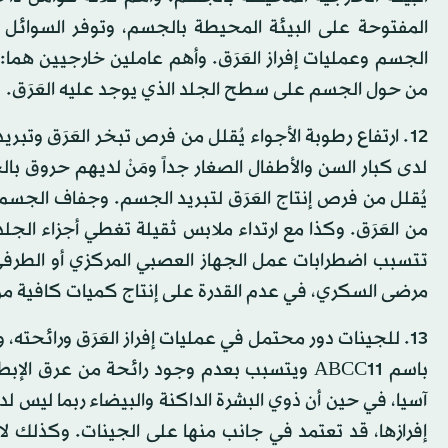
المفتوحة على البيئة المحيطة بالجسم، وتوفر السوائل
من حول الجسم على سطح الجلد الذي يوجد عليه العَرَق.
12. ارتفاع رطوبة الأجواء يُقلل من فرص تبخر العَرَق وتبر
لدى كبار السن والأطفال الصغار جداً ومَنْ لديهم حروق با
يُقلل من فرص إنتاج العَرَق لتبريد الجسم. وجفاف الجسم
من العَرَق. وكذا مع ارتداء ملابس ثقيلة تغطي أجزاء الجل
تتسبب اضطرابات عمل الجهاز العصبي المركزي أو الطرف
مرضى السكري، في عدم القدرة على إنتاج كميات كافية من ا
13. للجينات دور محتمل في عمليات إفراز العَرَق ورائحته
باسم ABCC11 ويتسبب بعدم وجود رائحة من عرق
آسيا، في حين أن ذوي البشرة الداكنة والبيضاء ربما ليس لد
إفرازها، قد تعتمد في جانب منها على الجينات. وكذلك لا ي