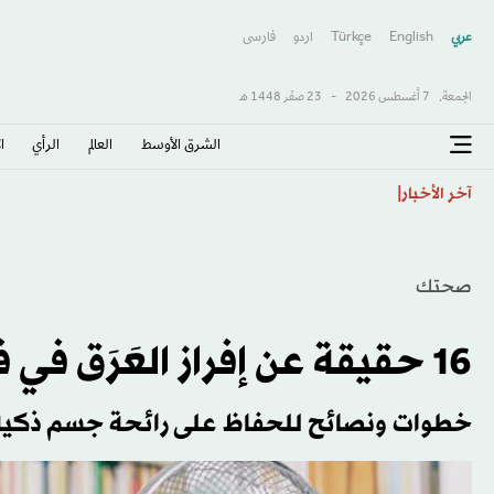
عربي
English
Türkçe
اردو
فارسى
الجمعة,
7 أغسطس 2026
-
23 صفَر 1448 هـ
الشرق الأوسط​
العالم
الرأي
ا
سبنس مدافع توتنهام على رادار ليفربول... وأندية أخرى
آخر الأخبار
صحتك
16 حقيقة عن إفراز العَرَق في فصل الصيف
خطوات ونصائح للحفاظ على رائحة جسم ذكية