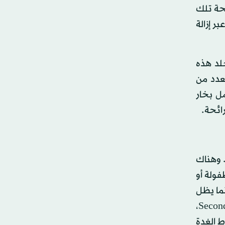
ئحة تلك
ر إزالة
لد هذه
عدد من
مل بخار
رائحة.
بريد. وهناك
منذ الطفولة أو
نما يظل
باقي الجسم جافاً، وسبب هذه الحالة غير معروف. والآخر أكثر شيوعاً، وهو «فرط التعرق المتقدّم» Secondary Hyperhidrosis،
ط الغدة