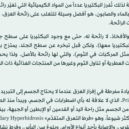
لذلك تُفرز البكتيريا عدداً من المواد الكيميائية التي تغيّر را
اء والصابون، هو أفضل وسيلة للتغلب على رائحة العَرَق، عب
 الرائحة.
والأفخاذ، لا رائحة له، حتى مع وجود البكتيريا على سطح ج
البكتيريا معها). ولكن قبل تبخره عن سطح الجلد، يمتزج ب
ثل المركبات في الثوم)، والتي لها رائحة بالأصل. ولذا يح
رات العطرية أو تناول الثوم وغيرها من المنتجات الغذائية ذات ال
تعرق» Hyperhidrosis يحصل فيها زيادة مفرطة في إفراز العَرَق عندما لا يحتاج الجسم إلى الت
نوعان، الأول «فرط التعرق الأساسي»Primary Hyperhidrosis، الذي لا علاقة له بأي اضطرابات في الجسم، ويبدأ 
لجسم مثل راحة اليد أو القدمين أو الإبطين أو الجبهة، بي
، والإصابة بأحد أنواع الأورام، وبلوغ سن اليأس، وفرط نشا