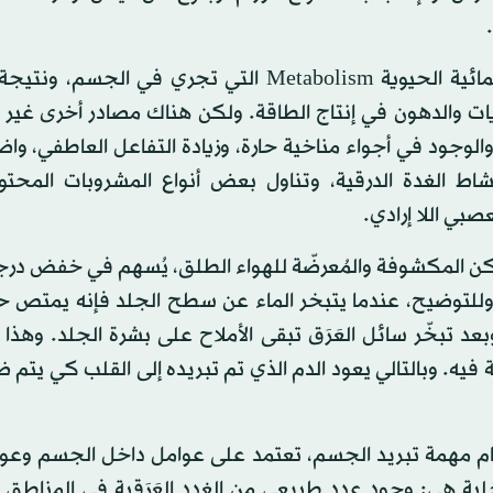
9. تتراكم الحرارة في الجسم نتيجة عمليات الأيض الكيمائية الحيوية Metabolism التي تجري في
ات والدهون في إنتاج الطاقة. ولكن هناك مصادر أخرى غير 
والوجود في أجواء مناخية حارة، وزيادة التفاعل العاطفي، وا
شاط الغدة الدرقية، وتناول بعض أنواع المشروبات المحتو
صبي اللا إرادي.
ماكن المكشوفة والمُعرضّة للهواء الطلق، يُسهم في خفض درج
سم بواسطة «تبريد التبخير» Evaporative Cooling. وللتوضيح، عندما يتبخر الماء عن سطح الجلد فإنه ي
عد تبخّر سائل العَرَق تبقى الأملاح على بشرة الجلد. وهذ
 فيه. وبالتالي يعود الدم الذي تم تبريده إلى القلب كي يتم 
لإتمام مهمة تبريد الجسم، تعتمد على عوامل داخل الجسم وع
لية هي: وجود عدد طبيعي من الغدد العَرَقية في المناطق 