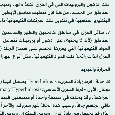
تلك الدهون والبروتينات التي في العَرَق، كغذاء لها. ونتيجة 
المناطق من الجسم. من هنا فإن تنظيف مناطق الإبطين بالم
البكتيريا المتسببة في تكوين تلك المركبات الكيميائية ذات
7. سائل العَرَق في مناطق كالجبين والظهر والساعدين 
المناطق (لأنه لا يحتوي على دهون أو بروتينات تتفاعل 
المواد الكيميائية التي يفرزها الجسم على سطح الجلد (م
العَرَق آنذاك رائحة تلك المواد الكيميائية. مثل أنواع البها
الحرارة والتبريد
8. حالة «فرط زيادة ال
المراهقة. وقد يحدث في منطقة واحدة أو منطقتين فقط من ا
الذي قد يحصل مع زيادة الوزن، ومرض السكري، ومرض النقرس