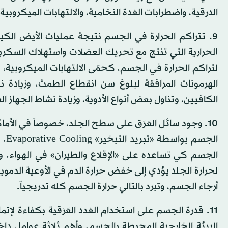
الدرقية، واضطرابات الغدة النخامية، والالتهابات الميكروبية.
الحرارية التي تنتج مع تحريك العضلات واستهلاك السكري
لتراكم الحرارة في الجسم، كحمّى الالتهابات الميكروبية، 
الهرمونات المرافقة لبلوغ سن انقطاع الطمث، وزيادة ن
الكافيين، وتناول بعض أنواع الأدوية، وزيادة نشاط الجهاز الع
10. وجود سائل العَرَق على سطح الجلد، خصوصاً في الأ
الج
الجسم كي تساعده على «الإقلاع والطيران» في الهواء. وب
لحرارة الجلد يؤدي إلى خفض حرارة الدم في الأوعية الدموية
أرجاء الجسم، وتبرد بالتالي حرارة الجسم كله تدريجياً.
11. قدرة الجسم على استخدام الغدد العَرَقية بكفاءة 
البيئة الخارجية المحيطة بالجسم. وأهم ثلاثة عوامل داخ