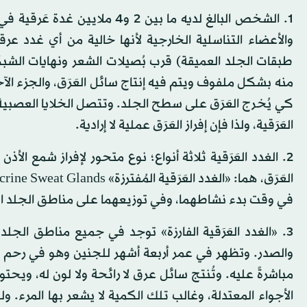
1. الشخص البالغ لديه ما بين 
طبقات الجلد العميقة) قرب بُصيلات الشعر ونهايات ال
منه بشكل ملفوف ويتم فيه إنتاج سائل العَرَق، والجزء ا
العَرَقية، ولذا فإن إفراز العَرَق عملية لا إرادية.
2. الغدد العَرَقية ثلاثة أنواع؛ نوع متحور لإفراز شمع الأذ
في وقت بدء نشاطهما، وفي توزيعهما على مناطق الجلد ال
3. «الغدد العَرَقية الفارزة» توجد في جميع مناطق الج
والصدر. وتظهر في عمر أربعة أشهر للجنين وهو في رحم أم