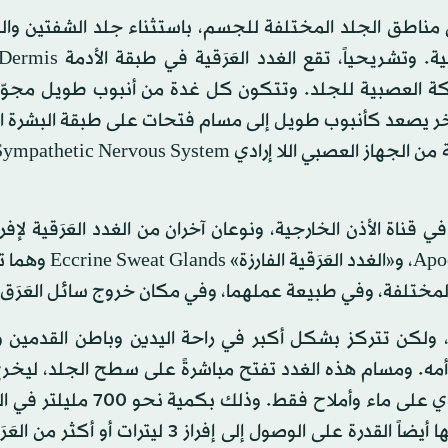
2 و4 ملايين غدة عَرقية في مناطق الجلد المختلفة للجسم، باستثناء جلد الشفتين 
شبكة العصبية للجلد. وتتكون كل غدة من أنبوب طويل مجوّ
لآخر يصعد كأنبوب طويل إلى مسام فتحات على طبقة البشرة ا
ن في قناة الأذن الخارجية، ونوعان آخران من الغدد العَرَقية لإفر
العَرَق، هما: «الغدد العَرَقية المُفترزة» ine Sweat Glands
مختلفة، وفي طبيعة عملهما، وفي مكان خروج سائل العَرَق 
لد، ولكن تتركز بشكل أكبر في راحة اليدين وباطن القدمين 
ه. ومسام هذه الغدد تفتح مباشرةً على سطح الجلد، ليخرج 
مباشرةً عليه. وتُنتج سائل عرق لا رائحة ولا لون له، ويحتوي على ماء وأملا
الأجواء المعتدلة، وغالب تلك الكمية لا يشعر بها المرء. ولها أيضاً القدرة على الوصول إلى إفراز 