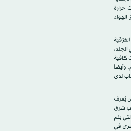
 حرارة
بالجسم، وتدفق الهواء
عَرَقية
 الجلد،
ت كافية
 وأيضاً
اب لدى
ن يُعرف
عوب شرق
لتي يتم
يسرى في