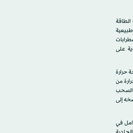
 الجسم، ونتيجة الطاقة
طبيعية
ضطرابات
ية على
ة حرارة
متص حرارة من
ا السحب
ضخه إلى
وامل في
الجلدية