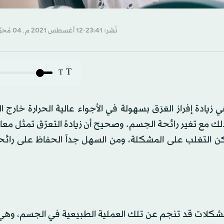
نُشر: 23:41-12 أغسطس 2021 م ـ 04 مُحرَّم 1443 هـ
T
T
إفراز العَرَق بسهولة في الأجواء عالية الحرارة خارج ال
ذلك مع تغير رائحة الجسم. وصحيح أن زيادة التعرّق تمثل معان
كن التغلب على المشكلة، ومن السهل جداً الحفاظ على رائح