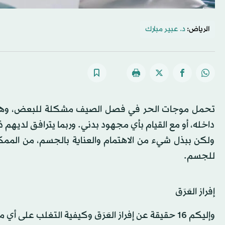
الرياض:
د. عبير مبارك
تحمل موجات الحر في فصل الصيف مشكلة للبعض، وهي زيادة 
داخله، أو مع القيام بأي مجهود بدني. وربما يترافق لديهم 
ولكن ببذل شيء من الاهتمام والعناية بالجسم، من المم
للجسم.
إفراز العَرَق
وإليكم 16 حقيقة عن إفراز العَرَق وكيفية التغلب على أي مشكلات قد تنجم عن تلك العملية الطبيعية في الجسم، وهي: