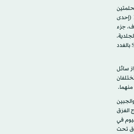
والحلمتين
والأعضاء التناسلية الخارجية لأنها خالية من أي غدد عرقية. وتشريحياً، تقع الغدد العَرَقية في طبقة الأدمة Dermis (إحدى
ف، جزء
لجلدية،
كي يُخرج العَرَق على سطح الجلد. وتتصل الخلايا العصبية من الجهاز العصبي اللا إرادي Sympathetic Nervous System بالغدد
از سائل
Apocr، و«الغدد العَرَقية الفارزة» Eccrine Sweat Glands وهما تختلفان
منهما.
والجبين
العَرَق
ح فقط. وذلك بكمية نحو 700 مليلتر في اليوم في
3 ليترات أو أكثر من العَرَق تحت