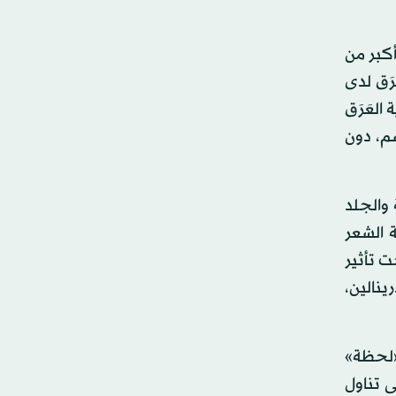
أكبر من
رَق لدى
العَرَق
سم، دون
 والجلد
 الشعر
ت تأثير
ينالين،
 «لحظة»
ى تناول