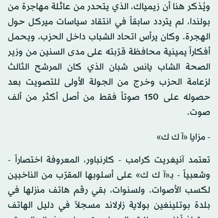
ويُذكر هنا أن زيمياك، الذي يتحدر من عائلة مهاجرة من
بولندا، لم يتردد سابقاً في انتقاد سياسات ميركل حول
الهجرة. وكان يرأس اتحاد الشباب داخل الحزب، ويحمل
أفكاراً يمينية محافظة قرّبته على مدى السنين من وزير
الصحة الشاب يانس شبان الذي كان المرشح الثالث
لزعامة الحزب وخرج من الجولة الأولى للتصويت بعد
حصوله على 150 صوتاً فقط من أصل أكثر من ألف
صوت.
- مزايا «آ ك ك»
تعتمد آنيغريت كرامب - كارنباور، المعروفة اختصاراً -
وشعبياً - بـ«آ ك ك» على أسلوبها المقرّب من الناخبين
لكسب الأصوات. ولسنوات، بقي رقم هاتف منزلها في
بلدة بوتلينغين بولاية زارلاند مسجلاً في دليل الهاتف