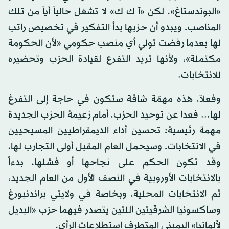
«البوندستاغ». لكن «آ ك ك» لا تشغل حالياً أياً من تلك
المناصب. ويبدو أن حزبها بدأ التفكير في تخصيص راتب
لها بعدما رفضت تولي أي منصب حكومي «لأن الحكومة
مكتملة»، ولأنها تريد التفرع لقيادة الحزب وتحضيره
للانتخابات.
وفعلاً، هذه مهمّة شاقة ستكون في حاجة إلى التفرغ
لها... فعدا عن توحيد الحزب، أمام زعيمة الحزب الجديدة
مهمة رئيسية: تحسين أداء الديمقراطيين المسيحيين
في الانتخابات. وسيحمل العام المقبل أولى التجارب لها،
وقد تكون الحكم على نجاحها أو فشلها، بدءاً
بالانتخابات الأوروبية في النصف الأول من العام الجديد،
ثم الانتخابات المحلية، وبخاصة في ولايتي براندنبورغ
وساكسونيا الشرقيتين اللتين يتصدر فيهما حزب «البديل
لألمانيا» اليميني المتطرف استطلاعات الرأي.