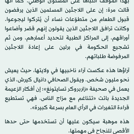
بهذا الموقف انتباها على المستوى الوطني. كما أنها
قالت مرة: إن على اللاجئين المسلمين الذين يرفضون
قبول الطعام من متطوّعات نساء أن يُتركوا ليجوعوا.
وكانت ترافق اللاجئين الذين يقولون إنهم قصّر وأضاعوا
أوراقهم، إلى المراكز الطبية لتحديد أعمارهم، ومن ثم
تشجيع الحكومة في برلين على إعادة اللاجئين
المرفوضة طلباتهم.
آراؤها هذه عكست آراء ناخبيها في ولايتها، حيث يعيش
نحو مليون شخص. ويقول الصحافي دانيال كيرش، الذي
يعمل في صحيفة «زاربروكر تسايتونغ»: إن أفكار الزعيمة
الجديدة باتت «تتناغم مع مزاج الناس، فهي تستطيع
قراءة التغيرات في الرأي العام بسرعة كبيرة».
هذه موهبة سيكون عليها أن تستخدمها حتى حدها
الأقصى للنجاح في مهمتها.