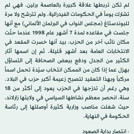
لم تكن تربطها علاقة كبيرة بالعاصمة برلين. فهي لم
تشارك يوماً في الحكومات الفيدرالية. ولم تترشح ولا مرة
للبوندستاغ (مجلس النواب في البرلمان الألماني) مع أنها
جلست في مقاعده لمدة 7 أشهر عام 1998 عندما حلّت
مكان نائب آخر من الحزب. بيد أنها خسرت المقعد في
الانتخابات العامة بعد أشهر قليلة. ثم إن اسمها أثار
الكثير من الجدل ودفع ببعض الصحافة إلى التساؤل
بهزل عما إذا كان من الممكن انتخاب سيّدة تحمل اسماً
مركباً وبهذا التعقيد لتصبح زعيمة أكبر حزب في البلاد.
وهي رغم أن تدرّجها في الحزب يعود إلى أكثر من 18
سنة، انحصر معظم نشاطها السياسي في ولايتها زارلاند،
حيث شغلت مناصب وزارية كثيرة أوصلتها إلى رئاسة
الحكومة في النهاية.
- انتصار بداية الصعود