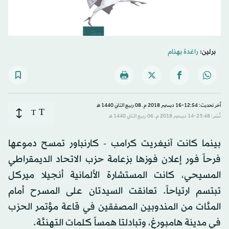
برلين:
راغدة بهنام
آخر تحديث: 12:54-16 ديسمبر 2018 م ـ 08 ربيع الثاني 1440 هـ
T
T
نُشر: 23:48-14 ديسمبر 2018 م ـ 06 ربيع الثاني 1440 هـ
بينما كانت آنيغريت كرامب - كارنباور تمسح دموعها
فرحاً فور إعلان فوزها بزعامة حزب الاتحاد الديمقراطي
المسيحي، كانت المستشارة الألمانية أنجيلا ميركل
تبتسم ارتياحاً. تعانقت السيدتان على المسرح أمام
المئات من المندوبين المصفقين في قاعة مؤتمر الحزب
في مدينة هامبورغ، وتبادلتا همساً كلمات التهنئة.