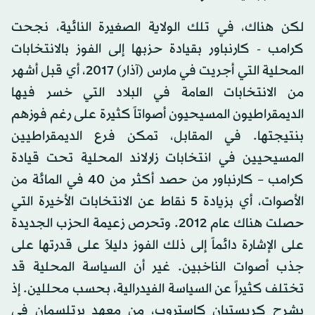
لكن هناك، في تلك الولاية الصغيرة النائية، نجحت
كرامب - كارنباور بقيادة حزبها إلى الفوز بالانتخابات
المحلية التي أجريت في مارس (آذار) 2017، أي قبل أشهر
من الانتخابات العامة في البلاد التي خسر فيها
الديمقراطيون المسيحيون أصواتاً كثيرة على رغم فوزهم
بنتيجتها. في المقابل، تمكن فرع الديمقراطيين
المسيحيين في انتخابات زارلاند المحلية تحت قيادة
كرامب – كارنباور من حصد أكثر من 40 في المائة من
الأصوات، أي بزيادة 5 نقاط عن الانتخابات الأخيرة التي
حصلت هناك عام 2012. وتحرص زعيمة الحزب الجديدة
على الإشارة دائماً إلى ذلك الفوز دليلاً على قدرتها على
جذب أصوات الناخبين. غير أن السياسة المحلية قد
تختلف كثيراً عن السياسة الفيدرالية، بحسب محللين. إذ
يشرح كريستيان كاستروب، من معهد برتلسمان في