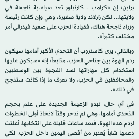
برلين: إن «كرامب - كارنباور تعد سياسية ناجحة في
ولايتها... لكن زارلاند ولاية صغيرة، وهي وإن كانت رئيسة
وزراء ناجحة هناك، فقيادة الحزب على صعيد فيدرالي أمر
مختلف كثيراً».
وبالتالي، يرى كاستروب أن التحدي الأكبر أمامها سيكون
ردم الهوة بين جناحي الحزب، متابعاً: إنه «سيكون عليها
استخدام كل مهاراتها لسد الفجوة بين الوسطيين
والمحافظين في الحزب، ولا نعرف ما إذا كانت ستنجح
في ذلك».
في أي حال، تبدو الزعيمة الجديدة على علم بحجم
التحدي أمامها، وهي لم تدخر وقتاً لاتخاذ أولى الخطوات
لردم هذه الهوة. فبعد ساعات قليلة على انتخابها، أعلنت
دعمها شاباً يُعتبر من أقصى اليمين داخل الحزب، لكي