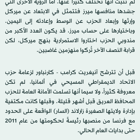
لم تثبت أنها تختلف كثيراً عنها. أما الرؤية الأخرى التي
جسّدها منافسها ميرز فتتمثل في الابتعاد عن ميركل
وإرثها وإبعاد الحزب عن الوسط وإعادته إلى اليمين.
وباختيارها على حساب ميرز، قد يكون العدد الأكبر من
مندوبي الحزب اختاروا الاستمرارية بنهج ميركل، لكن
قرابة النصف الآخر تُركوا منهزمين غاضبين.
قبل أن تترشح آنيغريت كرامب - كارنباور لزعامة حزب
الاتحاد الديمقراطي المسيحي في ألمانيا، لم تكن
معروفة كثيراً، ولا سيما أنها تسلمت الأمانة العامة للحزب
المحافظ العريق قبل أشهر قليلة. وقبلها كانت مكتفية
بإدارة ولايتها الصغيرة زارلاند (السار) الواقعة على الحدود
مع فرنسا من منصبها رئيسةً لحكومتها من عام 2011
حتى بدايات العام الحالي.