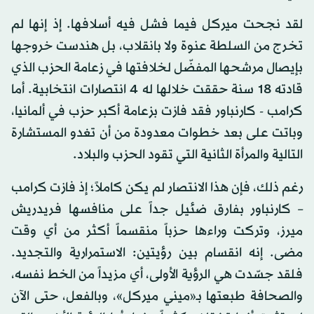
لقد نجحت ميركل فيما فشل فيه أسلافها. إذ إنها لم
تخرج من السلطة عنوة ولا بانقلاب، بل هندست خروجها
بإيصال مرشحها المفضّل لخلافتها في زعامة الحزب الذي
قادته 18 سنة حققت خلالها له 4 انتصارات انتخابية. أما
كرامب - كارنباور فقد فازت بزعامة أكبر حزب في ألمانيا،
وباتت على بعد خطوات معدودة من أن تغدو المستشارة
التالية والمرأة الثانية التي تقود الحزب والبلاد.
رغم ذلك، فإن هذا الانتصار لم يكن كاملاً؛ إذ فازت كرامب
– كارنباور بفارق ضئيل جداً على منافسها فريدريش
ميرز، وتركت وراءها حزباً منقسماً أكثر من أي وقت
مضى. إنه انقسام بين رؤيتين: الاستمرارية والتجديد.
فلقد جسّدت هي الرؤية الأولى، أي مزيداً من الخط نفسه،
والصحافة طبعتها بـ«ميني ميركل»، وبالفعل، حتى الآن