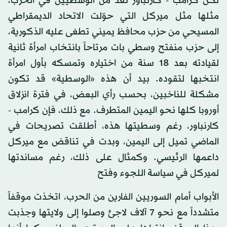
لكن كرامب - كارنباور تعد من الوسطيين في الحزب،
مثلها مثل ميركل التي حوّلت الاتحاد الديمقراطي
المسيحي من حزب محافظ يميني تطغى عليه الذكورية،
إلى حزب منفتح وسطي بات مرتاحاً بانتخاب امرأة ثانية
لقيادته بعد 18 سنة من اختياره وتمسكه بأول امرأة
انتخبها لتقوده. بيد أن هذه «الوسطية» قد تكون
مشكلة للناخبين، بحسب رأي البعض، في فترة انزلاق
أوروبا كلها نحو اليمين المتطرف. مع ذلك، فإن كرامب -
كارنباور، رغم وسطيتها هذه، أطلقت تصريحات في
الماضي تميل إلى اليمين، وبدت في تناقض مع ميركل
داعمها الرئيسي. وكمثال على ذلك، رغم مساندتها
لميركل في سياسة اللجوء وفتح
الأبواب أمام السوريين الفارين من الحرب، اتخذت موقفاً
متشدداً مع نحو 7 آلاف لاجئ وصلوا إلى ولايتها وجذبت