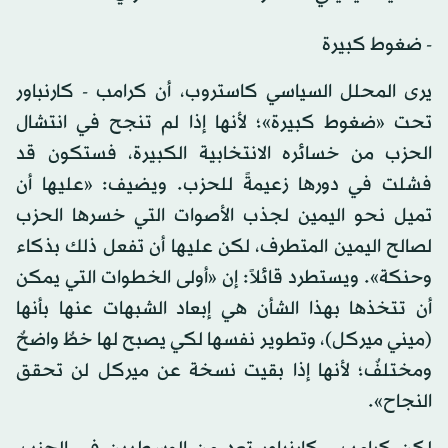
- ضغوط كبيرة
يرى المحلل السياسي كاستروب، أن كرامب - كارنباور
تحت «ضغوط كبيرة»؛ لأنها إذا لم تنجح في انتشال
الحزب من خسائره الانتخابية الكبيرة، فستكون قد
فشلت في دورها زعيمةً للحزب. ويضيف: «عليها أن
تميل نحو اليمين لجذب الأصوات التي خسرها الحزب
لصالح اليمين المتطرف، لكن عليها أن تفعل ذلك بذكاء
وحنكة». ويستطرد قائلاً: إن «أولى الخطوات التي يمكن
أن تتخذها بهذا الشأن هي إبعاد الشبهات عنها بأنها
(ميني ميركل)، وتطوير نفسها لكي يصبح لها خطٌ واضحٌ
ومختلفٌ؛ لأنها إذا بقيت نسخة عن ميركل لن تحقق
النجاح».