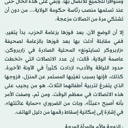
ومتوافراً للجميع للاتصال بها. وبقي على هذه الحال حتى
عند تسلمها منصب رئاسة حكومة الولاية... من دون أن
تشتكي مرة من اتصالات مزعجة.
إلا أن الوضع الآن، بعد فوزها بزعامة الحزب، بدأ يتغير.
ففي مقابلة أدلت بها بعد فوزها بالزعامة لصحيفة
«زاربروكر تسايتونغ» المحلية الصادرة في زاربروكن،
عاصمة الولاية، قالت: إن عدد الاتصالات التي «تخطت
حدود اللياقة والأدب» ازدادت كثيراً في الآونة الأخيرة.
كذلك، فإنها بسبب تغيّبها المستمر عن المنزل، فزوجها
الذي يتفرغ لتربية أطفالهما الثلاث، هو من يجيب على
هذه الاتصالات في معظم الوقت. ومن ثم، وصفت الأمر
بأنه أصبح «عبئاً»، وبات من الضروري «حماية عائلتها»،
في إشارة إلى إمكانية إسقاط رقمها من دليل الهاتف.
- الزوجة والأم والمرأة المرحة