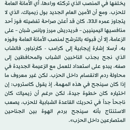
يخلفها في المنصب الذي تركته وراءها، أي الأمانة العامة
للحزب. ومع أن الأمين العام الجديد بول زيمياك، الذي لا
يتجاوز عمره الـ33، كان قد أعلن صراحة تفضيله فوز أحد
منافسيها اليمينيين – فريدريش ميرز ويانس شبان – على
الزعامة، إلا أن قبوله بالترشح لمنصب الأمانة العامة وفوزه
به، أرسلا إشارة إيجابية إلى كرامب - كارنباور. فالشاب
الذي نجح بجذب الناخبين الشباب والمحافظين إلى
صفه، يبدو على استعداد للعمل مع الزعيمة الجديدة في
محاولة ردم الانقسام داخل الحزب. لكن غير معروف ما
إذا كان سينجح في هذه المهمة. إذ يقول كاستروب: إن
اختياره كان خطوة جيدة، لكن «رغم أن زيمياك كان
ناجحاً جداً في تحريك القاعدة الشبابية للحزب، يصعب
الاستنتاج بأنه سينجح بردم الهوة بين الجناحين
المتصارعين داخل الحزب».