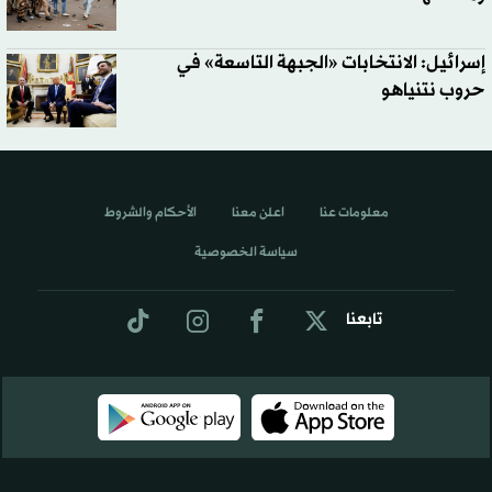
إسرائيل: الانتخابات «الجبهة التاسعة» في
حروب نتنياهو
معلومات عنا
اعلن معنا
الأحكام والشروط
سياسة الخصوصية
تابعنا