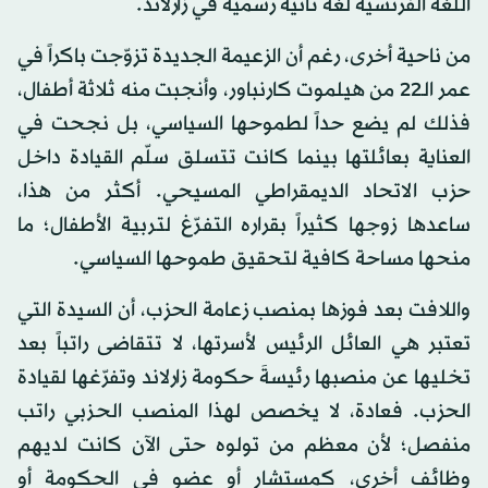
اللغة الفرنسية لغة ثانية رسمية في زارلاند.
من ناحية أخرى، رغم أن الزعيمة الجديدة تزوّجت باكراً في
عمر الـ22 من هيلموت كارنباور، وأنجبت منه ثلاثة أطفال،
فذلك لم يضع حداً لطموحها السياسي، بل نجحت في
العناية بعائلتها بينما كانت تتسلق سلّم القيادة داخل
حزب الاتحاد الديمقراطي المسيحي. أكثر من هذا،
ساعدها زوجها كثيراً بقراره التفرّغ لتربية الأطفال؛ ما
منحها مساحة كافية لتحقيق طموحها السياسي.
واللافت بعد فوزها بمنصب زعامة الحزب، أن السيدة التي
تعتبر هي العائل الرئيس لأسرتها، لا تتقاضى راتباً بعد
تخليها عن منصبها رئيسةَ حكومة زارلاند وتفرّغها لقيادة
الحزب. فعادة، لا يخصص لهذا المنصب الحزبي راتب
منفصل؛ لأن معظم من تولوه حتى الآن كانت لديهم
وظائف أخرى، كمستشار أو عضو في الحكومة أو