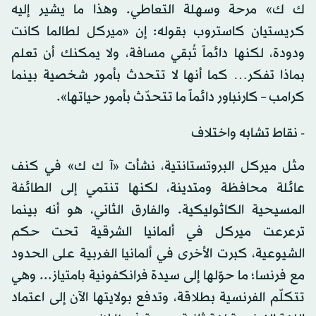
ك ك» مرحة وسهلة التعاطي. وهذا ما يشير إليه
كريستيان كاستروب بقوله: إن «ميركل لطالما كانت
ودودة، لكنها دائماً تُبقي مسافة، ولا يمكنك أن تعلم
بماذا تفكر… كما أنها لا تتحدث بأمور شخصية بينما
كرامب – كارنباور دائماً ما تتحدّث بأمور حياتها».
- نقاط تشابه واختلاف
مثل ميركل البروتستانتية، نشأت «آ ك ك» في كنف
عائلة محافظة ومتدينة، لكنها تنتمي إلى الطائفة
المسيحية الكاثوليكية. والفارق الثاني، هو أنه بينما
ترعرعت ميركل في ألمانيا الشرقية تحت حكم
الشيوعية، كبرت الأخرى في ألمانيا الغربية على الحدود
مع فرنسا؛ ما حوّلها إلى سيدة فرانكفونية بامتياز... وهي
تتكلّم الفرنسية بطلاقة، وتدفع بولايتها الآن إلى اعتماد