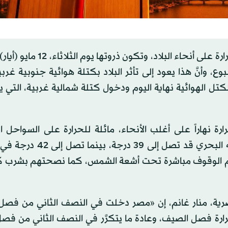
وأعلنت «الهيئة المصرية للأرصاد الجوية» ارتفاع درجات الحرارة على أنحاء ال
وع، وأنَّ هذا يعود إلى تأثر البلاد بكتلة هوائية جنوبية غرب
لكتل الهوائية نهاية اليوم ودخول كتلة شمالية غربية، التي 
ارة نهاراً على أغلب الأنحاء، مائلة للحرارة على السواحل ا
الغربية». وأشارت إلى أنَّ درجات الحرارة في القاهرة والوجه البحري
دم الوقوف مباشرة تحت أشعة الشمس، كما نصحتهم بشرب ك
صرية، منار غانم، إن «مصر دخلت في النصف الثاني من فصل ا
ارة فصل الصيف، وعادة ما يتكرَّر في النصف الثاني من فصل