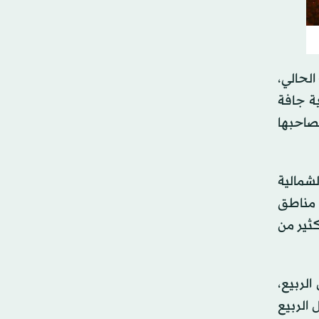
بلاد، وتكون ذروتها يوم الثلاثاء، 12 مايو (أيار) الحالي،
ية جافة
يصاحبها
لشمالية
 قد تصل إلى 39 درجة، بينما تصل إلى 42 درجة في مناطق
ثير من
لربيع،
 الربيع