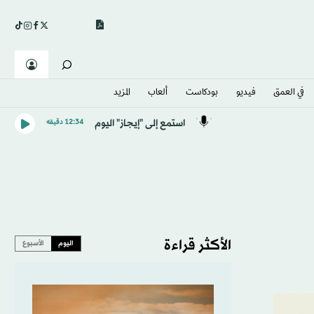
في العمق
فيديو
بودكاست
ألعاب
المزيد
استمع إلى "إيجاز" اليوم
12:34 دقيقه
الأكثر قراءة
اليوم
الأسبوع