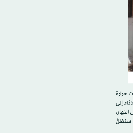
ت حرارة
ثاء إلى
 ما بين 39 و40 درجة مئوية خلال النهار،
عدلات ستظلُّ