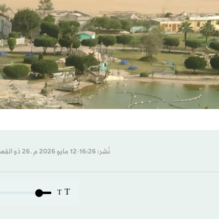
نُشر: 16:26-12 مايو 2026 م ـ 26 ذو القِعدة 1447 هـ
T
T