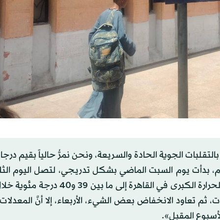
لتقلبات الجوية الحادة والسريعة، ونحن نمرُّ حالياً بقيم درجا
م، بدأت يوم السبت الماضي بشكل تدريجي، لتصل اليوم الثلا
ذروة الارتفاع في درجات الحرارة، حيث تصل معدلات درجة الحرارة الكبرى في القاهرة إلى
أعلى من المعدلات المعتادة بنحو 7 إلى 8 درجات، ثم تعاود الانخفاض بعض الشيء، الأربعاء، إلا أنَّ الم
لأسبوع المقبل».