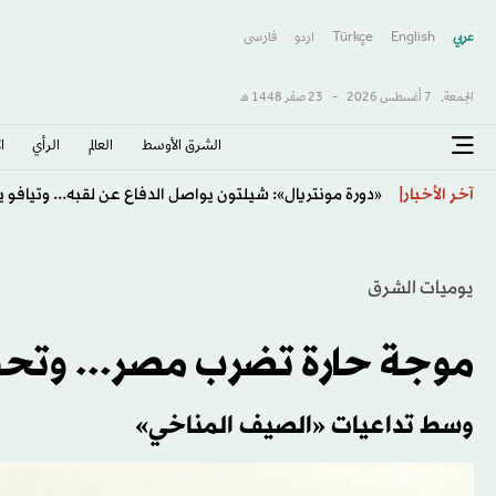
عربي
English
Türkçe
اردو
فارسى
الجمعة,
7 أغسطس 2026
-
23 صفَر 1448 هـ
الشرق الأوسط​
العالم
الرأي
ا
«دورة مونتريال»: شيلتون يواصل الدفاع عن لقبه... وتيافو ي
آخر الأخبار
يوميات الشرق
موجة حارة تضرب مصر... وتحذ
وسط تداعيات «الصيف المناخي»