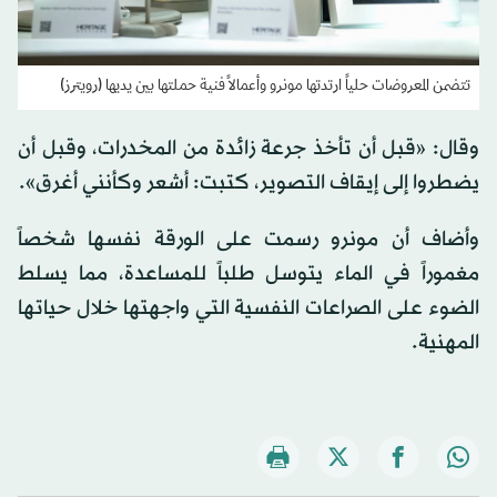
تتضمن المعروضات حلياً ارتدتها مونرو وأعمالاً فنية حملتها بين يديها (رويترز)
وقال: «قبل أن تأخذ جرعة زائدة من المخدرات، وقبل أن
يضطروا إلى إيقاف التصوير، كتبت: أشعر وكأنني أغرق».
وأضاف أن مونرو رسمت على الورقة نفسها ​شخصاً
مغموراً في الماء يتوسل ​طلباً للمساعدة، مما يسلط
الضوء على الصراعات النفسية التي واجهتها خلال حياتها
المهنية.