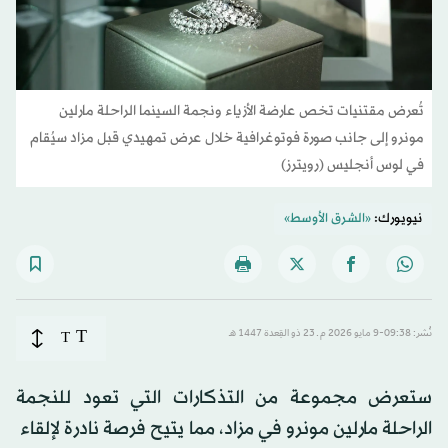
تُعرض مقتنيات تخص عارضة الأزياء ونجمة السينما الراحلة مارلين
مونرو إلى جانب صورة فوتوغرافية خلال عرض تمهيدي قبل مزاد سيُقام
في لوس أنجليس (رويترز)
نيويورك:
«الشرق الأوسط»
T
نُشر: 09:38-9 مايو 2026 م ـ 23 ذو القِعدة 1447 هـ
T
ستعرض مجموعة من التذكارات التي تعود للنجمة
الراحلة مارلين مونرو في مزاد، مما يتيح فرصة نادرة لإلقاء ​