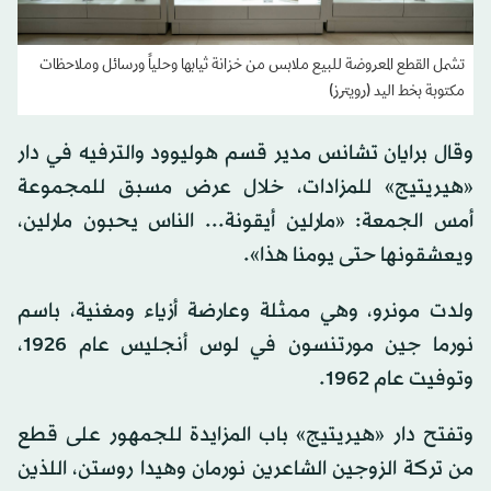
تشمل القطع المعروضة للبيع ملابس من خزانة ثيابها وحلياً ورسائل وملاحظات
مكتوبة بخط اليد (رويترز)
وقال برايان تشانس مدير قسم هوليوود والترفيه في دار
«هيريتيج» للمزادات، خلال عرض مسبق للمجموعة
أمس الجمعة: «مارلين أيقونة... الناس يحبون مارلين،
ويعشقونها حتى يومنا هذا».
ولدت مونرو، ‌وهي ممثلة ‌وعارضة أزياء ومغنية، باسم
نورما ​جين مورتنسون ‌في ⁠لوس ​أنجليس عام ⁠1926،
وتوفيت عام 1962.
وتفتح دار «هيريتيج» باب المزايدة للجمهور على قطع
من تركة الزوجين الشاعرين نورمان وهيدا روستن، اللذين