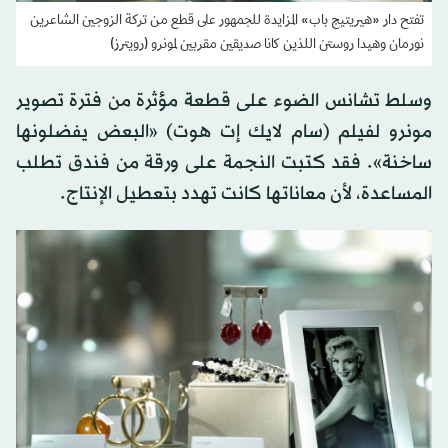
تفتح دار «هيريتيج باب» المزايدة للجمهور على قطع من تركة الزوجين الشاعرين
نورمان وهيدا روستن اللذين كانا صديقين مقربين لمونرو (رويترز)
وسلط تشانس الضوء على قطعة مؤثرة من فترة تصوير
مونرو لفيلم (سام لايك إت هوت) «البعض يفضلونها
ساخنة». فقد كتبت النجمة على ورقة من فندق تطلب
المساعدة، لأن معاناتها كانت تهدد بتعطيل الإنتاج.