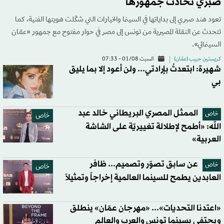
صبري تُحادث جمهورها
تعود هند صبري إلى بداياتها في السينما والخيارات التي شكّلت هويتها الفنية، كما
تتحدث عن النقلة المصيرية من تونس إلى مصر في حوار مفتوح مع جمهور «عمّان
السينمائي».
كريستين حبيب (عمّان)
السبت 01/08 - 07:33
شهيرة: ابتعدتُ بإرادتي... ولن أعود إلا بما يليق
بي
الممثل المصري البريطاني خالد عبد
خاص
خاص
الله: «أطمح لإطلالة تغييريّة على الشاشة
العربية»
عن سابق تصوّر وتصميم... ظافر
خاص
خاص
العابدين يطمح للسينما العالمية إخراجاً وتمثيلاً
«اعتدنا التحديات»... «مهرجان عمّان» ينطلق
ويحتفي بسينما تونس والعرب والعالم