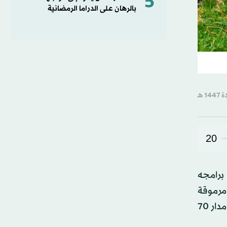
5
بالرهان على الدراما الرمضانية
20
حتلت صوره وفقرات من برامجه
مرموقة
ومؤسسات خاصة بالبيئة. وعلى منصة «بي بي سي» هناك قسم حافل بحلقات البرامج الشهيرة التي أنتجها أتنبارا على مدار 70