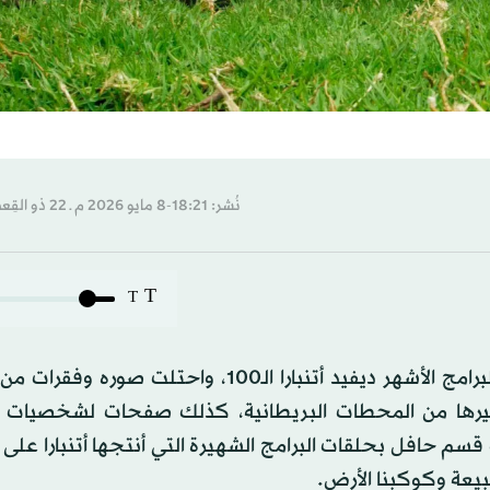
نُشر: 18:21-8 مايو 2026 م ـ 22 ذو القِعدة 1447 هـ
T
T
احتفلت بريطانيا الجمعة 8 مايو (أيار) بعيد ميلاد مقدم البرامج الأشهر ديفيد أتنبارا الـ100، وا
رها من المحطات البريطانية، كذلك صفحات لشخصيات 
طبيعة وكوكبنا الأرض.