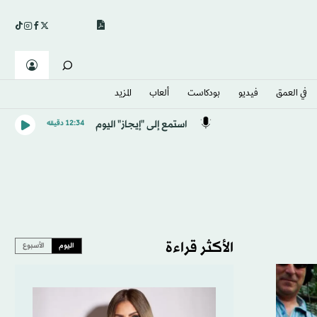
في العمق
فيديو
بودكاست
ألعاب
المزيد
استمع إلى "إيجاز" اليوم
12:34 دقيقه
الأكثر قراءة
اليوم
الأسبوع