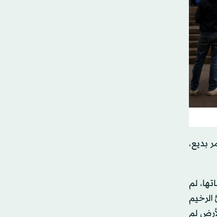
ر بديع،
ها، لم
 الرخيم
لأرض لم