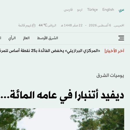
عربي
English
Türkçe
اردو
فارسى
الخميس,
6 أغسطس 2026
-
22 صفَر 1448 هـ
الرياض
℃
44
غيوم قاتمة
الشرق الأوسط​
العالم
الرأي
ا
«المركزي البرازيلي» يخفض الفائدة بـ25 نقطة أساس للمرة الرابعة على التوالي
آخر الأخبار
يوميات الشرق
ديفيد أتنبارا في عامه المائة..