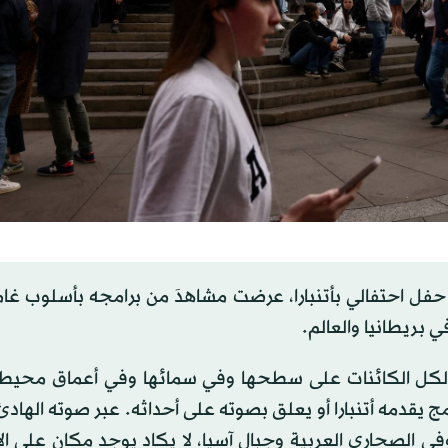
فل احتفالي بأتنبارا، عرضت مشاهدَ من برامجه بأسلوب غام
 بريطانيا والعالم.
ن لكل الكائنات على سطحها وفي سمائها وفي أعماق محيطات
 يقدمه أتنبارا أو يعلق بصوته على أحداثه. عبر صوته الهادئ
في الصحاري العربية وجبال آسيا، لا يكاد يوجد مكان على ا