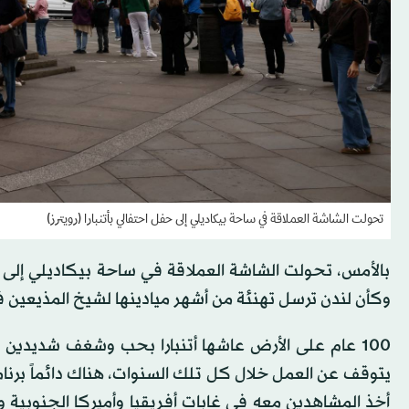
تحولت الشاشة العملاقة في ساحة بيكاديلي إلى حفل احتفالي بأتنبارا (رويترز)
بالأمس، تحولت الشاشة العملاقة في ساحة بيكاديلي إلى ح
وكأن لندن ترسل تهنئة من أشهر ميادينها لشيخ المذيعين في
100 عام على الأرض عاشها أتنبارا بحب وشغف شديدي
يتوقف عن العمل خلال كل تلك السنوات، هناك دائماً برنامج
أخذ المشاهدين معه في غابات أفريقيا وأميركا الجنوبية و