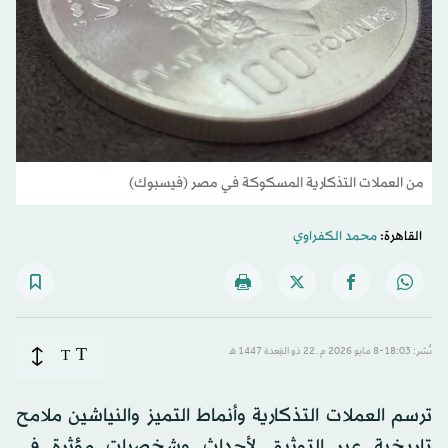
من العملات التذكارية المسكوكة في مصر (فيسبوك)
القاهرة:
محمد الكفراوي
T
نُشر: 18:03-8 مايو 2026 م ـ 22 ذو القِعدة 1447 هـ
T
ترسم العملات التذكارية وأنماط التميز والنياشين ملامح
تاريخية عبر التوثيق لأحداث وشخصيات مؤثرة في