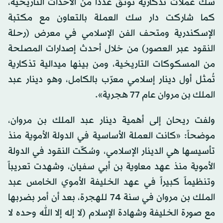
سك عملات تذكارية توثق عدداً من الأحداث التاريخية،
كما شاركت دار سك العملة بالتعاون مع مكتبة
الإسكندرية ومتحف الفن الإسلامي في معرض (رحلة
النقود عبر العصور) من خلال أحدث إصدارات المصلحة
من المسكوكات التاريخية، ومن بينها ميدالية تذكارية
تُمثل أول دينار إسلامي معرّب بالكامل، وهو دينار عبد
الملك بن مروان عام 77 هجرية».
ولفت ريحان إلى أهمية دينار عبد الملك بن مروان،
موضحاً: «كانت العملة الأساسية في الدولة الأموية منذ
تأسيسها هي الدينار الإسلامي، وسُكّت النقود في الدولة
الأموية منذ عهد معاوية بن أبي سفيان، وشهدت تعريباً
وتنظيماً كبيراً في عهد الخليفة الأموي الخامس عبد
الملك بن مروان في سنة 74 للهجرة، بعد أن أمر بضربها
مع صورة الخليفة وشهادة الإسلام (لا إله إلا الله وحده لا