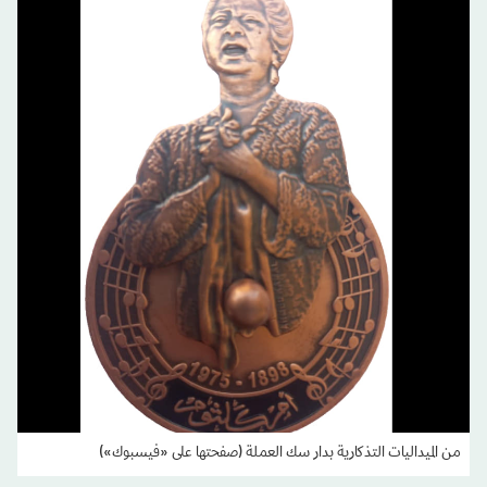
من الميداليات التذكارية بدار سك العملة (صفحتها على «فيسبوك»)