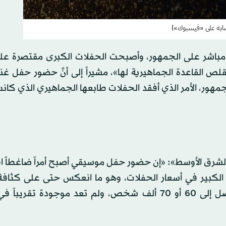
حسابه على «فيسبوك»)
باشر على الجمهور، وأصبحت الحفلات الكبرى مقتصرة عل
لص القاعدة الجماهيرية لها»، مشيراً إلى أنَّ حضور حفل غن
مهور، الأمر الذي أفقد الحفلات طابعها الجماهيري الذي كان
شرق الأوسط»: «إن حضور حفل موسيقي أصبح أمراً ضاغطاً اق
ع الكبير في أسعار الحفلات، وهو ما انعكس حتى على كثاف
الحفلات الجماهيرية التي كانت تسجِّل حضوراً بأرقام تصل إلى 60 أو 70 ألف شخص، ولم تعد موجودة 