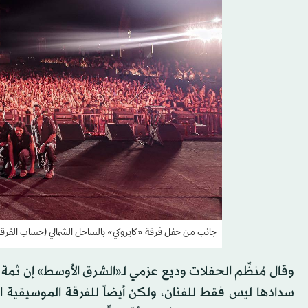
جانب من حفل فرقة «كايروكي» بالساحل الشمالي (حساب الفرق
وقال مُنظِّم الحفلات وديع عزمي لـ«الشرق الأوسط» إن ثم
سدادها ليس فقط للفنان، ولكن أيضاً للفرقة الموسيقية ال