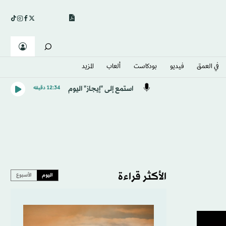
في العمق
فيديو
بودكاست
ألعاب
المزيد
استمع إلى "إيجاز" اليوم
12:34 دقيقه
الأكثر قراءة
اليوم
الأسبوع