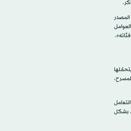
كر.
 المصدر
العوامل
فئاته».
حمَّلها
المسرح،
التعامل
اد بشكل