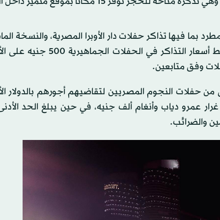
جز توفِّر 15 مكاناً بموقع متميز داخل الحفل.
رد بما فيها تذاكر حفلات دار الأوبرا المصرية، والنسخة الم
«مهرجان الموسيقى العربية»، في وقت سجَّل فيه متوسط أسعار التذاكر في ا
لات وفق متابعين.
 من حفلات النجوم المصريين لتقاضيهم أجورهم بالدولار ال
ار عمرو دياب وأنغام ألف جنيه، في حين يبلغ الحد الأدنى 