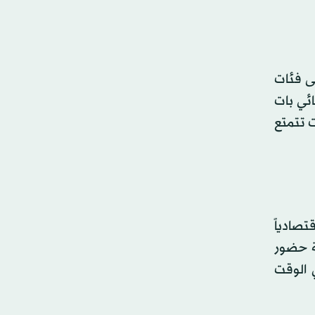
ى فئات
ائي بات
ت تتمتع
تصادياً
ة حضور
تقريباً في الوقت