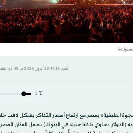
فيسبوك»)
نُشر: 17:12-25 أبريل 2026 م ـ 09 ذو القِعدة 1447 هـ
T
T
فجوة الطبقية» بمصر مع ارتفاع أسعار التذاكر بشكل لافت خلال
الأخيرة، بعدما سجَّلت أسعار بعض فئات التذاكر مليون جنيه (الدولار يساوي 52.5 جنيه في البنوك) بحف