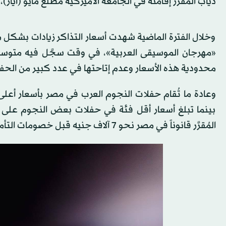
دياب المُقرَّر إقامته في الجامعة الأميركية مطلع مايو (أيار)، وهي تذكرة متاحة للح
وخلال الفترة الماضية شهدت أسعار التذاكر زيادات بشكل مط
محدودية هذه الأسعار وعدم إتاحتها في عدد كبير من الحف
وعادة ما تُقام حفلات النجوم العرب في مصر بأسعار أعلى
بينما تبلغ أسعار أقل فئة في حفلات بعض النجوم على غر
المُقرَّر قانوناً في مصر نحو 7 آلاف جنيه قبل خصومات التأمين والضرائب.