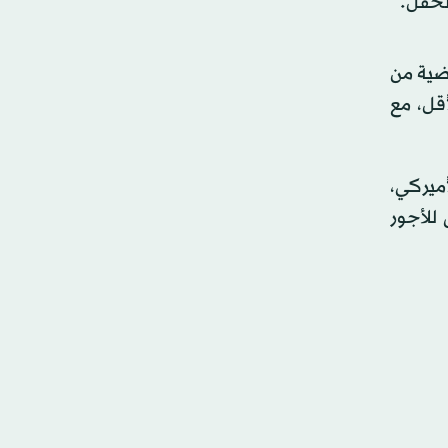
اضية من
لحفلات الجماهيرية 500 جنيه على الأقل، مع
أميركي،
للأجور