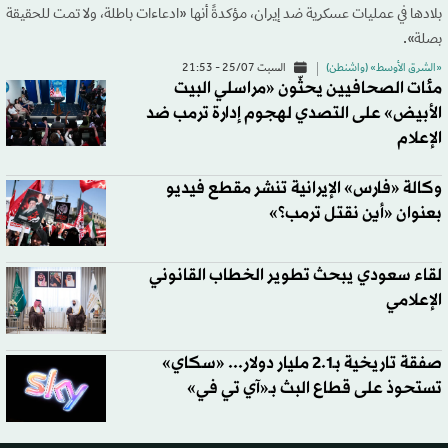
بلادها في عمليات عسكرية ضد إيران، مؤكدةً أنها «ادعاءات باطلة، ولا تمت للحقيقة
بصلة».
«الشرق الأوسط» (واشنطن)
السبت 25/07 - 21:53
مئات الصحافيين يحثّون «مراسلي البيت
الأبيض» على التصدي لهجوم إدارة ترمب ضد
الإعلام
وكالة «فارس» الإيرانية تنشر مقطع فيديو
بعنوان «أين نقتل ترمب؟»
لقاء سعودي يبحث تطوير الخطاب القانوني
الإعلامي
صفقة تاريخية بـ2.1 مليار دولار... «سكاي»
تستحوذ على قطاع البث بـ«آي تي في»