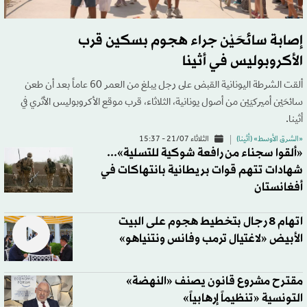
إصابة سائحَيْن جراء هجوم بسكين قرب
الأكروبوليس في أثينا
ألقت الشرطة اليونانية القبض على رجل يبلغ من العمر 60 عاماً بعد أن طعن
سائحَيْن أميركيَيْن من أصول يونانية، الثلاثاء، قرب موقع الأكروبوليس الأثري في
أثينا.
«الشرق الأوسط» (أثينا)
الثلاثاء 21/07 - 15:37
«ألقوا سجناء من رافعة شوكية للتسلية»...
شهادات تتهم قوات بريطانية بانتهاكات في
أفغانستان
اتهام 8 رجال بتخطيط هجوم على البيت
الأبيض «لاغتيال ترمب وفانس ونتنياهو»
مقترح مشروع قانون يصنف «النهضة»
التونسية «تنظيماً إرهابياً»