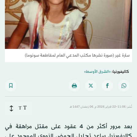
سارة غير (صورة نشرها مكتب المدعي العام لمقاطعة سونوما)
كاليفورنيا:
«الشرق الأوسط»
T
نُشر: 11:06-22 فبراير 2026 م ـ 06 رَمضان 1447 هـ
T
بعد مرور أكثر من 4 عقود على مقتل مراهقة في
كاليفورنيا، ساعد تحليل الحمض النووي الموجود على