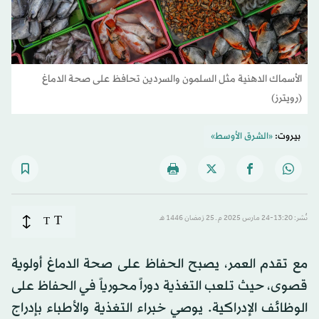
الأسماك الدهنية مثل السلمون والسردين تحافظ على صحة الدماغ
(رويترز)
بيروت:
«الشرق الأوسط»
T
نُشر: 13:20-24 مارس 2025 م ـ 25 رَمضان 1446 هـ
T
مع تقدم العمر، يصبح الحفاظ على صحة الدماغ أولوية
قصوى، حيث تلعب التغذية دوراً محورياً في الحفاظ على
الوظائف الإدراكية. يوصي خبراء التغذية والأطباء بإدراج