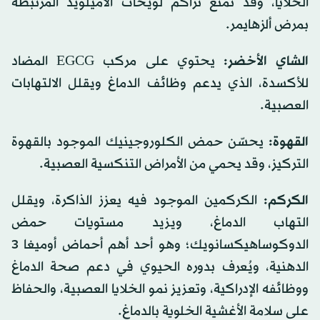
الخلايا، وقد تمنع تراكم لويحات الأميلويد المرتبطة
بمرض ألزهايمر.
الشاي الأخضر:
يحتوي على مركب EGCG المضاد
للأكسدة، الذي يدعم وظائف الدماغ ويقلل الالتهابات
العصبية.
القهوة:
يحسّن حمض الكلوروجينيك الموجود بالقهوة
التركيز، وقد يحمي من الأمراض التنكسية العصبية.
الكركم:
الكركمين الموجود فيه يعزز الذاكرة، ويقلل
التهاب الدماغ، ويزيد مستويات حمض
الدوكوساهيكسانويك؛ وهو أحد أهم أحماض أوميغا 3
الدهنية، ويُعرف بدوره الحيوي في دعم صحة الدماغ
ووظائفه الإدراكية، وتعزيز نمو الخلايا العصبية، والحفاظ
على سلامة الأغشية الخلوية بالدماغ.