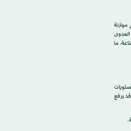
 موازنة
العدوى
اعة، ما
ستويات
قد يرفع
.