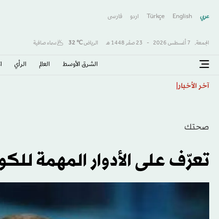
عربي
English
Türkçe
اردو
فارسى
الجمعة,
7 أغسطس 2026
-
23 صفَر 1448 هـ
الرياض
℃
32
سماء صافية
الشرق الأوسط​
العالم
الرأي
ا
طرابزون يكتب صفحة جديدة مع صلاح… استقبال أسطور
آخر الأخبار
صحتك
تعرّف على الأدوار المهمة للك