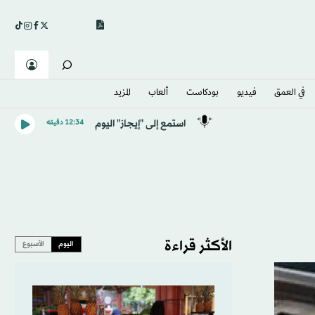
في العمق
فيديو
بودكاست
ألعاب
المزيد
استمع إلى "إيجاز" اليوم
12:34 دقيقه
الأكثر قراءة
اليوم
الأسبوع