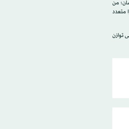
ان؛ من
ا متعدد
ى توازن