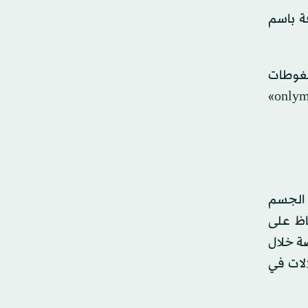
ة باسم
ضغوطات
بفعالية. وهذه الاستجابة ضرورية للبقاء وتساعدنا على التكيف مع المواقف الصعبة، وذلك وفق ما ذكر موقع «onlymyhealth»
 الجسم
اظ على
ة خلال
الات في