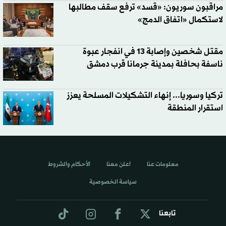
مراقبون سوريون: «قسد» ترفع سقف مطالبها
لاستكمال «اتفاق الدمج»
مقتل شخصين وإصابة 13 في انفجار عبوة
ناسفة بحافلة بمدينة جرمانا قرب دمشق
تركيا وسوريا... إنهاء التشكيلات المسلحة يعزز
استقرار المنطقة
معلومات عنا
اعلن معنا
الأحكام والشروط
سياسة الخصوصية
تابعنا