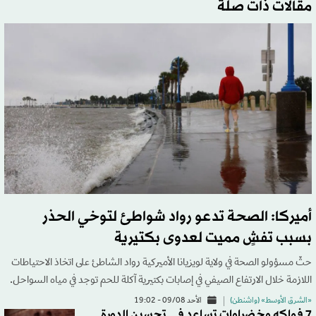
مقالات ذات صلة
أميركا: الصحة تدعو رواد شواطئ لتوخي الحذر
بسبب تفشٍ مميت لعدوى بكتيرية
حثّ مسؤولو الصحة في ولاية لويزيانا الأميركية رواد الشاطئ على اتخاذ الاحتياطات
اللازمة خلال الارتفاع الصيفي في إصابات بكتيرية آكلة للحم توجد في مياه السواحل.
«الشرق الأوسط» (واشنطن)
الأحد 09/08 - 19:02
7 فواكه وخضراوات تساعد في تحسين الدورة