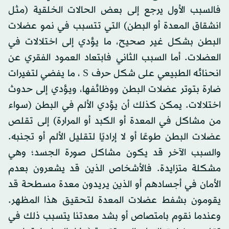
فالسبب الأول يرجع إلى بعض الحالات الخلقية (مثل
انشقاق المعدة أو البطن) التي تتسبب في نمو عضلات
البطن بشكل غير صحيح، ما يؤدي إلى اختلالات في
العضلات. أما السبب الثاني فابتعاد العمود الفقري عن
انحنائه الطبيعي على شكل حرف S ، ما يفضي لتغيرات
ضارة بتوتر عضلات البطن ووظائفها، ويؤدي إلى حدوث
اختلالات. يمكن كذلك أن يؤدي الألم في البطن (سواء
من مشاكل في المعدة أو الكبد أو المرارة) إلى تقلص
عضلات البطن طوعًا أو لا إراديًا لتقليل الألم أو تجنبه.
والسبب الآخر قد يكون مشاكل صورة الجسد؛ وهي
مشكلة متزايدة. فالأشخاص الذين قد يشعرون بعدم
الأمان في أجسادهم أو الذين يريدون معدة مسطحة قد
يقومون بشفط عضلات المعدة لتحقيق هذا المظهر.
وعندما نقوم بامتصاص أو بشد معدتنا يتسبب ذلك في