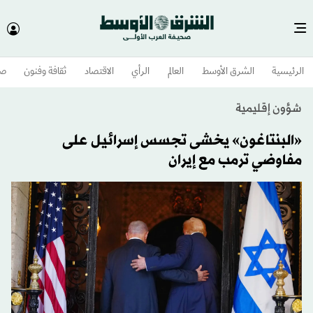
الرئيسية
الشرق الأوسط​
العالم
الرأي
الاقتصاد
ثقافة وفنون
صح
شؤون إقليمية
«البنتاغون» يخشى تجسس إسرائيل على
مفاوضي ترمب مع إيران