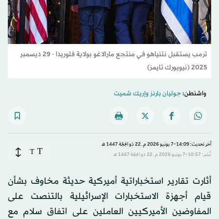
ترمب يستقبل نتنياهو في منتجع مارالاغو بولاية فلوريدا - 29 ديسمبر
2025 (نيويورك تايمز)
واشنطن:
جوليان بارنز
و
إريك شميت
آخر تحديث: 14:09-7 يونيو 2026 م ـ 22 ذو الحِجّة 1447 هـ
T
T
نُشر: 10:57-7 يونيو 2026 م ـ 22 ذو الحِجّة 1447 هـ
أثارت تقارير استخباراتية أميركية حديثة مخاوف بشأن
قيام أجهزة الاستخبارات الإسرائيلية بالتنصت على
المفاوضين الأميركيين العاملين على اتفاق سلام مع