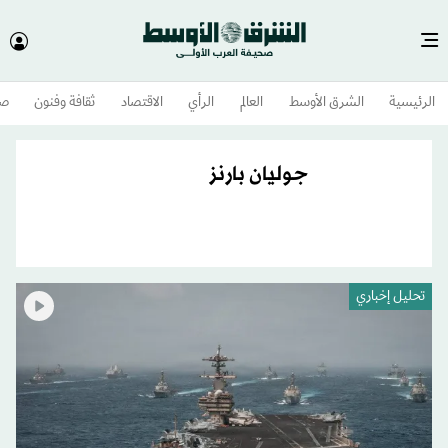
الرئيسية
الشرق الأوسط​
العالم
الرأي
الاقتصاد
ثقافة وفنون
صح
جوليان بارنز
تحليل إخباري