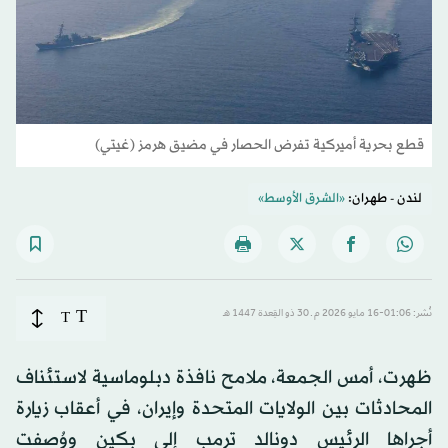
قطع بحرية أميركية تفرض الحصار في مضيق هرمز (غيتي)
لندن - طهران:
«الشرق الأوسط»
T
نُشر: 01:06-16 مايو 2026 م ـ 30 ذو القِعدة 1447 هـ
T
ظهرت، أمس الجمعة، ملامح نافذة دبلوماسية لاستئناف
المحادثات بين الولايات المتحدة وإيران، في أعقاب زيارة
أجراها الرئيس دونالد ترمب إلى بكين ووُصفت