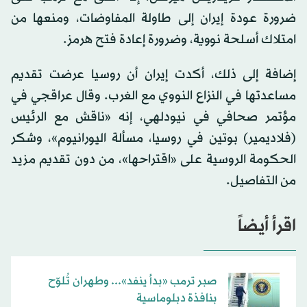
ضرورة عودة إيران إلى طاولة المفاوضات، ومنعها من
امتلاك أسلحة نووية، وضرورة ‌إعادة ‌فتح هرمز.
إضافة إلى ذلك، أكدت إيران أن روسيا عرضت تقديم
مساعدتها في النزاع النووي مع الغرب. وقال عراقجي في
مؤتمر صحافي في نيودلهي، إنه «ناقش مع الرئيس
(فلاديمير) بوتين في روسيا، مسألة اليورانيوم»، وشكر
الحكومة الروسية على «اقتراحها»، من دون تقديم مزيد
من التفاصيل.
اقرأ أيضاً
صبر ترمب «بدأ ينفد»... وطهران تُلوّح
بنافذة دبلوماسية