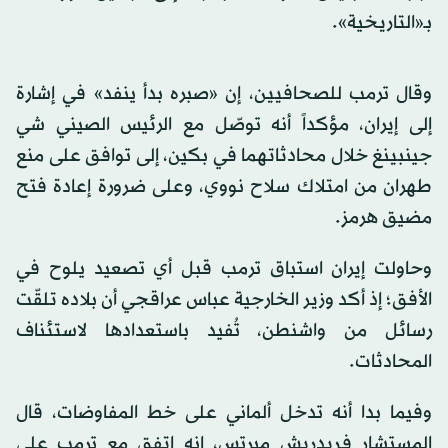
بـ«التاريخية».
وقال ترمب للصحافيين، إن «صبره بدأ ينفد» في إشارة
إلى إيران، مؤكداً أنه توصّل مع الرئيس الصيني شي
جينبينغ خلال محادثاتهما في بكين، إلى توافق على منع
طهران من امتلاك سلاح نووي، وعلى ضرورة إعادة فتح
مضيق هرمز.
وحاولت إيران استباق ترمب قبل أي تصعيد يلوح في
الأفق؛ إذ أكد وزير الخارجية عباس عراقجي أن بلاده تلقّت
رسائل من واشنطن، تُفيد باستعدادها لاستئناف
المحادثات.
وفيما بدا أنه تدخل ألماني على خط المفاوضات، قال
المستشار فريدريش ميرتس، إنه اتفق مع ترمب على