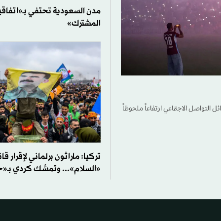
مدن السعودية تحتفي بـ«اتفاقي
المشترك»
 التواصل الاجتماعي ارتفاعاً ملحوظاً
تركيا: ماراثون برلماني لإقرار قا
«السلام»... وتمسُّك كردي بـ«