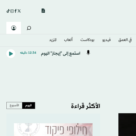
في العمق
فيديو
بودكاست
ألعاب
المزيد
استمع إلى "إيجاز" اليوم
12:34 دقيقه
الأكثر قراءة
اليوم
الأسبوع