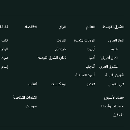
الشرق الأوسط​
العالم
الرأي
الاقتصاد
ثقافة
العالم العربي
الولايات المتحدة
المقالات
كتب
الخليج
أوروبا
كاريكاتير
الوتر 
شمال أفريقيا
آسيا
كتاب الشرق الأوسط
سينما
المشرق العربي
أفريقيا
إعلام
شؤون إقليمية
أميركا اللاتينية
في العمق
فيديو
بودكاست
ألعاب
حصاد الأسبوع
الكلمات المتقاطعة
تحقيقات وقضايا
سودوكو
+تحقيق