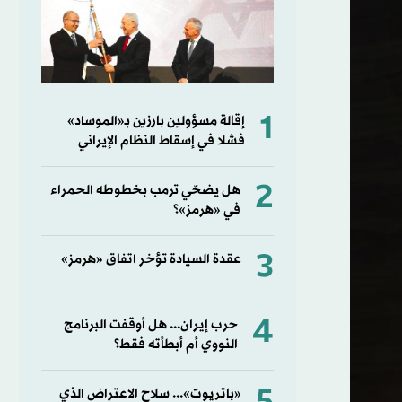
1
إقالة مسؤولين بارزين بـ«الموساد»
فشلا في إسقاط النظام الإيراني
2
هل يضحّي ترمب بخطوطه الحمراء
في «هرمز»؟
3
عقدة السيادة تؤخر اتفاق «هرمز»
4
حرب إيران... هل أوقفت البرنامج
النووي أم أبطأته فقط؟
«باتريوت»... سلاح الاعتراض الذي