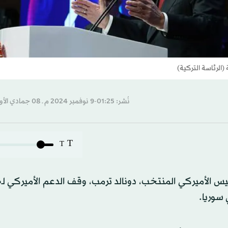
الرئاسة التركية)
نُشر: 01:25-9 نوفمبر 2024 م ـ 08 جمادي الأول 1446 هـ
T
T
يس الأميركي المنتخب، دونالد ترمب، وقف الدعم الأميركي ل
سوريا.