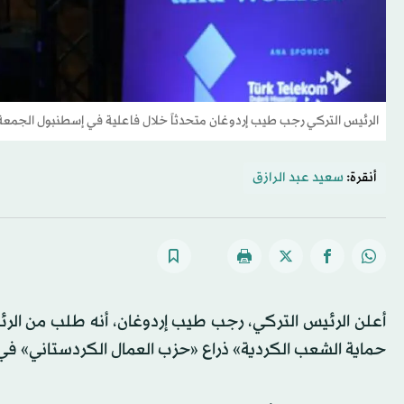
الرئيس التركي رجب طيب إردوغان متحدثاً خلال فاعلية في إسطنبول الجمعة (
أنقرة:
سعيد عبد الرازق
أعلن الرئيس التركي، رجب طيب إردوغان، أنه طلب من الرئ
حماية الشعب الكردية» ذراع «حزب العمال الكردستاني» في 