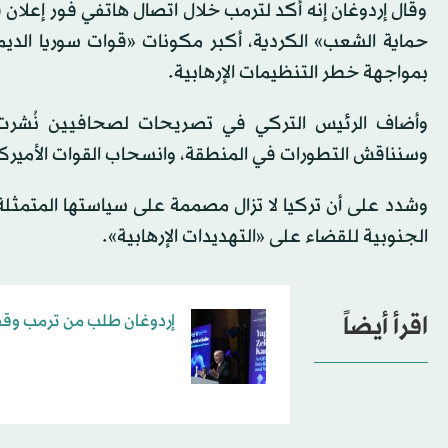
وقال إردوغان إنه أكد لترمب خلال اتصال هاتفي فور إعلان ف
حماية الشعب» الكردية، أكبر مكونات «قوات سوريا الديم
بمواجهة خطر التنظيمات الإرهابية.
وأضاف الرئيس التركي في تصريحات لصحافيين نُشرت أ
وسنناقش التطورات في المنطقة، وانسحاب القوات الأميركي
الجنوبية للقضاء على «التهديدات الإرهابية».
اقرأ أيضاً
إردوغان طلب من ترمب وقف 