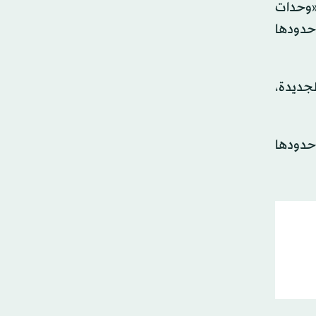
ـ«وحدات
حدودها
جديدة،
لى 40 كيلومتراً على طول حدودها