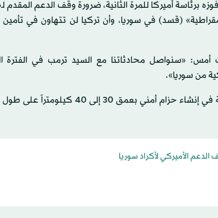
وزه برئاسة أميركا للمرة الثانية، ضرورة وقف الدعم المقدم ل
قراطية» (قسد) في سوريا، وأن تركيا لن تتهاون في تأمين 
مس: «سنواصل محادثاتنا مع السيد ترمب في الفترة ال
ة من سوريا».
وشدد على أن تركيا لا تزال مصممة على سياستها المتمثلة في إنشاء حزام أمني بعمق 30 إ
الدعم الأميركي لأكراد سوريا