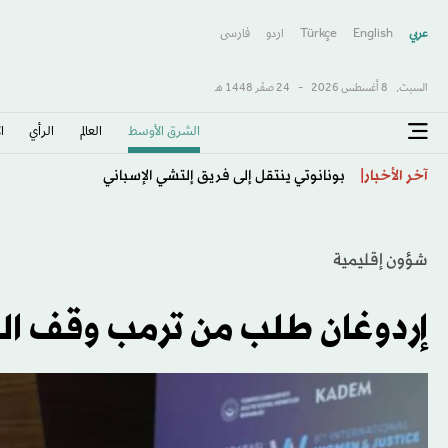
عربي
English
Türkçe
اردو
فارسى
السبت,
8 أغسطس 2026
-
24 صفَر 1448 هـ
الشرق الأوسط​
العالم
الرأي
ا
بونانوتي ينتقل إلى فريق إلتشي الإسباني
آخر الأخبار
شؤون إقليمية
إردوغان طلب من ترمب وقف الد