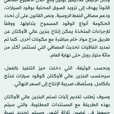
وكان الرئيس فلاديمير بوتين وقع خلال الأسبوع الماضي
قانوناً يهدف إلى تزويد السوق المحلية بوقود السيارات،
ودعم مصافي النفط الروسية. ونص القانون على أن تحدد
الحكومة أنواع الوقود المسموح بتداولها. ووفقاً
للإجراءات المتخذة يمكن إنتاج بنزين عالي الأوكتان عن
طريق مزج مواد خام مباشرة مع مكونات أخرى. كما تم
تمديد اتفاقيات تحديث المصافي التي تستثمر أكثر من
مائة مليار روبل حتى نهاية العام.
وبحسب الوثيقة، التي دخلت حيز التنفيذ بالفعل،
سيحتسب البنزين عالي الأوكتان كوقود سيارات مُنتَج
بالكامل، وستُضاف ضريبة الإنتاج إلى السعر النهائي.
وسوف يُطلب تقديم إثبات تسلم البنزين عالي الأوكتان
بهذه الطريقة مع المستندات المطلوبة، والتي سيتم
جمعها في غضون ثلاثة أشهر. وسيتم تحديد نسبة