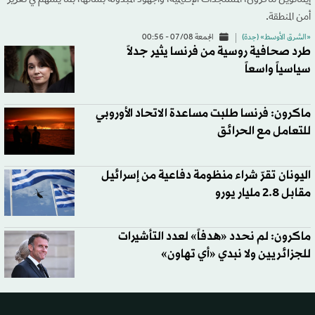
إيمانويل ماكرون، المستجدات الإقليمية، والجهود المبذولة بشأنها، بما يسهم في تعزيز
أمن المنطقة.
«الشرق الأوسط» (جدة)
الجمعة 07/08 - 00:56
طرد صحافية روسية من فرنسا يثير جدلاً
سياسياً واسعاً
ماكرون: فرنسا طلبت مساعدة الاتحاد الأوروبي
للتعامل مع الحرائق
اليونان تقرّ شراء منظومة دفاعية من إسرائيل
مقابل 2.8 مليار يورو
ماكرون: لم نحدد «هدفاً» لعدد التأشيرات
للجزائريين ولا نبدي «أي تهاون»