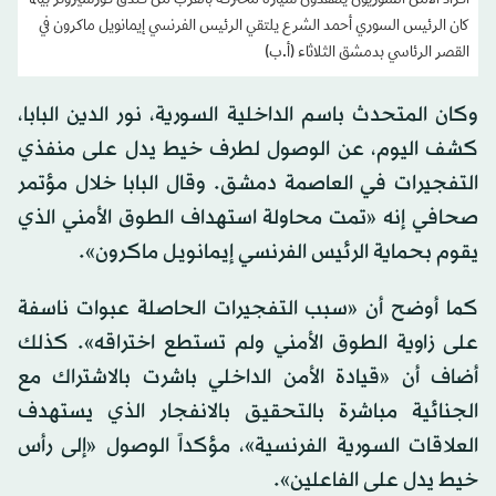
أفراد الأمن السوريون يتفقدون سيارة محترقة بالقرب من فندق فورسيزونز بينما
كان الرئيس السوري أحمد الشرع يلتقي الرئيس الفرنسي إيمانويل ماكرون في
القصر الرئاسي بدمشق الثلاثاء (أ.ب)
وكان المتحدث باسم الداخلية السورية، نور الدين البابا،
كشف اليوم، عن الوصول لطرف خيط يدل على منفذي
التفجيرات في العاصمة دمشق. وقال البابا خلال مؤتمر
صحافي إنه «تمت محاولة استهداف الطوق الأمني الذي
يقوم بحماية الرئيس الفرنسي إيمانويل ماكرون».
كما أوضح أن «سبب التفجيرات الحاصلة عبوات ناسفة
على زاوية الطوق الأمني ولم تستطع اختراقه». كذلك
أضاف أن «قيادة الأمن الداخلي باشرت بالاشتراك مع
الجنائية مباشرة بالتحقيق بالانفجار الذي يستهدف
العلاقات السورية الفرنسية»، مؤكداً الوصول «إلى رأس
خيط يدل على الفاعلين».