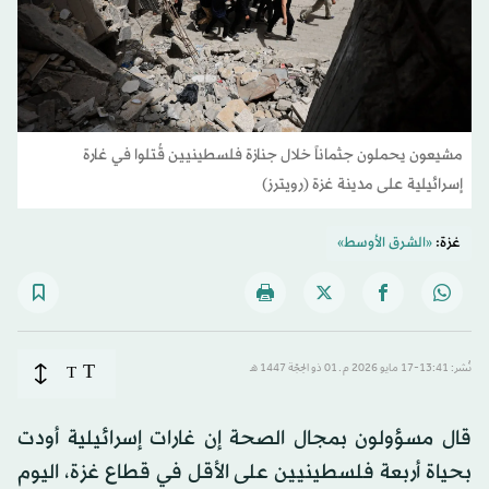
مشيعون يحملون جثماناً خلال جنازة فلسطينيين قُتلوا في غارة
إسرائيلية على مدينة غزة (رويترز)
غزة:
«الشرق الأوسط»
T
نُشر: 13:41-17 مايو 2026 م ـ 01 ذو الحِجّة 1447 هـ
T
قال مسؤولون بمجال الصحة إن غارات إسرائيلية أودت
بحياة أربعة فلسطينيين على الأقل في قطاع غزة، اليوم