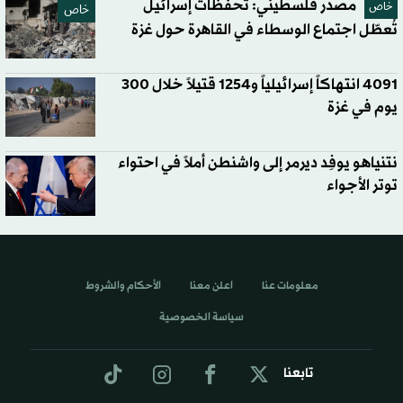
مصدر فلسطيني: تحفظات إسرائيل
خاص
خاص
تُعطّل اجتماع الوسطاء في القاهرة حول غزة
4091 انتهاكاً إسرائيلياً و1254 قتيلاً خلال 300
يوم في غزة
نتنياهو يوفِد ديرمر إلى واشنطن أملاً في احتواء
توتر الأجواء
معلومات عنا
اعلن معنا
الأحكام والشروط
سياسة الخصوصية
تابعنا