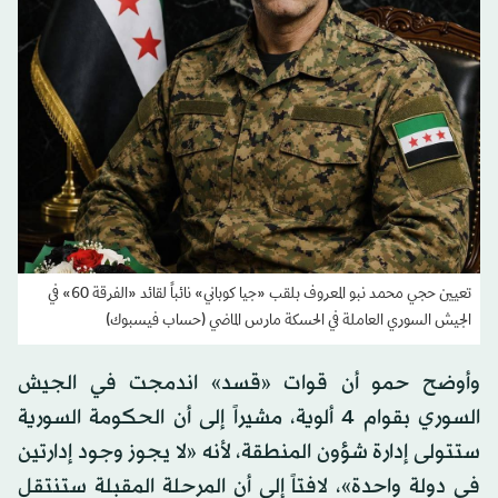
تعيين حجي محمد نبو المعروف بلقب «جيا كوباني» نائباً لقائد «الفرقة 60» في
الجيش السوري العاملة في الحسكة مارس الماضي (حساب فيسبوك)
وأوضح حمو أن قوات «قسد» اندمجت في الجيش
السوري بقوام 4 ألوية، مشيراً إلى أن الحكومة السورية
ستتولى إدارة شؤون المنطقة، لأنه «لا يجوز وجود إدارتين
في دولة واحدة»، لافتاً إلى أن المرحلة المقبلة ستنتقل