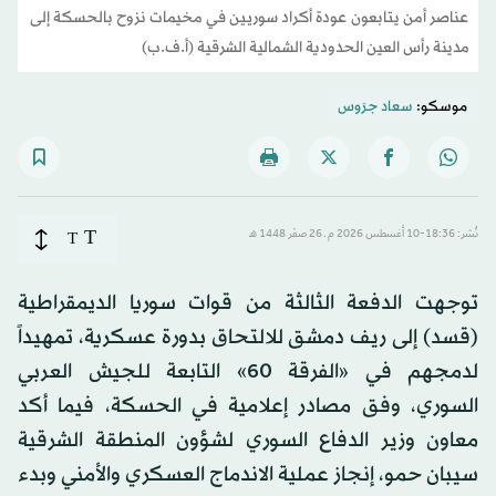
عناصر أمن يتابعون عودة أكراد سوريين في مخيمات نزوح بالحسكة إلى
مدينة رأس العين الحدودية الشمالية الشرقية (أ.ف.ب)
موسكو:
سعاد جرَوس
T
نُشر: 18:36-10 أغسطس 2026 م ـ 26 صفَر 1448 هـ
T
توجهت الدفعة الثالثة من قوات سوريا الديمقراطية
(قسد) إلى ريف دمشق للالتحاق بدورة عسكرية، تمهيداً
لدمجهم في «الفرقة 60» التابعة للجيش العربي
السوري، وفق مصادر إعلامية في الحسكة، فيما أكد
معاون وزير الدفاع السوري لشؤون المنطقة الشرقية
سيبان حمو، إنجاز عملية الاندماج العسكري والأمني وبدء