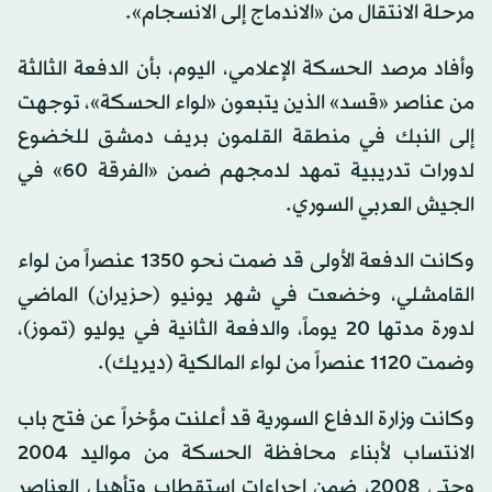
مرحلة الانتقال من «الاندماج إلى الانسجام».
وأفاد مرصد الحسكة الإعلامي، اليوم، بأن الدفعة الثالثة
من عناصر «قسد» الذين يتبعون «لواء الحسكة»، توجهت
إلى النبك في منطقة القلمون بريف دمشق للخضوع
لدورات تدريبية تمهد لدمجهم ضمن «الفرقة 60» في
الجيش العربي السوري.
وكانت الدفعة الأولى قد ضمت نحو 1350 عنصراً من لواء
القامشلي، وخضعت في شهر يونيو (حزيران) الماضي
لدورة مدتها 20 يوماً، والدفعة الثانية في يوليو (تموز)،
وضمت 1120 عنصراً من لواء المالكية (ديريك).
وكانت وزارة الدفاع السورية قد أعلنت مؤخراً عن فتح باب
الانتساب لأبناء محافظة الحسكة من مواليد 2004
وحتى 2008، ضمن إجراءات استقطاب وتأهيل العناصر