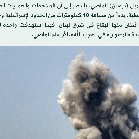
 هذا التصعيد، السبت، الأكبر منذ بدء الهدنة في 17 أبريل (نيسان) الماضي، بالنظر إلى أن الملاحقات والعم
 اثنتان منها البقاع في شرق لبنان، فيما استهدفت واحدة ا
دة «الرضوان» في «حزب الله»، الأربعاء الماضي.