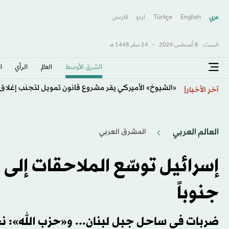
عربي
English
Türkçe
اردو
فارسى
السبت,
8 أغسطس 2026
-
24 صفَر 1448 هـ
الشرق الأوسط​
العالم
الرأي
ا
«الشيوخ» الأميركي يقر مشروع قانون تمويل لتجنب إغلا
آخر الأخبار
العالم العربي
المشرق العربي
إسرائيل توسّع الملاحقات إلى 
جنوباً
ضربات في ساحل جبل لبنان... و«حزب الله»: 