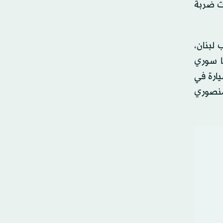
فيما أسفرت ضربة
لبنان،
ا سوري
يارة في
ات المنصوري