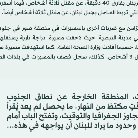
بقيت محصورة فيها على مدى نحو 20 يوماً. وأسفرت ضربتان بفارق 40 دقيقة، عن مقتل ثلاثة أشخاص، 
 تربط الساحل بجبل لبنان، عن مقتل ثلاثة أشخاص أيضاً.
ه تزامن مع ضربات أخرى بالمسيرات في منطقة صور في جنوب 
دينة النبطية، حيث لاحقت مسيرة، دراجة نارية يستقله
، حسبما أفادت وزارة الصحة العامة، كما استهدفت مسيرة س
منطقة برج رحال في شمال مدينة صور، أسفرت عن مقتل 3 أشخاص. كذلك، سجل قصف بالمسيرات في بلد
ات، المنطقة الخارجة عن نطاق الجنوب
ٍ مكتظ من النهار. ما يحصل لم يعد يُقرأ
ز الجغرافيا والتوقيت، وتفتح الباب أمام
حدود ما يراد للبنان أن يواجهه في هذه...