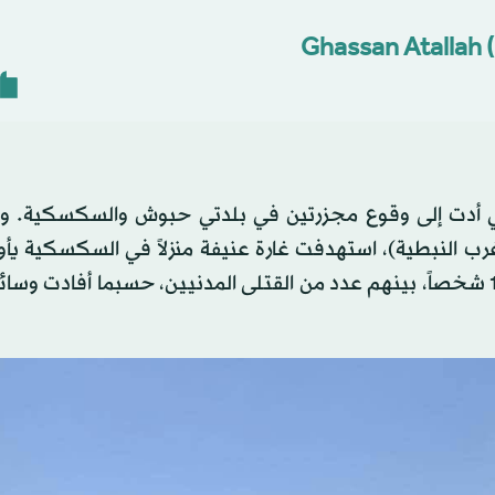
لتي أدت إلى وقوع مجزرتين في بلدتي حبوش والسكسكية. وف
(غرب النبطية)، استهدفت غارة عنيفة منزلاً في السكسكية يأ
عائلات من النازحين من بلدة جبشيت، ما أسفر عن إصابة 13 شخصاً، بينهم عدد من القتلى المدنيين، حسبما أفاد