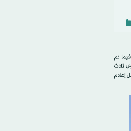
يما تم
وي ثلاث
ت وسائل إعلام