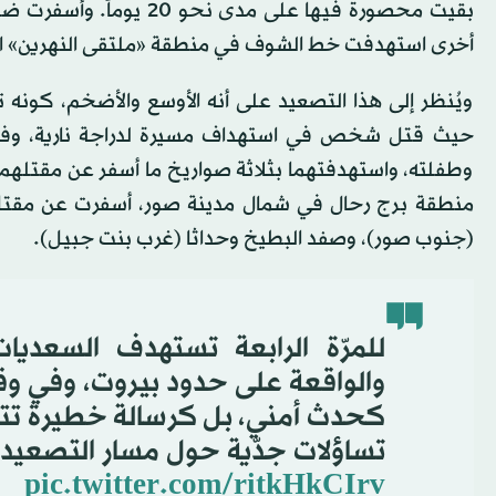
أخرى استهدفت خط الشوف في منطقة «ملتقى النهرين» التي
ويُنظر إلى هذا التصعيد على أنه الأوسع والأضخم، كون
حيث قتل شخص في استهداف مسيرة لدراجة نارية، وفي م
وطفلته، واستهدفتهما بثلاثة صواريخ ما أسفر عن مقتلهما
(جنوب صور)، وصفد البطيخ وحداثا (غرب بنت جبيل).
للمرّة الرابعة تستهدف السعدي
والواقعة على حدود بيروت، وفي وقت
كحدث أمني، بل كرسالة خطيرة تتجاو
تساؤلات جدّية حول مسار التصعيد و
pic.twitter.com/ritkHkCIrv