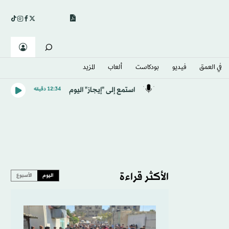
في العمق
فيديو
بودكاست
ألعاب
المزيد
استمع إلى "إيجاز" اليوم
12:34 دقيقه
الأكثر قراءة
اليوم
الأسبوع