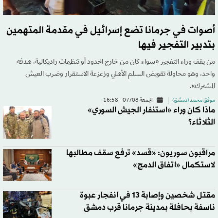
أصوات في جرمانا تضع إسرائيل في مقدمة المتهمين
بتدبير التفجير فيها
من يقف وراء التفجير «سواء كان من خارج الحدود أو تنظيمات راديكالية، هدفه
واحد، وهو محاولة تقويض السلم الأهلي وزعزعة الاستقرار وضرب العيش
المشترك».
موفق محمد (دمشق)
الجمعة 07/08 - 16:58
ماذا كان وراء «استنفار الجيش السوري»
الثلاثاء؟
مراقبون سوريون: «قسد» ترفع سقف مطالبها
لاستكمال «اتفاق الدمج»
مقتل شخصين وإصابة 13 في انفجار عبوة
ناسفة بحافلة بمدينة جرمانا قرب دمشق