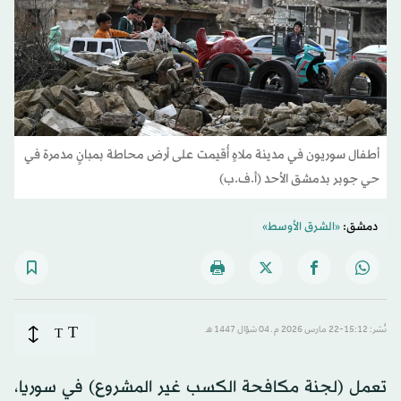
أطفال سوريون في مدينة ملاهٍ أُقيمت على أرض محاطة بمبانٍ مدمرة في
حي جوبر بدمشق الأحد (أ.ف.ب)
دمشق:
«الشرق الأوسط»
T
نُشر: 15:12-22 مارس 2026 م ـ 04 شوّال 1447 هـ
T
تعمل (لجنة مكافحة الكسب غير المشروع) في سوريا،