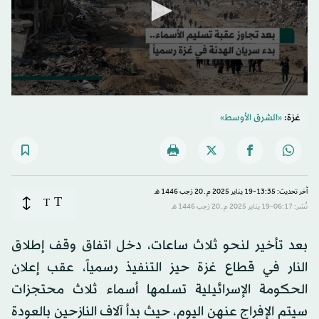
0
seconds
غزة:
«الشرق الأوسط»
of
1
minute,
33
seconds
آخر تحديث: 13:35-19 يناير 2025 م ـ 20 رَجب 1446 هـ
T
T
نُشر: 06:17-19 يناير 2025 م ـ 20 رَجب 1446 هـ
بعد تأخير لنحو ثلاث ساعات، دخل اتفاق وقف إطلاق
النار في قطاع غزة حيز التنفيذ رسمياً، عقب إعلان
الحكومة الإسرائيلية تسلمها أسماء ثلاث محتجزات
سيتم الإفراج عنهن اليوم، حيث بدأ آلاف النازحين بالعودة