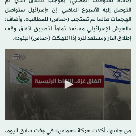
(8.30 بالتوقيت المحلي) بموجب الاتفاق الذي تم
التوصل إليه الأسبوع الماضي، إن «إسرائيل ستواصل
الهجمات طالما لم تستجب (حماس) للمطالب». وأضاف:
«الجيش الإسرائيلي مستعد تماماً لتطبيق اتفاق وقف
إطلاق النار ومستعد للرد إذا انتهكت (حماس) البنود».
0
seconds
من جانبها، أكدت حركة «حماس» في وقت سابق اليوم،
of