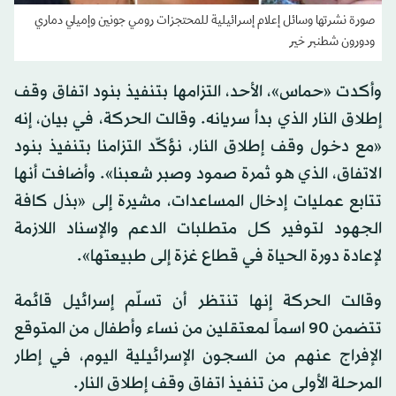
صورة نشرتها وسائل إعلام إسرائيلية للمحتجزات رومي جونين وإميلي دماري
ودورون شطنبر خير
وأكدت «حماس»، الأحد، التزامها بتنفيذ بنود اتفاق وقف
إطلاق النار الذي بدأ سريانه. وقالت الحركة، في بيان، إنه
«مع دخول وقف إطلاق النار، نؤكّد التزامنا بتنفيذ بنود
الاتفاق، الذي هو ثمرة صمود وصبر شعبنا». وأضافت أنها
تتابع عمليات إدخال المساعدات، مشيرة إلى «بذل كافة
الجهود لتوفير كل متطلبات الدعم والإسناد اللازمة
لإعادة دورة الحياة في قطاع غزة إلى طبيعتها».
وقالت الحركة إنها تنتظر أن تسلّم إسرائيل قائمة
تتضمن 90 اسماً لمعتقلين من نساء وأطفال من المتوقع
الإفراج عنهم من السجون الإسرائيلية اليوم، في إطار
المرحلة الأولى من تنفيذ اتفاق وقف إطلاق النار.