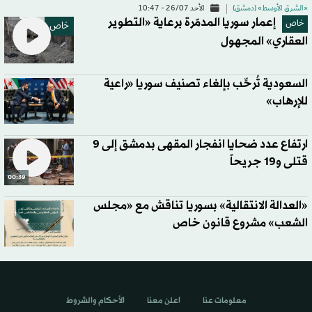
«الشرق الأوسط» (دمشق)
الأحد 26/07 - 10:47
إعمار سوريا المدمّرة برعاية «التطوير
خاص
خاص
العقاري» المجهول
السعودية تُرحِّب بإلغاء تصنيف سوريا «راعية
للإرهاب»
ارتفاع عدد ضحايا انفجار المقهى بدمشق إلى 9
قتلى و19 جريحاً
00:39
«العدالة الانتقالية» بسوريا تناقش مع «مجلس
الشعب» مشروع قانون خاص
معلومات عنا
اعلن معنا
الأحكام والشروط