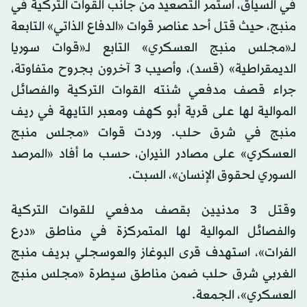
في السياق، استمر التصعيد من جانب القوات التركية في
منبج، حيث قتل أحد عناصر قوات «الدفاع الذاتي» التابعة
لـ«مجلس منبج العسكري» التابع لـ«قوات سوريا
الديمقراطية» (قسد)، وأصيب 3 آخرون بجروح متفاوتة،
جراء قصف مدفعي شنته القوات التركية والفصائل
الموالية لها على قرية أبو كهف ومعبر التايهة في ريف
منبج في شرق حلب. وردت قوات «مجلس منبج
العسكري» على مصادر النيران، حسب ما أفاد «المرصد
السوري لحقوق الإنسان»، السبت.
وقتل 3 مدنيين بقصف مدفعي للقوات التركية
والفصائل الموالية لها المتمركزة في مناطق «درع
الفرات»، استهدف قرى البوغاز والعوسجلي بريف منبج
الغربي شرق حلب ضمن مناطق سيطرة «مجلس منبج
العسكري»، الجمعة.