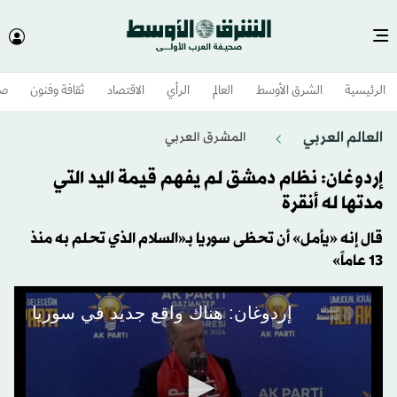
الرئيسية
الشرق الأوسط​
العالم
الرأي
الاقتصاد
ثقافة وفنون
صح
العالم العربي
المشرق العربي
إردوغان: نظام دمشق لم يفهم قيمة اليد التي
مدتها له أنقرة
قال إنه «يأمل» أن تحظى سوريا بـ«السلام الذي تحلم به منذ
13 عاماً»
إردوغان: هناك واقع جديد في سوريا