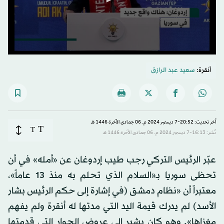
0
seconds
أنقرة:
سعيد عبد الرازق
of
32
seconds
آخر تحديث: 20:52-7 ديسمبر 2024 م ـ 06 جمادى الآخرة 1446 هـ
T
T
نُشر: 16:13-7 ديسمبر 2024 م ـ 06 جمادى الآخرة 1446 هـ
عبّر الرئيس التركي رجب طيب إردوغان عن «أمله» في أن
تحظى سوريا بـ«السلام الذي تحلم به منذ 13 عاماً»،
معتبراً أن «نظام دمشق (في إشارة إلى حكم الرئيس بشار
الأسد) لم يدرك قيمة اليد التي مدتها له أنقرة ولم يفهم
مغزاها». وهو كان يشير إلى عروض الحوار التي قدمتها