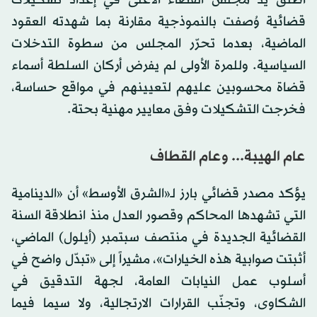
أطلق يد مجلس القضاء الأعلى في إعداد تشكيلات
قضائية وُصفت بالنموذجية مقارنة بما شهدته العقود
الماضية، بعدما تحرّر المجلس من سطوة التدخلات
السياسية. وللمرة الأولى لم يفرض أركان السلطة أسماء
قضاة محسوبين عليهم لتعيينهم في مواقع حساسة،
فخرجت التشكيلات وفق معايير مهنية بحتة.
عام الهيبة... وعام القطاف
يؤكد مصدر قضائي بارز لـ«الشرق الأوسط» أن «الدينامية
التي تشهدها المحاكم وقصور العدل منذ انطلاقة السنة
القضائية الجديدة في منتصف سبتمبر (أيلول) الماضي،
أثبتت صوابية هذه الخيارات»، مشيراً إلى «تبدّل واضح في
أسلوب عمل النيابات العامة، لجهة التدقيق في
الشكاوى، وتجنّب القرارات الارتجالية، ولا سيما فيما