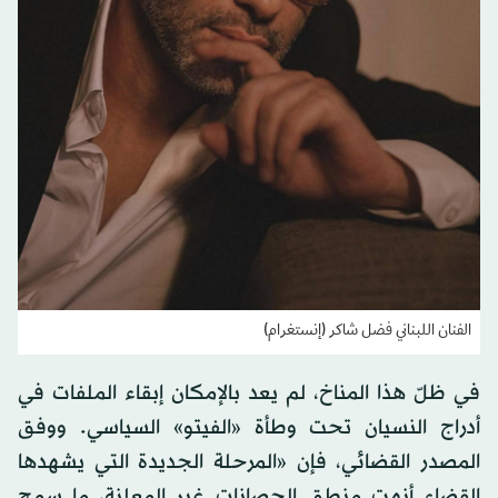
الفنان اللبناني فضل شاكر (إنستغرام)
في ظلّ هذا المناخ، لم يعد بالإمكان إبقاء الملفات في
أدراج النسيان تحت وطأة «الفيتو» السياسي. ووفق
المصدر القضائي، فإن «المرحلة الجديدة التي يشهدها
القضاء أنهت منطق الحصانات غير المعلنة، ما سمح