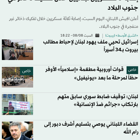
جنوب البلاد
أعلن الجيش اللبناني، اليوم السبت، إصابة ثلاثة عسكريين خلال تفكيك ذخائر غير
منفجرة في جنوب البلاد.
«الشرق الأوسط» (بيروت)
السبت 08/08 - 18:22
إسرائيل تحيي ملف يهود لبنان لإحباط مطالب
بيروت بـ34 أسيراً
قوات أوروبية مطعّمة «إسلامياً» الأوفر
خاص
خاص
حظاً لمرحلة ما بعد «يونيفيل»
لبنان: توقيف ضابط سوري سابق متهم
بارتكاب «جرائم ضدّ الإنسانية»
القضاء اللبناني يوصي بتسليم أشرف دبور إلى
رام الله