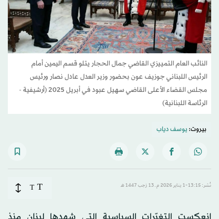
النائب العام التمييزي القاضي جمال الحجار يتلو قسم اليمين أمام
الرئيس اللبناني جوزيف عون بحضور وزير العدل عادل نصار ورئيس
مجلس القضاء الأعلى القاضي سهيل عبود في أبريل 2025 (أرشيفية -
الرئاسة اللبنانية)
بيروت:
يوسف دياب
T
نُشر: 13:15-1 يناير 2026 م ـ 13 رَجب 1447 هـ
T
انعكست التغيّرات السياسية التي شهدها لبنان منذ