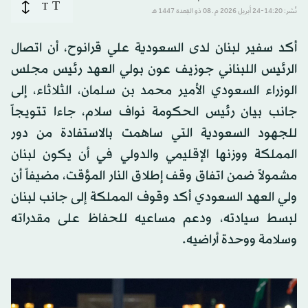
T
T
نُشر: 14:20-24 أبريل 2026 م ـ 08 ذو القِعدة 1447 هـ
أكد سفير لبنان لدى السعودية علي قرانوح، أن اتصال
الرئيس اللبناني جوزيف عون بولي العهد رئيس مجلس
الوزراء السعودي الأمير محمد بن سلمان، الثلاثاء، إلى
جانب بيان رئيس الحكومة نواف سلام، جاءا تتويجاً
للجهود السعودية التي ساهمت بالاستفادة من دور
المملكة ووزنها الإقليمي والدولي في أن يكون لبنان
مشمولاً ضمن اتفاق وقف إطلاق النار المؤقت، مضيفاً أن
ولي العهد السعودي أكد وقوف المملكة إلى جانب لبنان
لبسط سيادته، ودعم مساعيه للحفاظ على مقدراته
وسلامة ووحدة أراضيه.