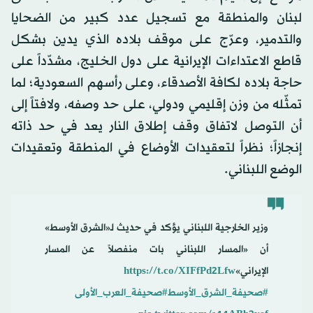
لبنان والمنطقة مع تسجيل عدد كبير من الضحايا
والتدمير، وعرّج على موقف بلاده الذي يدين بشكل
قاطع الاعتداءات الإيرانية على دول الخليج، مشدّداً على
حاجة بلاده لكافة الأصدقاء، وعلى رأسهم السعودية؛ لما
تمثّله من وزن إقليمي ودولي، على حد وصفه، ولافتاً إلى
أن التوصل لاتفاق وقف إطلاق النار يعد في حد ذاته
إنجازاً؛ نظراً لتعقيدات الأوضاع في المنطقة وتعقيدات
الوضع اللبناني.
وزير الخارجية اللبناني يؤكد في حديث لـ«الشرق الأوسط»
أن «المسار اللبناني بات منفصلاً عن المسار
الإيراني»
https://t.co/XIFfPd2Lfw
#صحيفة_الشرق_الأوسط
#صحيفة_العرب_الأولى