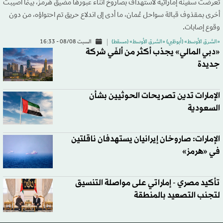
تعرضت سفينة إماراتية لاستهداف بصاروخ أثناء عبورها مضيق هرمز، بينما أصيبت
أخرى بمقذوف قبالة سواحل عُمان، ما أدى إلى اندلاع حريق تم احتواؤه، من دون
وقوع إصابات.
«الشرق الأوسط» (أبوظبي) «الشرق الأوسط» (مسقط)
السبت 08/08 - 16:33
«دبي المالي» يجذب أكثر من ألفَي شركة
جديدة
الإمارات تدين تصريحات الحوثيين بشأن
السعودية
الإمارات: صاروخان إيرانيان يستهدفان ناقلتين
في «هرمز»
تأكيد مصري - إماراتي على مواصلة التنسيق
لتجنب التصعيد بالمنطقة