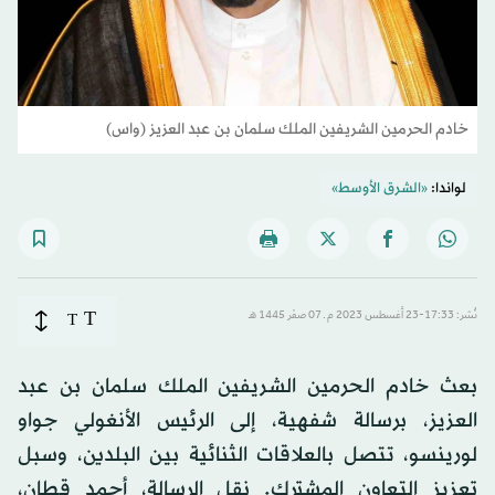
خادم الحرمين الشريفين الملك سلمان بن عبد العزيز (واس)
لواندا:
«الشرق الأوسط»
T
نُشر: 17:33-23 أغسطس 2023 م ـ 07 صفَر 1445 هـ
T
بعث خادم الحرمين الشريفين الملك سلمان بن عبد
العزيز، برسالة شفهية، إلى الرئيس الأنغولي جواو
لورينسو، تتصل بالعلاقات الثنائية بين البلدين، وسبل
تعزيز التعاون المشترك. نقل الرسالة، أحمد قطان،