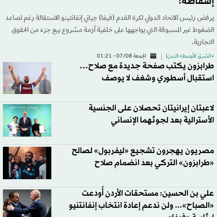
إسقاطه؟
يرفض رئيس الاتحاد الدولي لكرة القدم (فيفا) جياني إنفانتينو الاستقالة رغم تصاعد
الضغوط غير المسبوقة التي يواجهها على خلفية أزمة مشروع بيع جزء من الحقوق
التجارية.
«الشرق الأوسط» (لندن)
الجمعة 07/08 - 01:21
طرابزون يكتب صفحة جديدة مع صلاح…
استقبال أسطوري وشغف لا يوصف
لاعبتان إيرانيتان تحصلان على الجنسية
الأسترالية بعد لجوئهما الإنساني
مصريون يهجرون تشجيع «ليفربول» لصالح
«طرابزون» التركي بعد انضمام صلاح
علي بن الحسين: مستحقات الأردن أُودعت
«الصباح»... ولن ندعم إعادة انتخاب إنفانتنيو