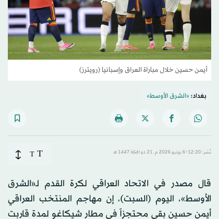
أيمن حسين خلال مباراة العراق وإسبانيا (رويترز)
بغداد:
«الشرق الأوسط»
T
نُشر: 12:20-6 يونيو 2026 م ـ 21 ذو الحِجّة 1447 هـ
T
قال مصدر في الاتحاد العراقي لكرة القدم لـ«الشرق
الأوسط»، اليوم (السبت)، إن مهاجم المنتخب العراقي
أيمن حسين بقي محتجزاً في مطار شيكاغو لمدة قاربت