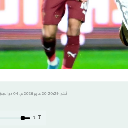
نُشر: 20:29-20 مايو 2026 م ـ 04 ذو الحِجّة 1447 هـ
T
T