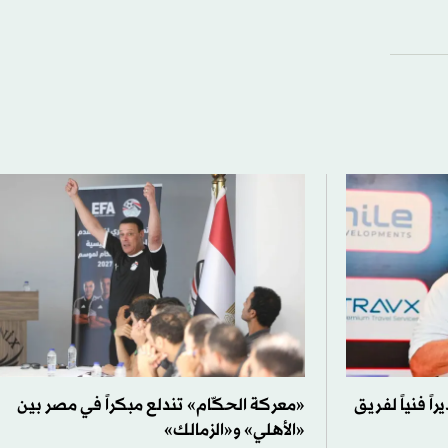
ً فنياً لفريق
«معركة الحكّام» تندلع مبكراً في مصر بين
«الأهلي» و«الزمالك»