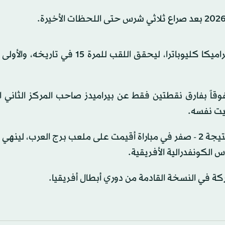
وحسم الزمالك لقب الدوري بالفوز 1 - صفر على ضيفه سيراميكا كليوباترا، ليحقق اللقب للم
 56 نقطة في الصدارة متفوقاً بفارق نقطتين فقط عن بيراميدز صاحب المركز الثاني
وفي مواجهة ثالثة، فاز الأهلي على المصري البورسعيدي بنتيجة 2 - صفر في مباراة أقيمت على ملعب برج العرب
ركة في النسخة القادمة من دوري أبطال أفريقيا.