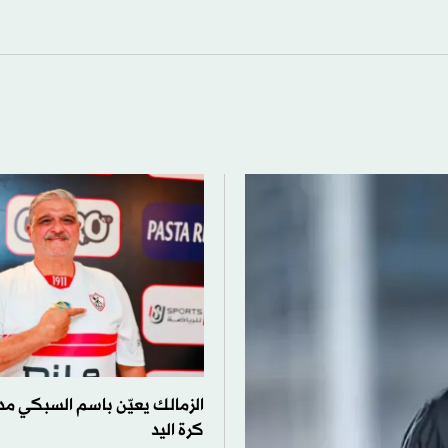
الزمالك يعيّن باسم السبكي مديرا
كرة اليد