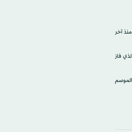
رة 15 في تاريخه، والأولى منذ آخر
 الذي فاز
، لينهي الموسم