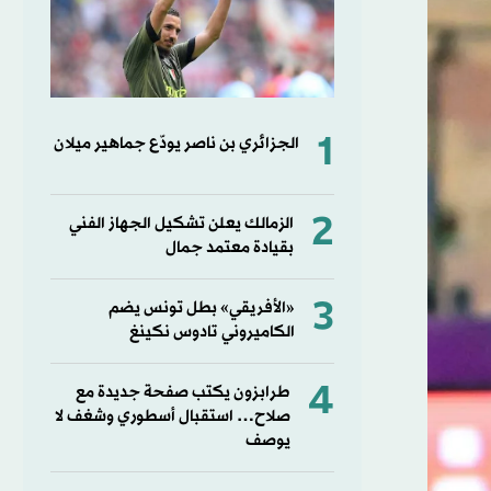
1
الجزائري بن ناصر يودّع جماهير ميلان
2
الزمالك يعلن تشكيل الجهاز الفني
بقيادة معتمد جمال
3
«الأفريقي» بطل تونس يضم
الكاميروني تادوس نكينغ
4
طرابزون يكتب صفحة جديدة مع
صلاح… استقبال أسطوري وشغف لا
يوصف