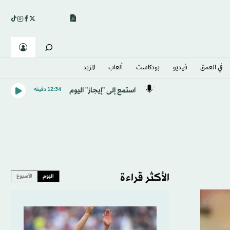
في العمق
فيديو
بودكاست
ألعاب
المزيد
استمع إلى "إيجاز" اليوم
12:34 دقيقه
الأكثر قراءة
اليوم
الأسبوع