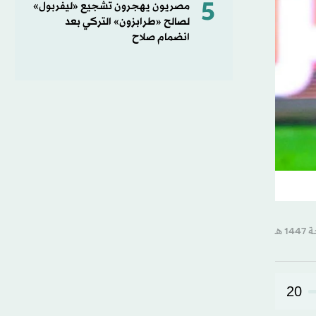
5
مصريون يهجرون تشجيع «ليفربول»
لصالح «طرابزون» التركي بعد
انضمام صلاح
20