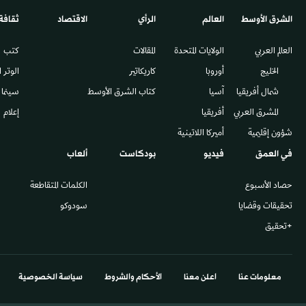
الشرق الأوسط​
العالم
الرأي
الاقتصاد
ثقافة
العالم العربي
الولايات المتحدة
المقالات
كتب
الخليج
أوروبا
كاريكاتير
الوتر 
شمال أفريقيا
آسيا
كتاب الشرق الأوسط
سينما
المشرق العربي
أفريقيا
إعلام
شؤون إقليمية
أميركا اللاتينية
في العمق
فيديو
بودكاست
ألعاب
حصاد الأسبوع
الكلمات المتقاطعة
تحقيقات وقضايا
سودوكو
+تحقيق
معلومات عنا
اعلن معنا
الأحكام والشروط
سياسة الخصوصية