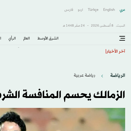
عربي
English
Türkçe
اردو
فارسى
السبت,
8 أغسطس 2026
-
24 صفَر 1448 هـ
الشرق الأوسط​
العالم
الرأي
ا
مخاوف ليبية من طلب دفع تعويضات جديدة في قضية «لو
آخر الأخبار
الرياضة
رياضة عربية
الزمالك يحسم المنافسة الشرس