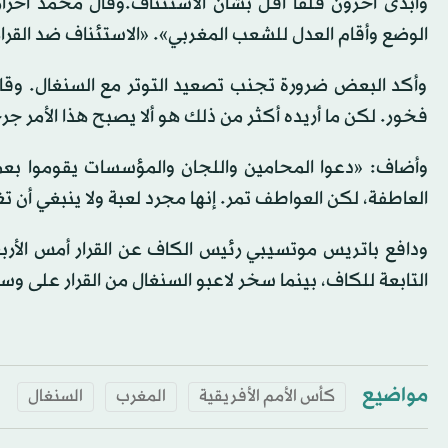
وأبدى آخرون قلقاً أقل بشأن الاستئناف.وقال محمد أخرا
الوضع وأقام العدل للشعب المغربي». «الاستئناف ضد القرا
وأكد البعض ضرورة تجنب تصعيد التوتر مع السنغال. وقال ب
فخور. لكن ما أريده أكثر من ذلك هو ألا يصبح هذا الأمر جرح
وأضاف: «دعوا المحامين واللجان والمؤسسات يقوموا بعمل
العاطفة، لكن العواطف تمر. إنها مجرد لعبة ولا ينبغي ​أن ت
ودافع باتريس موتسيبي ​رئيس الكاف عن القرار أمس الأربعاء،
التابعة للكاف، بينما سخر لاعبو السنغال من القرار على وس
مواضيع
كأس الأمم الأفريقية
المغرب
السنغال