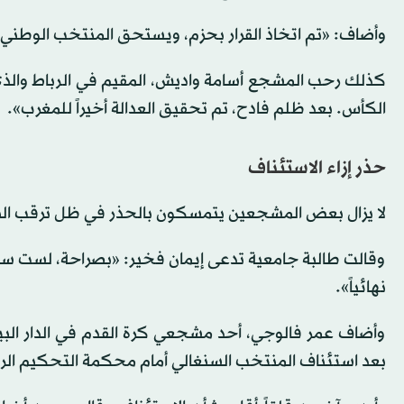
وأضاف: «تم ‌اتخاذ القرار بحزم، ويستحق المنتخب الوطني ‌
كذلك رحب المشجع ​أسامة واديش، المقيم في الرباط والذي ‌ح
الكأس. بعد ظلم ‌فادح، تم تحقيق العدالة أخيراً للمغرب».
حذر إزاء الاستئناف
لا يزال بعض المشجعين يتمسكون بالحذر في ظل ترقب الب
وقالت طالبة جامعية تدعى إيمان فخير: «بصراحة، لست سعيدة
نهائياً».
وأضاف عمر فالوجي، أحد مشجعي كرة القدم في الدار البيضا
بعد ⁠استئناف المنتخب السنغالي أمام محكمة التحكيم الر