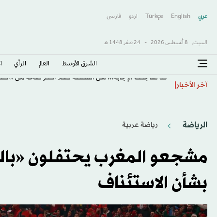
عربي
English
Türkçe
اردو
فارسى
السبت,
8 أغسطس 2026
-
24 صفَر 1448 هـ
الشرق الأوسط​
العالم
الرأي
ا
قد تفاجئك الإجابة... هل السلطة فعلاً أكثر صحة من «ال
آخر الأخبار
الرياضة
رياضة عربية
مشجعو المغرب يحتفلون «بالع
بشأن الاستئناف