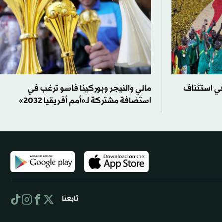
للنظر في استئناف
مالي والنيجر وبوركينا فاسو ترغب في
استضافة مشتركة لـ«أمم أفريقيا 2032»
تابعنا