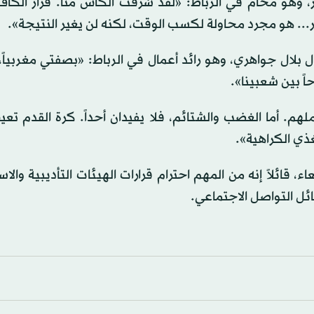
ز، وهو محام في الرباط: «لقد سُرقت الكأس منا. قرار الك
ر... هو مجرد محاولة لكسب الوقت، لكنه لن يغير النتيجة».
لال جواهري، وهو رائد أعمال في الرباط: «بصفتي مغربياً، 
اً بين شعبينا».
هم. أما الغضب والشتائم، فلا يفيدان أحداً. كرة القدم تع
غذي الكراهية».
 قائلاً إنه من المهم احترام قرارات الهيئات التأديبية والاس
ائل التواصل الاجتماعي.