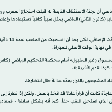
الماضي أن لجنة الاستئناف التابعة له قبلت احتجاج المغرب و
اب السنغال من المباراة النهائية التي أقيمت في 18 يناير (كانون الثاني) الماضي يمثل سبباً كافياً لاستبعادها
وفازت السنغال بالمباراة النهائية في الرباط ب
‌نهاية الوقت الأصلي للمباراة.
المسبوق وغير ‌المقبول» ⁠أمام محكمة ​التحكيم ⁠الرياضي (كاس)
كرة القدم الأفريقية.
د المشجعون بالقرار بعدّه عدالة طال انتظارها.
ة كانت أن قراراً عادلاً قد اتخذ بالفعل، ولكن إذا نظرنا إلى 
ق الذي استحق اللقب حقاً. كما أنه يشكل سابقة - فمغادرة