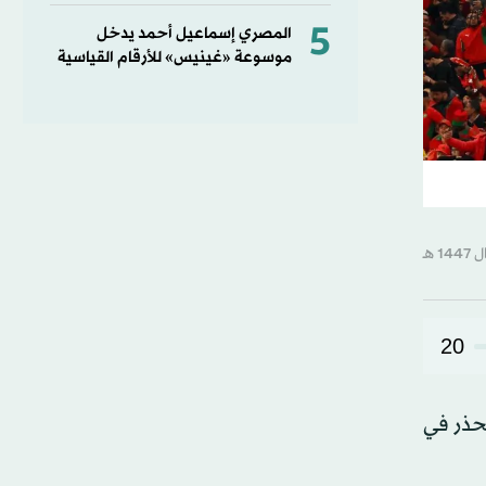
5
المصري إسماعيل أحمد يدخل
موسوعة «غينيس» للأرقام القياسية
20
 حث على توخي الحذر في