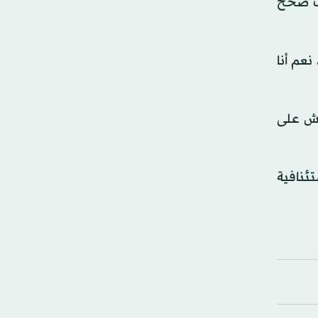
اف صحح
نعم أنا
يش على
تئنافية