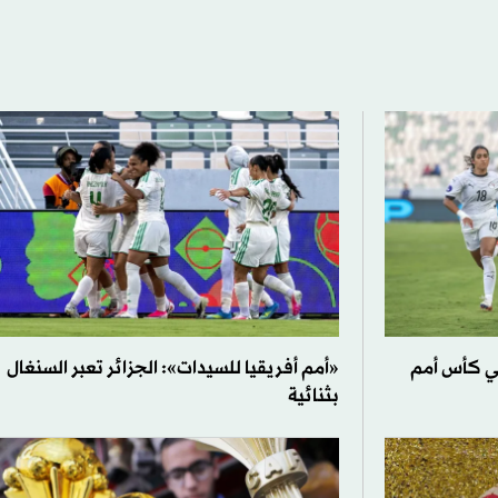
ي كأس أمم
«أمم أفريقيا للسيدات»: الجزائر تعبر السنغال
بثنائية