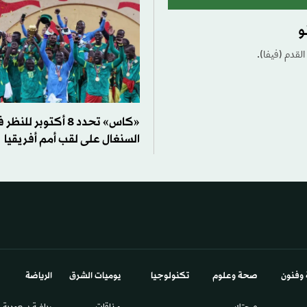
و
القدم (فيفا).
«كاس» تحدد 8 أكتوبر 
السنغال على لقب أمم أفريقيا
 وفنون
صحة وعلوم
تكنولوجيا
يوميات الشرق​
الرياضة