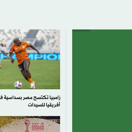
زامبيا تكتسح مصر بسداسية ف
أفريقيا للسيدات