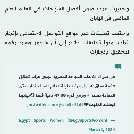
واختيرت غراب ضمن أفضل السبّاحات في العالم العام
الماضي في اليابان.
واحتفت تعليقات عبر مواقع التواصل الاجتماعي بإنجاز
غراب، منها تعليقات تشير إلى أن «العمر مجرد رقم»
لتحقيق الإنجازات.
في سن الـ 81 عاما السباحة المصرية نجوى غراب تحقق
فضية سباق 50 متر حرة ببطولة العالم للسباحة للماسترز
المقامة بقطر ‍♂️وبزمن قدره 47.88 ثانية فقط ⏲️تهانينا
لبطلتنا المُلهمة❤️
pic.twitter.com/gwko5rfQiU
— Egypt Sports Women (@EgySportsWomen)
March 1, 2024