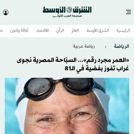
الرئيسية
الشرق الأوسط​
العالم
الرأي
الاقتصاد
ثقافة وفنون
صح
الرياضة
رياضة عربية
«العمر مجرد رقم»... السبّاحة المصرية نجوى
غراب تفوز بفضية في الـ81