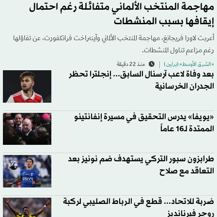
مهاجمة المنتخب الألماني متفائلة رغم احتمال
إيقافها بسبب المنشطات
أعربت لاورا فريجانغ، مهاجمة المنتخب الألماني وآينتراخت فرانكفورت، عن تفاؤلها
رغم مزاعم تناول المنشطات.
«الشرق الأوسط» (برلين )
منذ 22 دقيقة
بعد وفاة لاعب آرسنال السابق... إنجلترا تحظر
الجدران الخرسانية
«يويفا» يدرس التحقيق في مسيرة إنفانتينو
الممتدة لـ16 عاماً
طرابزون سبور التركي يستهدف ضم نونيز بعد
التعاقد مع صلاح
ضربة للاتحاد... قطع في الرباط الصليبي لركبة
روجر فيرنانديز