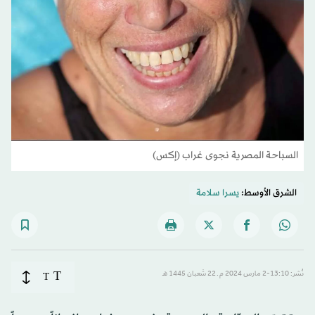
السباحة المصرية نجوى غراب (إكس)
الشرق الأوسط:
يسرا سلامة
T
نُشر: 13:10-2 مارس 2024 م ـ 22 شَعبان 1445 هـ
T