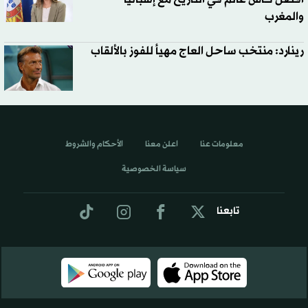
والمغرب
رينارد: منتخب ساحل العاج مهيأ للفوز بالألقاب
معلومات عنا
اعلن معنا
الأحكام والشروط
سياسة الخصوصية
تابعنا