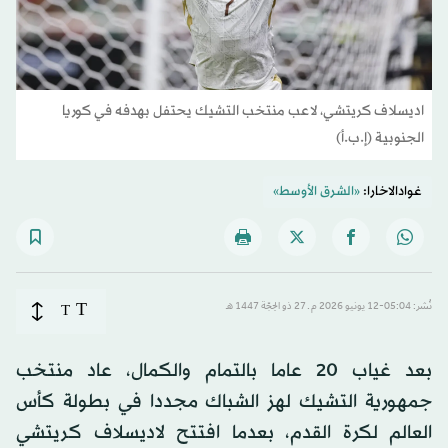
اديسلاف كريتشي، لاعب منتخب التشيك يحتفل بهدفه في كوريا
الجنوبية (إ.ب.أ)
غوادالاخارا:
«الشرق الأوسط»
T
نُشر: 05:04-12 يونيو 2026 م ـ 27 ذو الحِجّة 1447 هـ
T
بعد غياب 20 عاما بالتمام والكمال، عاد منتخب
جمهورية التشيك لهز الشباك مجددا في بطولة كأس
العالم لكرة القدم، بعدما افتتح لاديسلاف كريتشي