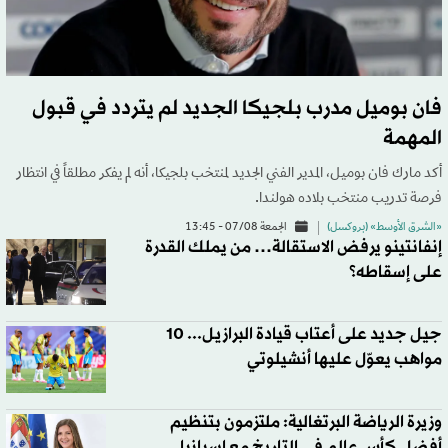
فان بوميل مدرب بلجيكا الجديد لم يتردد في قبول
المهمة
أكد مارك فان بوميل، المدير الفني الجديد لمنتخب بلجيكا، أنه لم يفكر مطلقاً في انتظار
فرصة تدريب منتخب بلاده هولندا.
«الشرق الأوسط» (بروكسل)
الجمعة 07/08 - 13:45
إنفانتينو يرفض الاستقالة… من يملك القدرة
على إسقاطه؟
جيل جديد على أعتاب قيادة البرازيل... 10
مواهب يعوّل عليها أنشيلوتي
وزيرة الرياضة البرتغالية: ملتزمون بتنظيم
أفضل كأس عالم في التاريخ مع إسبانيا