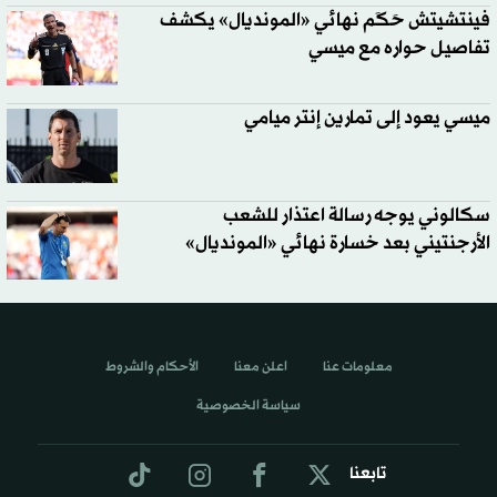
فينتشيتش حَكَم نهائي «المونديال» يكشف
تفاصيل حواره مع ميسي
ميسي يعود إلى تمارين إنتر ميامي
سكالوني يوجه رسالة اعتذار للشعب
الأرجنتيني بعد خسارة نهائي «المونديال»
معلومات عنا
اعلن معنا
الأحكام والشروط
سياسة الخصوصية
تابعنا