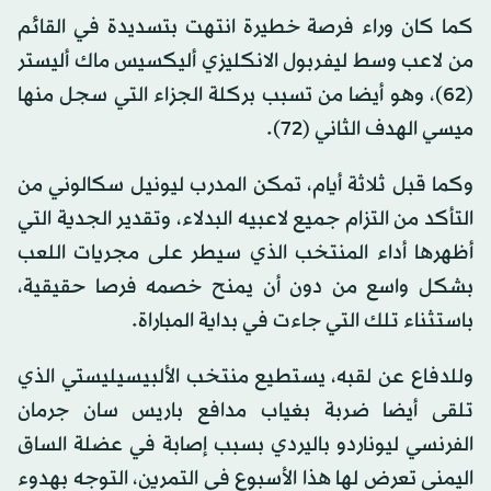
كما كان وراء فرصة خطيرة انتهت بتسديدة في القائم
من لاعب وسط ليفربول الانكليزي أليكسيس ماك أليستر
(62)، وهو أيضا من تسبب بركلة الجزاء التي سجل منها
ميسي الهدف الثاني (72).
وكما قبل ثلاثة أيام، تمكن المدرب ليونيل سكالوني من
التأكد من التزام جميع لاعبيه البدلاء، وتقدير الجدية التي
أظهرها أداء المنتخب الذي سيطر على مجريات اللعب
بشكل واسع من دون أن يمنح خصمه فرصا حقيقية،
باستثناء تلك التي جاءت في بداية المباراة.
وللدفاع عن لقبه، يستطيع منتخب الألبيسيليستي الذي
تلقى أيضا ضربة بغياب مدافع باريس سان جرمان
الفرنسي ليوناردو باليردي بسبب إصابة في عضلة الساق
اليمنى تعرض لها هذا الأسبوع في التمرين، التوجه بهدوء