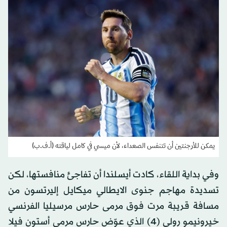
يمكن للأرجنتين أن تتنفس الصعداء، لأن ميسي في كامل لياقته (أ.ف.ب)
وفي بداية اللقاء، كادت أيسلندا أن تفاجئ منافستها، لكن
تسديدة مهاجم جنوى الايطالي ميكايل إليرتسون من
مسافة قريبة مرت فوق مرمى حارس مرسيليا الفرنسي
خيرونيمو رولي (4) الذي عوّض حارس مرمى أستون فيلا