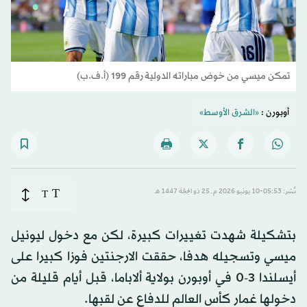
تمكن ميسي من خوض مباراته الدولية رقم 199 (أ.ف.ب)
أوبورن :
«الشرق الأوسط»
T
نُشر: 05:53-10 يونيو 2026 م ـ 25 ذو الحِجّة 1447 هـ
T
بتشكيلة شهدت تغييرات كبيرة، لكن مع دخول ليونيل
ميسي وتسجيله هدفا، حققت الارجنتين فوزا كبيرا على
أيسلندا 3-0 في أوبورن بولاية ألاباما، قبل أيام قليلة من
دخولها غمار كأس العالم للدفاع عن لقبها.