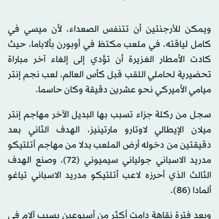
ويمكن للأرجنتين أن تتنفس الصعداء، لأن ميسي في
كامل لياقته. في ملعب مكتظ في أوبورن بألاباما، حيث
كادت الأمطار الغزيرة أن تؤدي إلى إلغاء آخر مباراة
تحضيرية لحاملي اللقب قبل كأس العالم، لعب نجم إنتر
ميامي الأميركي نحو عشرين دقيقة وكان حاسما.
سجل من ركلة جزاء تسبب بها البديل الآخر مهاجم إنتر
ميلان الإيطالي لاوتارو مارتينيز، الهدف الثاني بعد
دقيقتين من دخوله أرض الملعب بدلا من مهاجم أتلتيكو
مدريد الاسباني جولياني سيميوني (72)، وصنع الهدف
الثالث الذي أحرزه لاعب أتلتيكو مدريد الاسباني تياغو
ألمادا (86).
وبعد فترة نقاهة دامت أكثر من أسبوعين بسبب آلام في