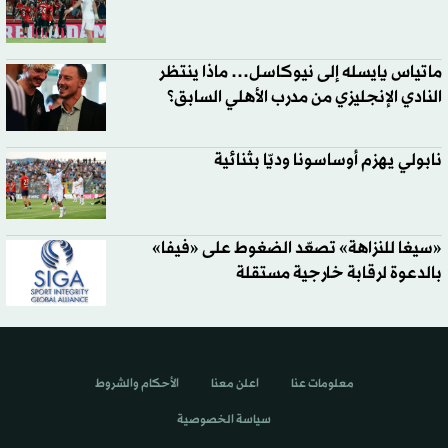
ماتياس يايسله إلى نيوكاسل… ماذا ينتظر
النادي الإنجليزي من مدرب الأهلي السابق؟
نابولي يهزم أوساسونا وديّا بثنائية
«سيغا للنزاهة» تصعّد الضغوط على «فيفا»
بالدعوة لرقابة خارجية مستقلة
معلومات عنا
اعلن معنا
الأحكام والشروط
سياسة الخصوصية