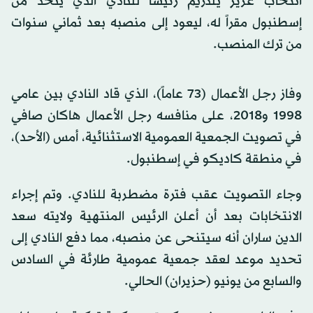
انتخاب عزيز يلدريم رئيساً للنادي الذي يتخذ من
إسطنبول مقراً له، ليعود إلى منصبه بعد ثماني سنوات
‌من ترك المنصب.
وفاز ‌رجل الأعمال (73 ​عاماً)، ‌الذي ⁠قاد ​النادي بين ⁠عامي
1998 و2018، على منافسه رجل الأعمال هاكان صافي
في تصويت الجمعية العمومية الاستثنائية، أمس (الأحد)،
في منطقة كاديكو في إسطنبول.
وجاء ⁠التصويت عقب فترة مضطربة ‌للنادي. ‌وتم إجراء
الانتخابات بعد ​أن أعلن ‌الرئيس المنتهية ولايته سعد
‌الدين ساران أنه سيتنحى عن منصبه، مما دفع النادي إلى
تحديد موعد لعقد جمعية عمومية ‌طارئة في السادس
والسابع من يونيو (حزيران) الحالي.