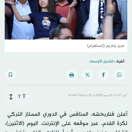
عزيز يلدريم (إنستغرام)
أنقرة:
«الشرق الأوسط»
T
نُشر: 11:47-8 يونيو 2026 م ـ 23 ذو الحِجّة 1447 هـ
T
أعلن فناربخشه، المنافس في الدوري الممتاز التركي ​
لكرة القدم، عبر موقعه على الإنترنت، اليوم (الاثنين)،