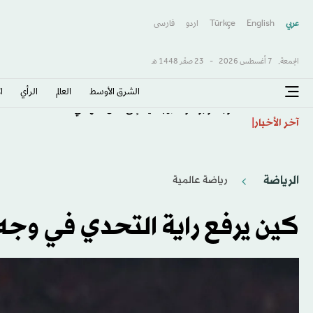
عربي
English
Türkçe
اردو
فارسى
الجمعة,
7 أغسطس 2026
-
23 صفَر 1448 هـ
الشرق الأوسط​
العالم
الرأي
ا
«دورة تورونتو»: ريباكينا إلى ثمن النهائي
آخر الأخبار
الرياضة
رياضة عالمية
كين يرفع راية التحدي في وجه