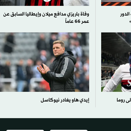
لدور
وفاة باريزي مدافع ميلان وإيطاليا السابق عن
عمر 66 عاماً
لى روما
إيدي هاو يغادر نيوكاسل