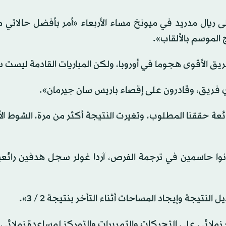
كين عبر قناة بي إن سبورتس عقب الفوز 4 / 3 على ريال مدريد في ميونخ مساء الأربعاء «أمر بأفضل حال
 الموسم بالألقاب».
ريق الأقوى هجوما في أوروبا، ولكن المباريات القادمة ليست 
 أي فريق، وقادرون على إقصاء باريس سان جيرمان».
ائعة حققنا المطلوب، وتغيرت النتيجة أكثر من مرة، الشوط ال
نوا حاسمين في ترجمة الفرص، آردا غولر سجل هدفين رائعين
تيجة وإيجاد المساحات أثناء التأخر بنتيجة 2 / 3».
ملائي على التحركات والتمريرات والتمركز لمساعدة زملائي»