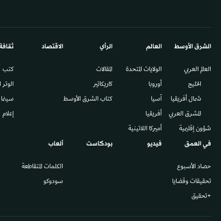
الشرق الأوسط​
العالم
الرأي
الاقتصاد
ثقافة
العالم العربي
الولايات المتحدة
المقالات
كتب
الخليج
أوروبا
كاريكاتير
الوتر 
شمال أفريقيا
آسيا
كتاب الشرق الأوسط
سينما
المشرق العربي
أفريقيا
إعلام
شؤون إقليمية
أميركا اللاتينية
في العمق
فيديو
بودكاست
ألعاب
حصاد الأسبوع
الكلمات المتقاطعة
تحقيقات وقضايا
سودوكو
+تحقيق