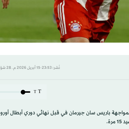
نُشر: 23:53-15 أبريل 2026 م ـ 28 شوّال 1447 هـ
T
T
مواجهة باريس سان جيرمان في قبل نهائي دوري أبطال أوروبا
رة.