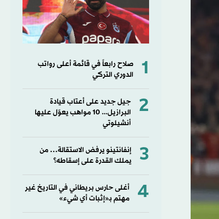
1
صلاح رابعاً في قائمة أعلى رواتب
الدوري التركي
2
جيل جديد على أعتاب قيادة
البرازيل... 10 مواهب يعوّل عليها
أنشيلوتي
3
إنفانتينو يرفض الاستقالة… من
يملك القدرة على إسقاطه؟
4
أغلى حارس بريطاني في التاريخ غير
مهتم بـ«إثبات أي شيء»