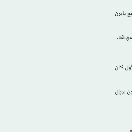
اتي مع بايرن
سهلة».
أول كان
 لريال
.