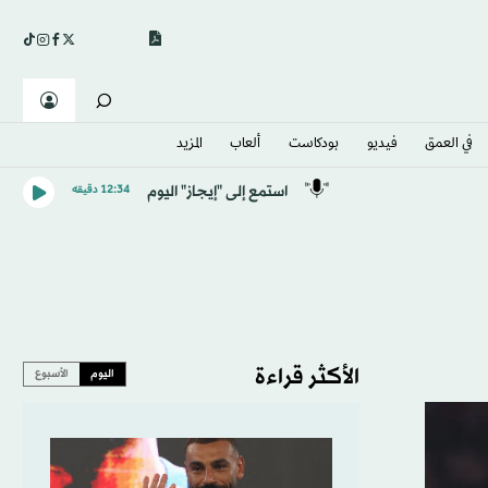
في العمق
فيديو
بودكاست
ألعاب
المزيد
استمع إلى "إيجاز" اليوم
12:34 دقيقه
الأكثر قراءة
اليوم
الأسبوع