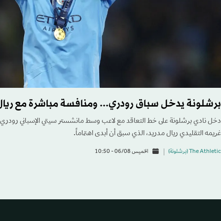
برشلونة يدخل سباق رودري... ومنافسة مباشرة مع ريال
دخل نادي برشلونة على خط التعاقد مع لاعب وسط مانشستر سيتي الإسباني رودري، 
غريمه التقليدي ريال مدريد، الذي سبق أن أبدى اهتماماً.
The Athletic (برشلونة)
الخميس 06/08 - 10:50