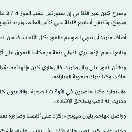
وصرح 
ميونخ، وتتبقى أسابيع قليلة على كأس العالم، ونريد تتويج
أضاف «نريد أن ننهي الموسم بالفوز بكل الألقاب، فنحن الف
وتابع النجم الإنجليزي الدولي بثقة «بإمكاننا التفوق على
وبشأن الفوز على ريال مدريد، قال هاري كين «إنها أمسية ر
حافلا، وكنا ندرك صعوبة المباراة».
واستطرد «كنا حاضرين في الأوقات الصعبة، واللاعبون كا
مدريد، إنه لاعب يستحق الإشادة».
وواصل مهاجم بايرن ميونخ «ركزنا على أنفسنا وضرورة تعديل الن
وختم هاري كين تصريحاته «ثقتي في نفسي عالية، وأشكر ز