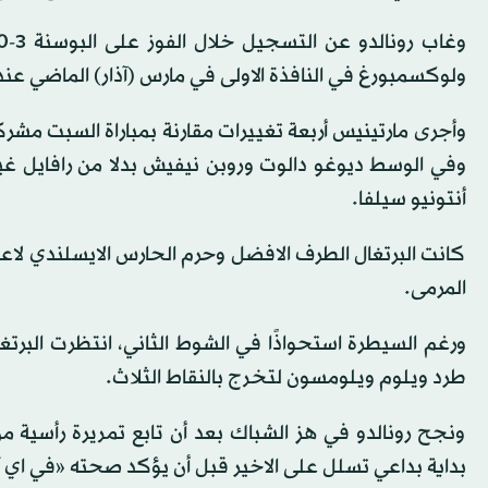
ولوكسمبورغ في النافذة الاولى في مارس (آذار) الماضي عندما حطم ال
وأجرى مارتينيس أربعة تغييرات مقارنة بمباراة السبت مشركً
وفي الوسط ديوغو دالوت وروبن نيفيش بدلا من رافايل غير
أنتونيو سيلفا.
كانت البرتغال الطرف الافضل وحرم الحارس الايسلندي لاعب
المرمى.
طرد ويلوم ويلومسون لتخرج بالنقاط الثلاث.
ونجح رونالدو في هز الشباك بعد أن تابع تمريرة رأسية م
بداية بداعي تسلل على الاخير قبل أن يؤكد صحته «في اي آر»