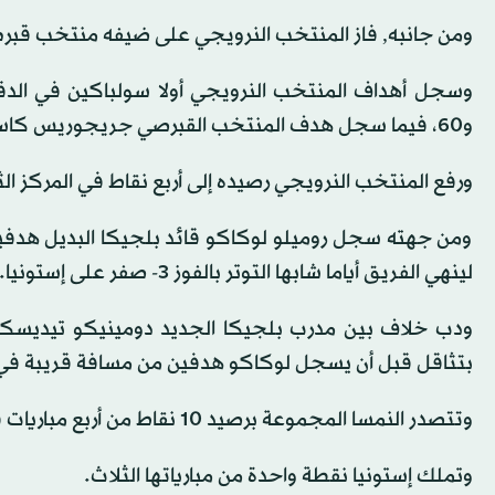
ومن جانبه, فاز المنتخب النرويجي على ضيفه منتخب قبرص 3 / 1 ضمن الجولة الرابعة من منافسات المجموعة ال
و60، فيما سجل هدف المنتخب القبرصي جريجوريس كاستانوس في الدقيقة الثالثة من الوقت بدل الضائع للمباراة.
ورفع المنتخب النرويجي رصيده إلى أربع نقاط في المركز ا
ومن جهته سجل روميلو لوكاكو قائد بلجيكا البديل هدفي
لينهي الفريق أياما شابها التوتر بالفوز 3- صفر على إستونيا.
ودب خلاف بين مدرب بلجيكا الجديد دومينيكو تيديسكو و
بتثاقل قبل أن يسجل لوكاكو هدفين من مسافة قريبة في ن
وتتصدر النمسا المجموعة برصيد 10 نقاط من أربع مباريات فيما تحتل بلجيكا المركز الثاني بسبع نقاط من ثلاث مباريات.
وتملك إستونيا نقطة واحدة من مبارياتها الثلاث.