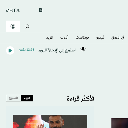
في العمق
فيديو
بودكاست
ألعاب
المزيد
استمع إلى "إيجاز" اليوم
12:34 دقيقه
الأكثر قراءة
اليوم
الأسبوع