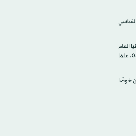
رقمه القياسي
 في ألمانيا العام
المقبل، بفارق نقطتين عن سلوفاكيا الفائزة على ليشتنشتاين 1-0، وخمس نقاط عن لوكسمبورغ الفائزة على البوسنة 2-0، علمًا
ن خوضًا