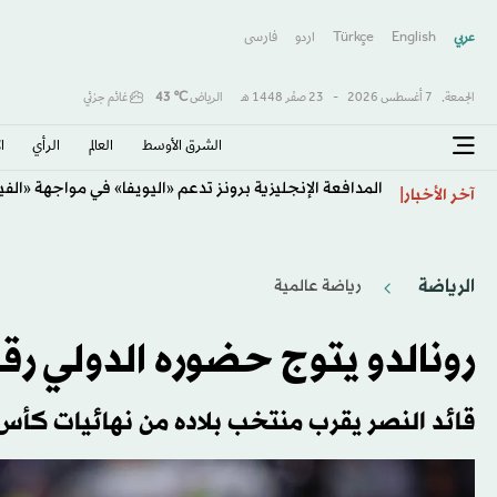
عربي
English
Türkçe
اردو
فارسى
الجمعة,
7 أغسطس 2026
-
23 صفَر 1448 هـ
الرياض
℃
43
غائم جزئي
الشرق الأوسط​
العالم
الرأي
ا
المدافعة الإنجليزية برونز تدعم «اليويفا» في مواجهة «الفيف
آخر الأخبار
الرياضة
رياضة عالمية
رونالدو يتوج حضوره الدولي رقم 200 بهدف قاتل في أيسل
قائد النصر يقرب منتخب بلاده من نهائيات كأس أورو