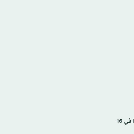
والتحق رونالدو صاحب الـ38 عامًا بكتيبة المدرب الاسباني روبرتو مارتينيس في النافذة الدولية بعد أن سجل 14 هدفًا في 16