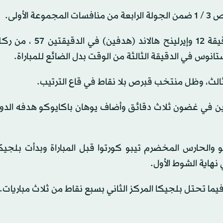
أولى.
وسجل أهداف المنتخب النرويجي أولا سولباكين في الدقيقة 12 وإيرل
لثالث، وظل منتخب قبرص بلا نقاط في قاع الترتيب.
ن في غضون ثلاث دقائق وأضاف يوهان باكايوكو هدفه الدولي
الحارس المخضرم تيبو كورتوا قبل المباراة وبدأت بلجيكا 
هاية الشوط الأول.