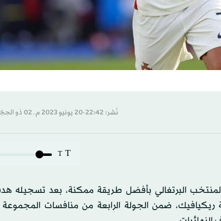
نُشر: 22:42-20 يونيو 2023 م ـ 02 ذو الحِجّة 1444 هـ
T
T
نجم كريستيانو رونالدو، بمباراته رقم 200 مع المنتخب البرتغالي بأفضل طريقة ممكنة، بعد تسجيل
1-0، الثلاثاء، في العاصمة ريكيافيك، ضمن الجولة الرابعة من منافسات المجموع