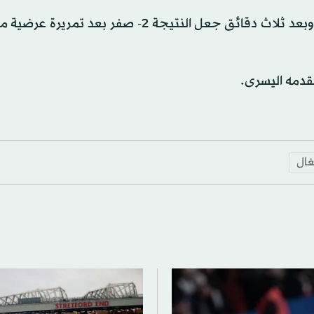
وتقدمت بلجيكا عندما استفاد لوكاكو من تمريرة عرضية وبعد ثلاث دقائق جعل النتيجة 2- صفر
بقدمه اليسرى.
غال