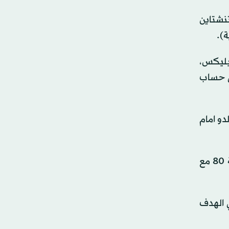
ن ليشتنشتاين
فيليكس،
لى حساب
دو امام
ورغم السيطرة استحواذًا في الشوط الثاني، انتظرت البرتغال ليتقلص عدد المنتخب الخصم إلى 10 لاعبين في الدقيقة 80 مع
ي الهدف