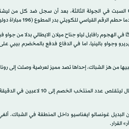
وغاب رونالدو عن التسجيل خلال الفوز على البوسنة 3-0 السبت في الجولة الثالثة، بعد أن سجل ضد كل م
رقم القياسي للكويتي بدر المطوع (196 مباراة دولية).
ا في الهجوم رافايل لياو جناح ميلان الايطالي بدلا من جواو 
يرو وجواو بالينيا، اما في الدفاع فدفع بالمخضرم بيبي ع
يها من هز الشباك، إحداها تصد مميز لعرضية وصلت إلى رونال
ن البديل غونسالو ايغناسيو داخل المنطقة في الشباك. ألغ
 القرار.