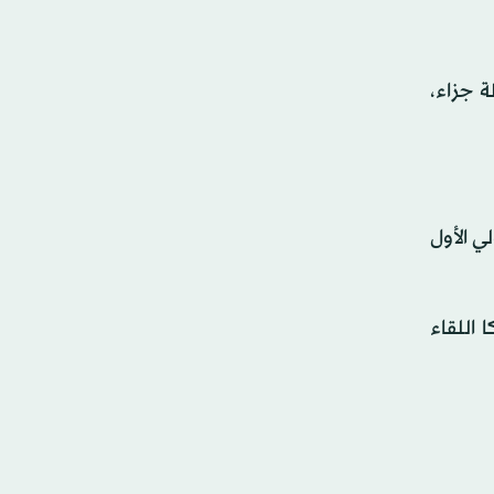
ينح هالاند (هدفين) في الدقيقتين 57 ، من ركلة جزاء،
 الأول
اللقاء