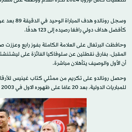
وسجل رونالد
كأفضل هداف دولي رافعًا رصيده إلى 123 هدفًا.
أن الأول والوصيف يتأهلان مباشرة.
وحصل رونالدو على تكريم من ممثلي كتاب غينيس للأرقام ال
للمباريات الدولية، بعد 20 عامًا على ظهوره الاول في 2003 في سن الـ18 و6 أشهر و15 يومًا.