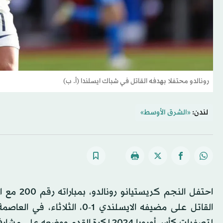
رونالدو محتفلا بهدفه القاتل في شباك ايسلندا (أ. ب)
لندن:
«الشرق الأوسط»
احتفل ال
القاتل على مضيفه الايسلندي 
لتصفيات كأس أوروبا 2024 لكرة القدم ووضعه على مشارف النهائيات.