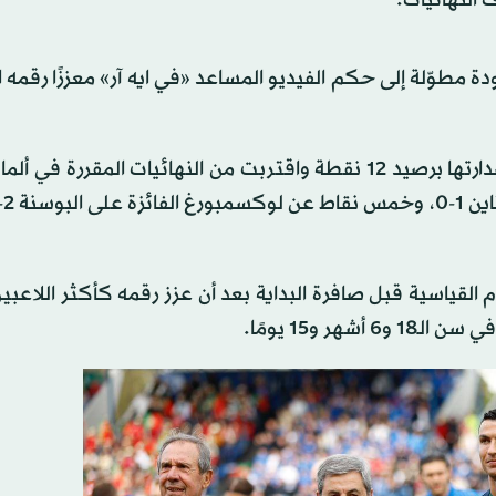
و هدف المباراة الوحيد في الدقيقة 89 بعد عودة مطوّلة إلى حكم الفيديو المساعد «في ايه آر» معززًا 
وحافظت البرتغال على العلامة الكاملة بفوز رابع وعززت صدارتها برصيد 12 نقطة واقتربت من النهائيات المقررة
قياسية قبل صافرة البداية بعد أن عزز رقمه كأكثر اللاعبي