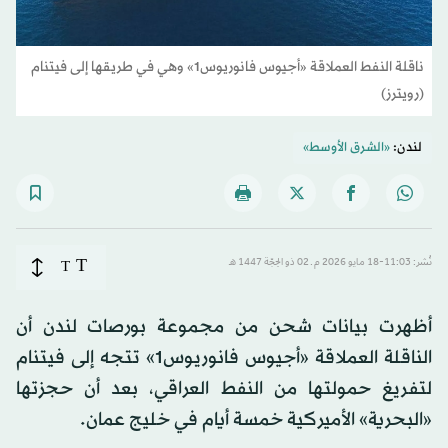
ناقلة النفط العملاقة «أجيوس فانوريوس1» وهي في طريقها إلى فيتنام
(رويترز)
لندن:
«الشرق الأوسط»
T
نُشر: 11:03-18 مايو 2026 م ـ 02 ذو الحِجّة 1447 هـ
T
أظهرت بيانات شحن من مجموعة بورصات لندن أن
الناقلة العملاقة «أجيوس فانوريوس1» تتجه إلى فيتنام
لتفريغ حمولتها من النفط العراقي، بعد أن حجزتها
«البحرية» الأميركية خمسة أيام في خليج عمان.