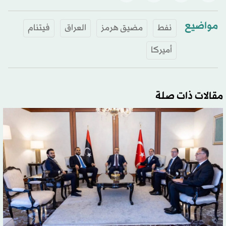
مواضيع
نفط
مضيق هرمز
العراق
فيتنام
أميركا
مقالات ذات صلة