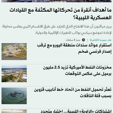
ما أهداف أنقرة من تحركاتها المكثفة مع القيادات
العسكرية الليبية؟
يرى مراقبون أن هذا الانفتاح التركي المتزايد على طرفي الانقسام الليبي يعكس محاولة
لإعادة تموضع سياسي يواكب المتغيرات الإقليمية والدولية.
علاء حموده (القاهرة)
منذ 3 ساعات
استقرار عوائد سندات منطقة اليورو مع ترقب
إصدار فرنسي ضخم
مخزونات النفط الأميركية تزيد 2.5 مليون
برميل على عكس التوقعات
تعثر تحميل النفط من اتحاد خط أنابيب قزوين
بسبب قلة الناقلات
اشتباكات «الزاوية» الليبية... اختبار متجدد