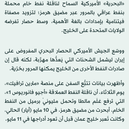
«البحرية» الأميركية السماح لناقلة نفط خام محملة
بنفط عراقي بالمرور عبر مضيق هرمز؛ لتزويد مصفاة
فيتنامية بإمدادات بالغة الأهمية، وسط حصار تفرضه
الولايات المتحدة على الخليج.
ووسّع الجيش الأميركي الحصار البحري المفروض على
إيران
ليشمل الشحنات التي يَعدُّها مهرَّبة، لكنه قال إن
صادرات النفط الأخرى من الخليج يمكنها المرور بحُرّية.
وأظهرت بيانات تتبُّع السفن على منصة «مارين ترافيك»،
يوم الثلاثاء، أن ناقلة النفط العملاقة «أجيو فانوريوس 1»،
التي ترفع عَلَم مالطا وتحمل مليونيْ برميل من النفط
الخام، أبحرت من مضيق هرمز، في 10 مايو (أيار) الحالي،
وكانت تَعبر خليج عمان قبل أن تعود أدراجها في 11 مايو.