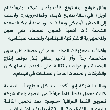
وقال هوانغ دينه تونغ، نائب رئيس شركة «بتروفيتنام
أويل»، في رسالة بتاريخ الأربعاء، وفقاً لـ«رويترز»، وأرسلت
إلى الجيش الأميركي وبعثات دبلوماسية أميركية: «هذه
الشحنة ذات أهمية قصوى لمصفاة نغي سون
وللجمهورية الاشتراكية الفيتنامية وللشعب الفيتنامي».
وأضاف: «مخزونات المواد الخام في مصفاة نغي سون
منخفضة جداً، وأي تأخير إضافي يُنذر بوقف إنتاج
المصفاة مع عواقب متتالية على ملايين المستهلكين
والشركات والخدمات العامة والصناعات في فيتنام».
وقالت الشركة إنها أكدت «بشكل قاطع» أن السفينة
كانت تحمل نفطاً خاماً عراقياً من البصرة باعته شركة
تسويق النفط العراقية «سومو»، بعد تحميل الناقلة
بالنفط في الفترة من 17 إلى 20 أبريل (نيسان) الماضي.