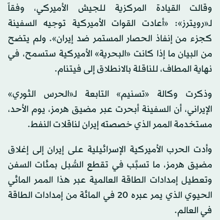
وقالت القيادة المركزية للجيش الأميركي، وفقاً
لـ«رويترز»: «أعادت القوات الأميركية توجيه السفينة
كجزء من إنفاذ الحصار المستمر ضد
إيران
». ولم يتضح
من البيان ما إذا كانت «البحرية» الأميركية ستسمح، في
نهاية المطاف، للناقلة بالانطلاق إلى فيتنام.
وذكرت وكالة «تسنيم» التابعة لـ«الحرس الثوري»
الإيراني، أن السفينة أبحرت عبر مضيق هرمز، يوم الأحد،
مستخدمة الممر الذي خصصته
إيران
لناقلات النفط.
وأدت الحرب الأميركية الإسرائيلية على
إيران
إلى إغلاق
مضيق هرمز، ما تسبَّب في تقطع السُّبل بمئات السفن
وتعطيل إمدادات الطاقة العالمية عبر هذا الممر المائي
الحيوي الذي يمر عبره 20 في المائة من إمدادات الطاقة
في العالم.