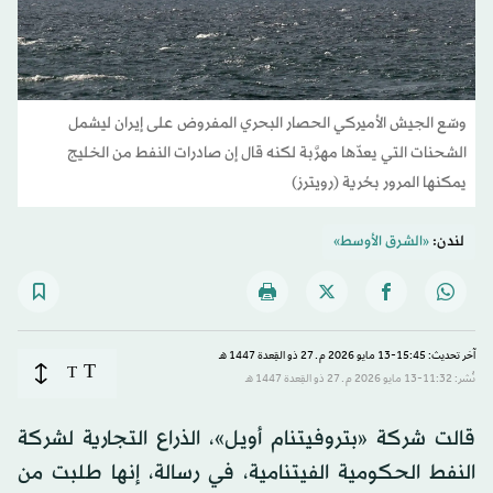
وسّع الجيش الأميركي الحصار البحري المفروض على إيران ليشمل
الشحنات التي يعدّها مهرَّبة لكنه قال إن صادرات النفط من الخليج
يمكنها المرور بحُرية (رويترز)
لندن:
«الشرق الأوسط»
آخر تحديث: 15:45-13 مايو 2026 م ـ 27 ذو القِعدة 1447 هـ
T
T
نُشر: 11:32-13 مايو 2026 م ـ 27 ذو القِعدة 1447 هـ
قالت شركة «بتروفيتنام أويل»، الذراع التجارية لشركة
النفط الحكومية الفيتنامية، في رسالة، إنها طلبت من