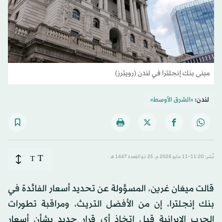
مبنى بنك إنجلترا في لندن (رويترز)
لندن:
«الشرق الأوسط»
T
نُشر: 11:20-11 مايو 2026 م ـ 25 ذو القِعدة 1447 هـ
T
قالت ميغان غرين، المسؤولة عن تحديد أسعار الفائدة في
بنك إنجلترا، إن من الأفضل التريث، ومراقبة تطورات
الحرب الإيرانية قبل اتخاذ أي قرار جديد بشأن أسعار