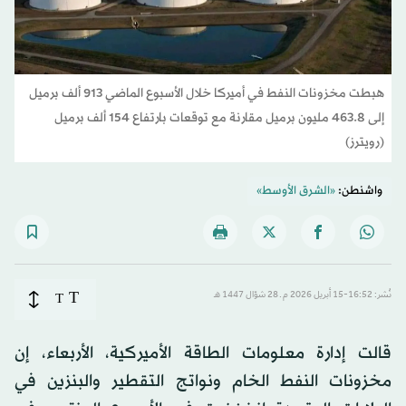
هبطت مخزونات النفط في أميركا خلال الأسبوع الماضي 913 ألف برميل
إلى 463.8 مليون برميل مقارنة مع توقعات بارتفاع 154 ألف برميل
(رويترز)
واشنطن:
«الشرق الأوسط»
T
نُشر: 16:52-15 أبريل 2026 م ـ 28 شوّال 1447 هـ
T
قالت إدارة معلومات الطاقة الأميركية، الأربعاء، إن
مخزونات النفط الخام ونواتج التقطير والبنزين في