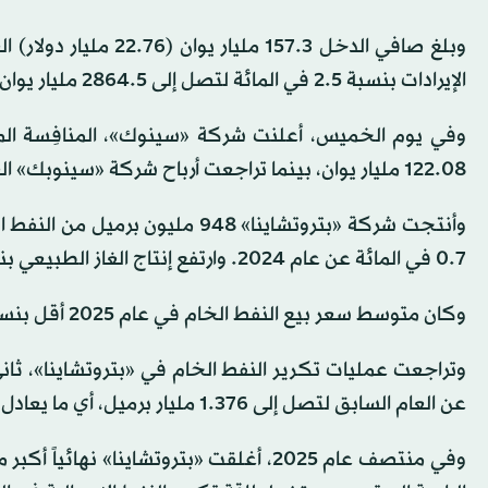
الإيرادات بنسبة 2.5 في المائة لتصل إلى 2864.5 مليار يوان، وفقاً لبيان قدَّمته «بتروتشاينا» إلى بورصة شنغهاي.
122.08 مليار يوان، بينما تراجعت أرباح شركة «سينوبك» العملاقة للتكرير بنسبة 37 في المائة لتصل إلى 31.8 مليار يوان.
0.7 في المائة عن عام 2024. وارتفع إنتاج الغاز الطبيعي بنسبة 4.5 في المائة ليصل إلى 5363.2 مليار قدم مكعبة.
وكان متوسط ​​سعر بيع النفط الخام في عام 2025 أقل بنسبة 14.2 في المائة مقارنة بمستويات عام 2024.
عن العام السابق لتصل إلى 1.376 مليار برميل، أي ما يعادل 3.77 مليون برميل يومياً.
وفي منتصف عام 2025، أغلقت «بتروتشاينا