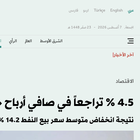
عربي
English
Türkçe
اردو
فارسى
الجمعة,
7 أغسطس 2026
-
23 صفَر 1448 هـ
الشرق الأوسط​
العالم
الرأي
ا
«نيوم» يفاوض «النصر» لاستعارة هارون كمارا
آخر الأخبار
الاقتصاد
4.5 % تراجعاً في صافي أرباح «بتروتشاينا» خلال 2025
نتيجة انخفاض متوسط ​​سعر بيع النفط 14.2 % مقارنة بمستويات 2024