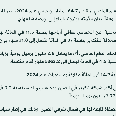
وبلغ صافي الدخل 157.3 مليار يوان (22.76 مليار دولار) العام ا
وفي يوم الخميس، أعلنت شركة «سينوك»، المنافِسة المحلية، عن انخفاض صاف
وأنتجت شركة «بتروتشاينا» 948 مليون برميل من النفط الخام العام الماضي، أي ما يعادل 2.6 مليو
وتراجعت عمليات تكرير النفط
» نهائياً أكبر مصفاة تابعة لها في شمال شرقي الصين، وذلك في إطار سي