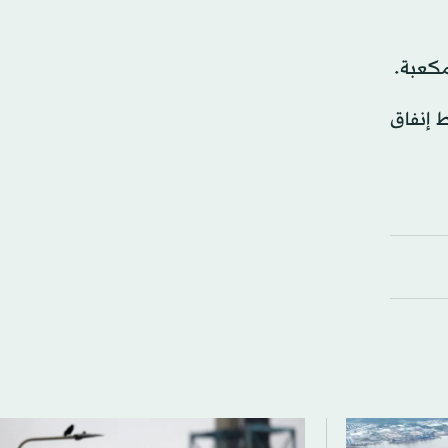
ياً. ومن المخطط إنفاق