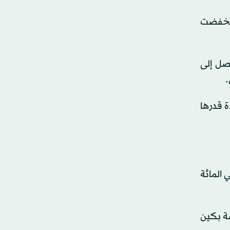
لماضي، مقابل 164.7 مليار يوان في عام 2024، بينما انخفضت
ي أرباحها بنسبة 11.5 في المائة ليصل إلى
ن برميل يومياً، بزيادة قدرها
 الخام في «بتروتشاينا»، ثاني أكبر شركة تكرير في الصين بعد «سينوبك»، بنسبة 0.2 في المائة
اسة بكين