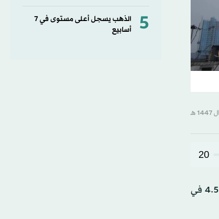
5
الذهب يسجل أعلى مستوى في 7
أسابيع
20
أعلنت شركة «بتروتشاينا»، أكبر منتِج للنفط والغاز في آسيا، الأحد، انخفاض صافي أرباحها السنوية لعام 2025 بنسبة 4.5 في