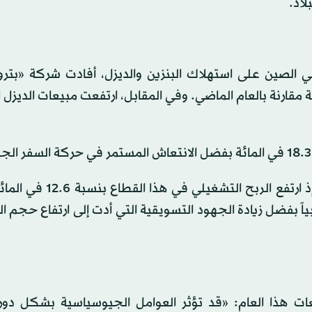
لاد.
في الصين على استهلاك البنزين والديزل، أفادت شركة «بترو
ها المحلية من البنزين بنسبة 2.3 في المائة مقارنة بالعام الماضي. وفي المقابل، ارتفعت مبيعات ال
وحافظ قطاع الغاز الطبيعي في «بتروتشاينا» على قوته، إذ ارتفع ا
نسبياً بفضل زيادة الجهود التسويقية التي أدت إلى ارتفاع حجم ا
وقعات هذا العام: «قد تؤثر العوامل الجيوسياسية بشكل دو