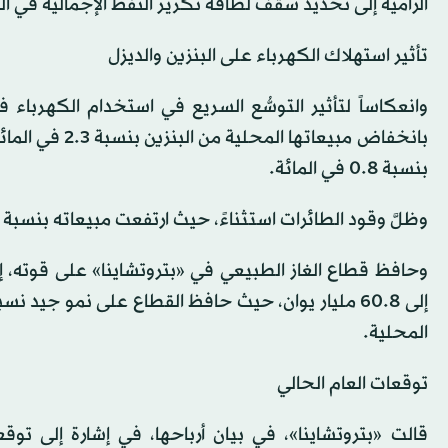
الرامية إلى تحديد سقف لطاقة تكرير النفط الإجمالية في الب
تأثير استهلاك الكهرباء على البنزين والديزل
وانعكاساً لتأثير التوسُّع السريع في استخدام الكهرباء 
بانخفاض مبيعات
بنسبة 0.8 في المائة.
وظلَّ وقود الطائرات استثناءً، حيث ارتفعت مبيعاته بنسبة 18.3 في المائة بفضل الانتعاش المستمر في حركة السفر الجوي.
إلى 60.8 مليار يوان، حيث حافظ القطاع على نمو جيد 
المحلية.
توقعات العام الحالي
قالت «بتروتشاينا»، في بيان أرباحها، في إشارة إلى ت