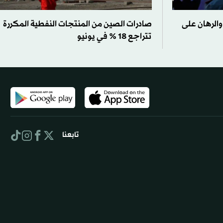
والرهان على
صادرات الصين من المنتجات النفطية المكررة
تتراجع 18 % في يونيو
تابعنا