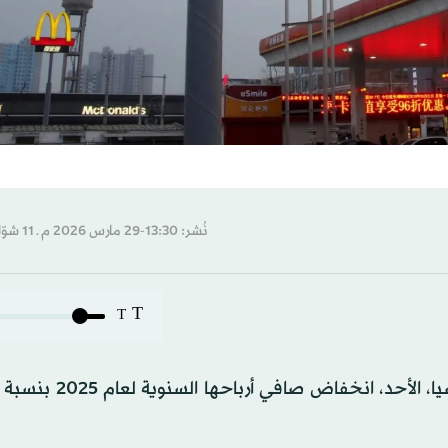
نُشر: 13:30-29 مارس 2026 م ـ 11 شوّال 1447 هـ
T
T