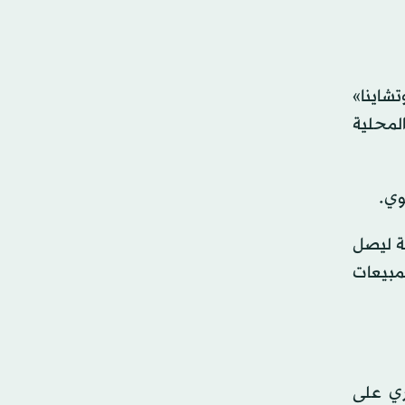
تشاينا»
ديزل المحلية
لربح التشغيلي في هذا القطاع بنسبة 12.6 في المائة ليصل
لمبيعات
ري على