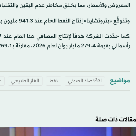
المعروض والأسعار، مما يخلق مخاطر عدم اليقين والتقلبات
وتتوقَّع «بتروتشاينا» إنتاج النفط الخام عند 941.3 مليون برميل في عام 2026، والغاز الطبيعي عند 5.470.5 مليار قدم مكعبة.
رأسمالي بقيمة 279.4 مليار يوان لعام 2026، مقارنة بـ269.1 مليار يوان أُنفقت في عام 2025.
مواضيع
الاقتصاد الصيني
نفط
الغاز الطبيعي
غ
مقالات ذات صلة