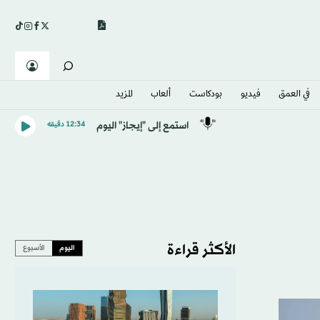
في العمق
فيديو
بودكاست
ألعاب
المزيد
استمع إلى "إيجاز" اليوم
12:34 دقيقه
الأكثر قراءة
اليوم
الأسبوع