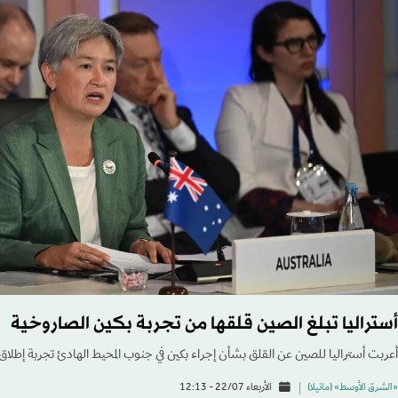
أستراليا تبلغ الصين قلقها من تجربة بكين الصاروخية
أعربت أستراليا للصين عن القلق بشأن إجراء بكين في جنوب المحيط الهادئ تجربة إط
«الشرق الأوسط» (مانيلا)
الأربعاء 22/07 - 12:13