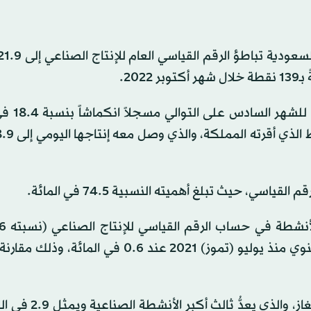
وبحسب البيانات، تراجع نشاط ا
ي، حيث تبلغ أهميته النسبية 74.5 في المائة.
المائة)، فتباطأ أيضاً ليسجل في أكتوبر أدنى معدل نمو سنوي منذ يوليو (تموز) 2021 عند 0.6 ف
في المقابل، أظهرت البيانات أن نشاط إمدادات الكهرباء و