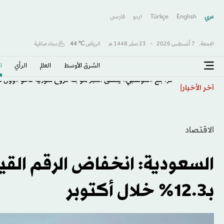
عربي
English
Türkçe
اردو
فارسى
الجمعة,
7 أغسطس 2026
-
23 صفَر 1448 هـ
الرياض
℃
44
سماء صافية
الشرق الأوسط​
العالم
الرأي
ا
تراجع «كوسبي» يُطلق أكبر موجة نزوح كورية نحو «وول ستريت
آخر الأخبار
الاقتصاد
السعودية: انخفاض الرقم القيا
بـ12.3% خلال أكتوبر