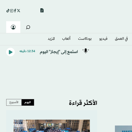
في العمق
فيديو
بودكاست
ألعاب
المزيد
استمع إلى "إيجاز" اليوم
12:34 دقيقه
الأكثر قراءة
اليوم
الأسبوع