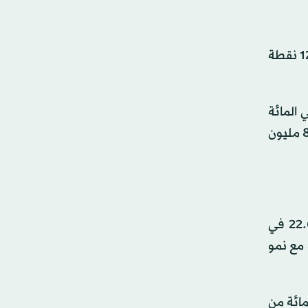
إذ أظهرت البيانات الصادرة عن الهيئة العامة للإحصاء في السعودية تباطؤ الرقم القياسي العام للإنتاج الصناعي إلى 121.9 نقطة
لتعدين واستغلال المحاجر للشهر السادس على التوالي مسجلاً انكماشاً بنسبة 18.4 في المائة
في أكتوبر، وذلك على خلفية الخفض الطوعي لإنتاج النفط الذي أقرته المملكة، والذي وصل معه إنتاجها اليومي إلى 8.9 مليون
كما أن نشاط الصناعات التحويلية، الذي يعدُّ ثاني أكبر الأنشطة في حساب الرقم القياسي للإنتاج الصناعي (نسبته 22.6 في
ي المائة، وذلك مقارنة مع نمو
الغاز، والذي يعدُّ ثالث أكبر الأنشطة الصناعية ويمثل 2.9 في المائة من