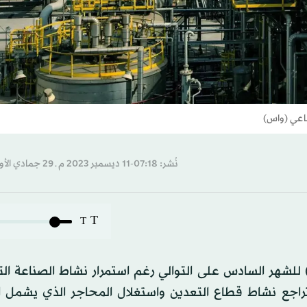
ناعي (واس)
نُشر: 07:18-11 ديسمبر 2023 م ـ 29 جمادي الأول 1445 هـ
T
T
) للشهر السادس على التوالي رغم استمرار نشاط الصناعة ال
 تراجع نشاط قطاع التعدين واستغلال المحاجر الذي يشمل ا