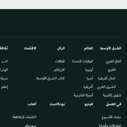
الشرق الأوسط​
العالم
الرأي
الاقتصاد
ثقافة
العالم العربي
الولايات المتحدة
المقالات
كتب
الخليج
أوروبا
كاريكاتير
الوتر 
شمال أفريقيا
آسيا
كتاب الشرق الأوسط
سينما
المشرق العربي
أفريقيا
إعلام
شؤون إقليمية
أميركا اللاتينية
في العمق
فيديو
بودكاست
ألعاب
حصاد الأسبوع
الكلمات المتقاطعة
تحقيقات وقضايا
سودوكو