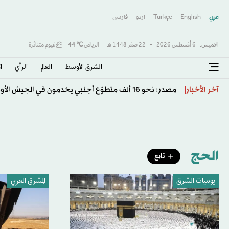
عربي
English
Türkçe
اردو
فارسى
الخميس,
6 أغسطس 2026
-
22 صفَر 1448 هـ
الرياض
℃
44
غيوم متناثرة
الشرق الأوسط​
العالم
الرأي
ا
«شريك أم متلقٍ؟»... واشنطن تبحث تغيير قواعد الدعم ا
آخر الأخبار
الحج
تابع
يوميات الشرق
المشرق العربي