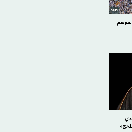
03:13
ً لموسم
هدي
للحج»