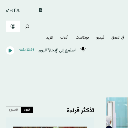
في العمق
فيديو
بودكاست
ألعاب
المزيد
استمع إلى "إيجاز" اليوم
12:34 دقيقه
الأكثر قراءة
اليوم
الأسبوع