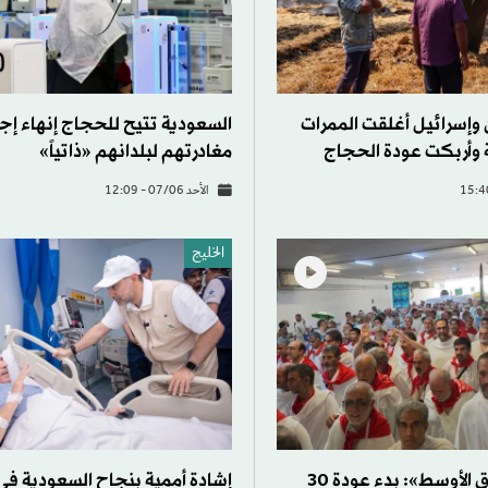
 وإسرائيل أغلقت الممرات
السعودية تتيح للحجاج إنهاء إج
ة وأربكت عودة الحجاج
مغادرتهم لبلدانهم «ذاتياً»
الأحد 07/06 - 12:09
الخليج
عنايتي لـ«الشرق الأوسط»: بدء عودة 30
إشادة أممية بنجاح السعودية في