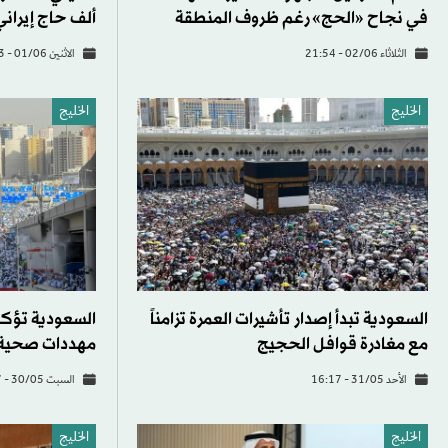
في نجاح «الحج» رغم ظروف المنطقة
ألف حاج إيراني
الثلاثاء 02/06 - 21:54
الاثنين 01/06 - 15:23
الخليج
الخليج
السعودية تبدأ إصدار تأشيرات العمرة تزامناً
السعودية تؤكد
مع مغادرة قوافل الحجيج
مهددات صحية
الأحد 31/05 - 16:17
السبت 30/05 - 17:27
الخليج
الخليج