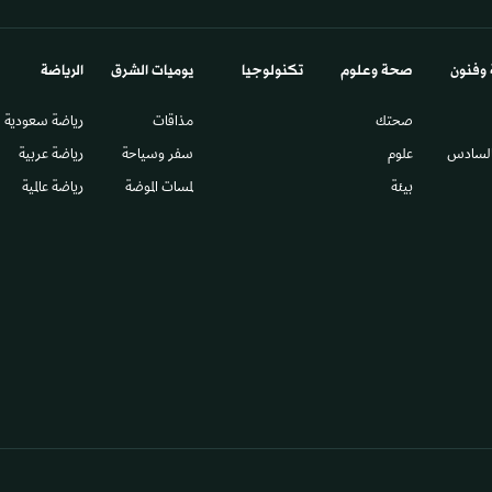
جمرة «العقبة» ويتحللون...
نجمة رفاعي... أفنت عمرها في 
 أيام التشريق
لتجني «حجة» الثمانين
الأربعاء 27/05 - 15:41
الخليج
طباق العصرية تنافس
حجاج بيت الله الحرام يبدأون ر
يدية في صباح الأضحى
العقبة الكبرى