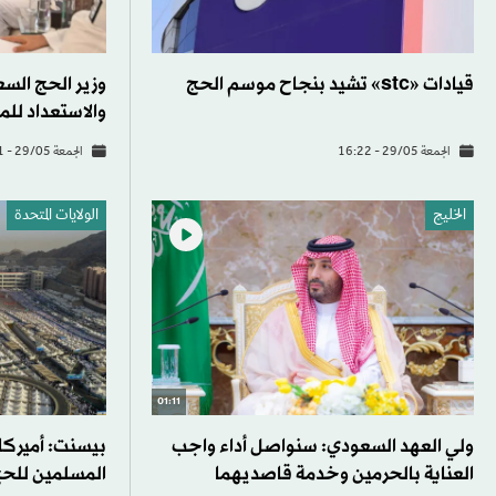
قيادات «stc» تشيد بنجاح موسم الحج
وزير الحج ال
والاستعداد لل
الجمعة 29/05 - 16:22
الجمعة 29/05 - 16:11
الخليج
الولايات المتحدة​
01:11
ولي العهد السعودي: سنواصل أداء واجب
بيسنت: أميركا
العناية بالحرمين وخدمة قاصديهما
المسلمين للح