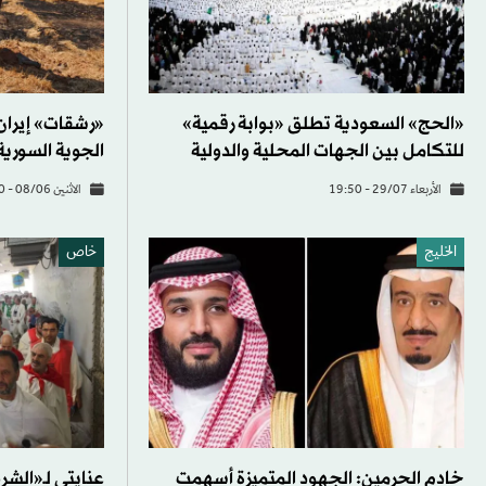
«الحج» السعودية تطلق «بوابة رقمية»
«رشقات» إيران
للتكامل بين الجهات المحلية والدولية
الجوية السوري
الأربعاء 29/07 - 19:50
الاثنين 08/06 - 15:40
الخليج
خاص
خادم الحرمين: الجهود المتميزة أسهمت