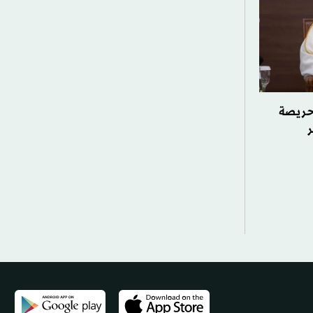
 حريصة
ر