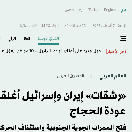
عربي
English
Türkçe
اردو
فارسى
الجمعة,
7 أغسطس 2026
-
23 صفَر 1448 هـ
الرياض
℃
33
سماء صافية
الشرق الأوسط​
العالم
الرأي
ا
جيل جديد على أعتاب قيادة البرازيل... 10 مواهب يعوّل عليها أنشيلوتي
آخر الأخبار
العالم العربي
المشرق العربي
«رشقات» إيران وإسرائيل أغلق
عودة الحجاج
فتح الممرات الجوية الجنوبية واستئناف الحركة ب