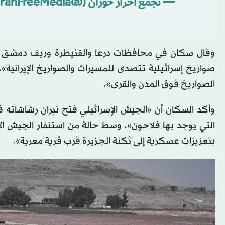
— تجمع أحرار حوران (@HoranFreeMedia)
وقال سكان في محافظات درعا والقنيطرة وريف دمشق لـ«وك
صواريخ إسرائيلية تتصدى للمسيرات والصواريخ الإيرانية
الصواريخ فوق المدن والقرى».
وأكد السكان أن «الجيش الإسرائيلي فتح نيران رشاشاته
التي يوجد بها فلاحون»، وسط حالة من استنفار الجيش ال
بتعزيزات عسكرية إلى ثكنة الجزيرة قرب قرية معرية».