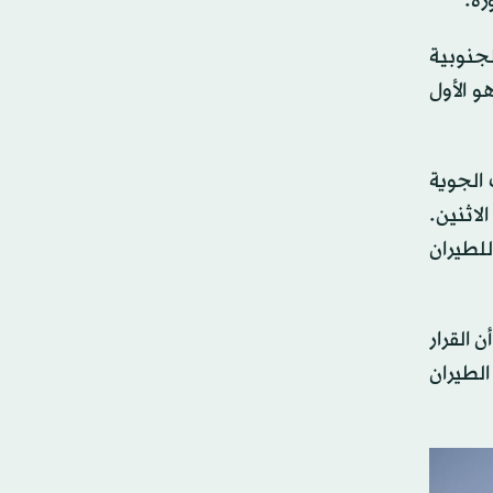
ة.‏
لجنوبية
و الأول
 الجوية
ر دمشق الدولي» حتى الساعة الـ23:00 من يوم الاثنين.‏
للطيران
 القرار
الطيران