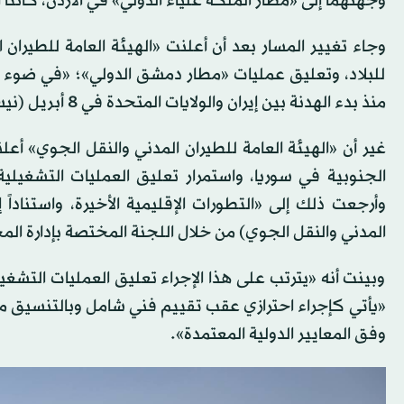
وجهتهما إلى «مطار الملكة علياء الدولي» في الأردن، كانتا آ
وجاء تغيير المسار بعد أن أعلنت «الهيئة العامة للطيران ا
للبلاد، وتعليق عمليات «مطار دمشق الدولي»؛ «في ضوء ال
منذ بدء الهدنة بين إيران والولايات المتحدة في 8 أبريل (نيسان) الماضي.
غير أن «الهيئة العامة للطيران المدني والنقل الجوي» أعلن
وأرجعت ذلك إلى «التطورات الإقليمية الأخيرة، واستناداً إ
المدني والنقل الجوي) من خلال اللجنة المختصة بإدارة الم
وبينت أنه «يترتب على هذا الإجراء تعليق العمليات التشغي
«يأتي كإجراء احترازي عقب تقييم فني شامل وبالتنسيق مع 
وفق المعايير الدولية المعتمدة».