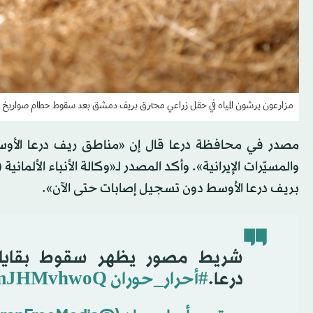
مزارعون يرشون المياه في حقل زراعي محترق بريف دمشق بعد سقوط حطام صواريخ إير
مصدر في محافظة درعا قال إن «مناطق ريف درعا الأوس
والمسيّرات الإيرانية». وأكد المصدر لـ«وكالة الأنباء الألما
بريف درعا الأوسط دون تسجيل إصابات حتى الآن».
شريط مصور يظهر سقوط بقايا ص
درعا.
#أحرار_حوران
/cmJHMvhwoQ