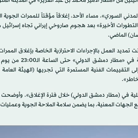
تيتين من «مطار الأمير محمد بن عبد العزيز» ‏في المدينة المنور
لمدني السوري»، مساء الأحد، إغلاقاً مؤقتاً للممرات الجوية ا
تطورات الأخيرة» بعد هجوم صاروخي إيراني تجاه إسرائيل ه
ت تمديد العمل بالإجراءات الاحترازية الخاصة بإغلاق الممرات
‏الجنوبية في سوريا، واستمرار تعليق العمليات التشغيلية في «مطا
لى التقييمات الفنية المستمرة التي تجريها (الهيئة العامة 
خاطر».
لية في (مطار دمشق الدولي) خلال فترة الإغلاق». وأوضحت أن
الجهات المعنية، بما يضمن سلامة الملاحة الجوية وعمليات 