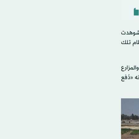
وشوهدت
ام تلك
لمزارع
 «دُفع