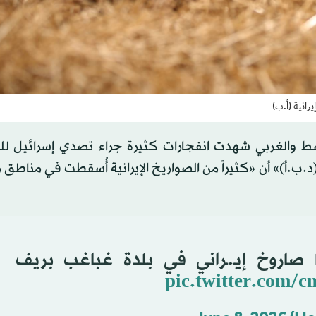
انية (أ.ب)
ط والغربي شهدت انفجارات كثيرة جراء تصدي إسرائيل لل
نية (د.ب.أ)» أن «كثيراً من الصواريخ الإيرانية أُسقطت في مناطق
اروخ إيـ.ـراني في بلدة غباغب بريف
pic.twitter.com