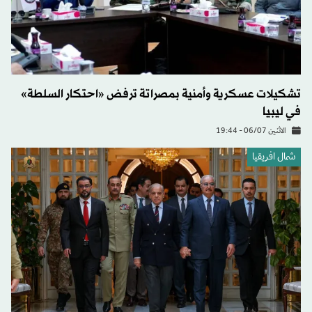
تشكيلات عسكرية وأمنية بمصراتة ترفض «احتكار السلطة»
في ليبيا
الاثنين 06/07 - 19:44
شمال افريقيا