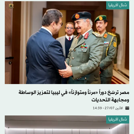
شمال افريقيا
مصر ترسّخ دوراً «مرناً ومتوازناً» في ليبيا لتعزيز الوساطة
ومجابهة التحديات
الاثنين 27/07 - 14:39
شمال افريقيا