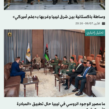
وساطة باكستانية بين شرق ليبيا وغربها بـ«عِلم أميركي»
الاثنين 06/07 - 20:16
تحليل إخباري
ما مصير الوجود الروسي في ليبيا حال تطبيق «المبادرة