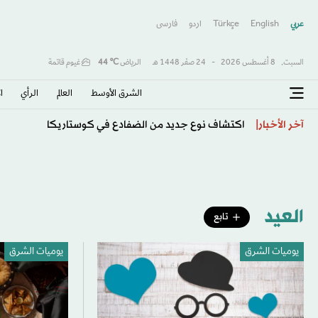
عربي
English
Türkçe
اردو
فارسى
السبت,
8 أغسطس 2026
-
24 صفَر 1448 هـ
الرياض
℃
44
غيوم قاتمة
الشرق الأوسط​
العالم
الرأي
ا
أتلتيكو مدريد ما زال متمسكاً بخوليان ألفاريز
آخر الأخبار
العيد
تابع
يوميات الشرق
يوميات الشرق