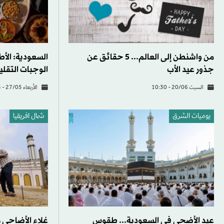
من واشنطن إلى العالم... 5 حقائق عن
السعودية: الأ
جذور عيد الأب
الوجبات التقل
السبت 20/06 - 10:30
الأربعاء 27/05 - 09:14
يوميات الشرق
شمال افريقيا
عيد الأضحى في السعودية... طقوس
غلاء الأضاحي 