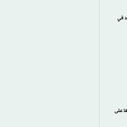
د في
ا على