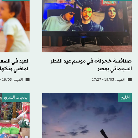
«منافسة خجولة» في موسم عيد الفطر
العيد في السع
السينمائي بمصر
الماضي ونكهة
الخميس 19/03 - 17:27
الخميس 19/03 - 16:19
الخليج
يوميات الشرق