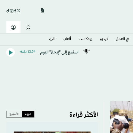
في العمق
فيديو
بودكاست
ألعاب
المزيد
استمع إلى "إيجاز" اليوم
12:34 دقيقه
الأكثر قراءة
اليوم
الأسبوع