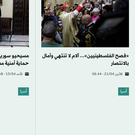
«فصح الفلسطينيين»... آلام لا تنتهي وآمال
مسيحيو سوريا
بالانتصار
حماية أمنية م
الاثنين 21/04 - 06:44
الأحد 13/04 - 18:58
آسيا
آسيا
زعيم «طالبان»:
في أفغانستان