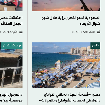
السعودية تدعو لتحري رؤية هلال شهر
احتفالات مصرية
شوال الأربعاء
الجدل العقائد
الثلاثاء 17/03 - 11:27
الاثنين 29/12 - 14:48
خاص
يوميات الشرق
مصر: «فسحة العيد» تجافي النوادي
«العجول الهربا
والملاهي لحساب الشواطئ و«المولات»
موسمية بين م