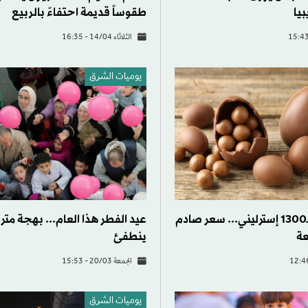
يا
طقوساً قديمة احتفاءً بالربيع
الثلاثاء 14/04 - 16:35
يوميات الشرق
بيضة الفصح بـ1300 إسترليني... سعر صادم
عيد الفطر هذا العام... بهجة متردِّ
عة
ينطفئ
الجمعة 20/03 - 15:53
يوميات الشرق