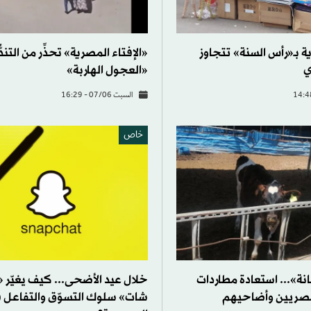
 بـ«رأس السنة» تتجاوز
«الإفتاء المصرية» تحذِّر من التندّ
ي
«العجول الهاربة»
السبت 07/06 - 16:29
خاص
نة»... استعادة مطاردات
خلال عيد الأضحى... كيف يغيّر 
صريين وأضاحيهم
شات» سلوك التسوّق والتفاعل 