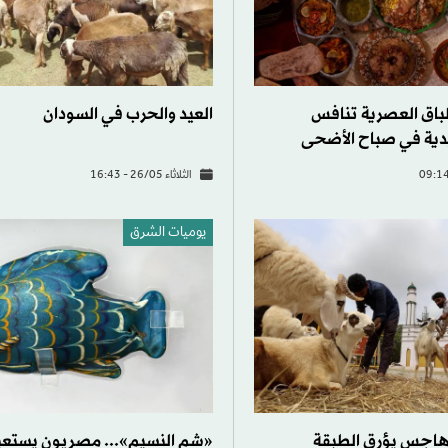
طباق العصرية تنافس
العيد والحرب في السودان
يدية في صباح الأضحى
الثلاثاء 26/05 - 16:43
يوميات الشرق
هاجس يؤرق الطبقة
«شم النسيم»... مصريون يستعي