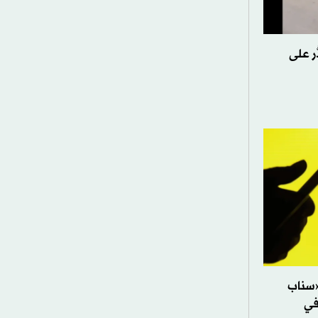
ُر على
«سناب
في